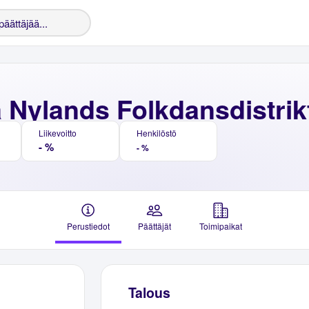
 Nylands Folkdansdistrikt
Liikevoitto
Henkilöstö
- %
- %
Perustiedot
Päättäjät
Toimipaikat
Talous