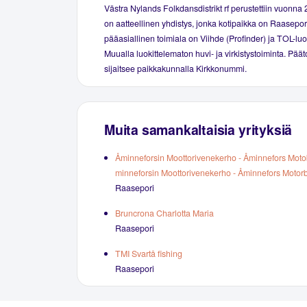
Västra Nylands Folkdansdistrikt rf perustettiin vuonna
on aatteellinen yhdistys, jonka kotipaikka on Raasepor
pääasiallinen toimiala on Viihde (Profinder) ja TOL-luo
Muualla luokittelematon huvi- ja virkistystoiminta. Pää
sijaitsee paikkakunnalla Kirkkonummi.
Muita samankaltaisia yrityksiä
Åminneforsin Moottorivenekerho - Åminnefors Moto
minneforsin Moottorivenekerho - Åminnefors Motorb
Raasepori
Bruncrona Charlotta Maria
Raasepori
TMI Svartå fishing
Raasepori