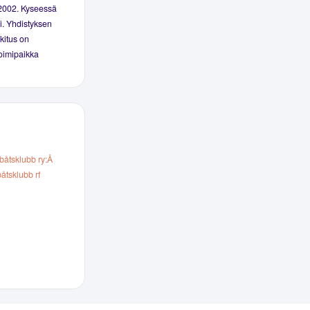
 2002. Kyseessä
i. Yhdistyksen
kitus on
toimipaikka
båtsklubb ry:Å
åtsklubb rf