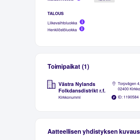
TALOUS
Liikevaihtoluokka
Henkilöstöluokka
Toimipaikat (1)
Västra Nylands
Torpvägen 4
02400 Kirkk
Folkdansdistrikt r.f.
ID: 1190584
Kirkkonummi
Aatteellisen yhdistyksen kuvaus