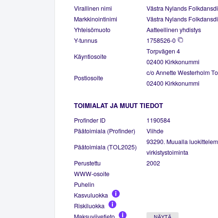
Virallinen nimi
Västra Nylands Folkdansdist
Markkinointinimi
Västra Nylands Folkdansdistr
Yhteisömuoto
Aatteellinen yhdistys
Y-tunnus
1758526-0
Torpvägen 4
Käyntiosoite
02400 Kirkkonummi
c/o Annette Westerholm T
Postiosoite
02400 Kirkkonummi
TOIMIALAT JA MUUT TIEDOT
Profinder ID
1190584
Päätoimiala (Profinder)
Viihde
93290. Muualla luokittelem
Päätoimiala (TOL2025)
virkistystoiminta
Perustettu
2002
WWW-osoite
Puhelin
Kasvuluokka
Riskiluokka
Maksuviivetieto
NÄYTÄ