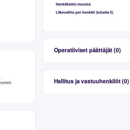
Henkilöstön muutos
Liikevaihto per henkilö (tuhatta €)
Operatiiviset päättäjät (0)
,
Hallitus ja vastuuhenkilöt (0)
onummi