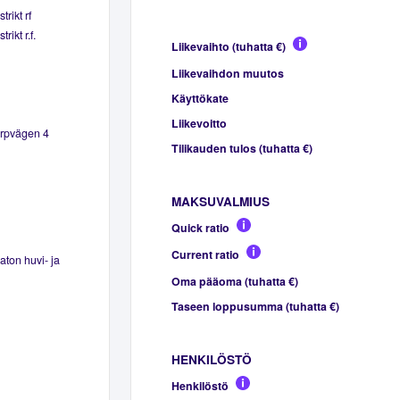
rikt rf
ikt r.f.
Liikevaihto (tuhatta €)
Liikevaihdon muutos
Käyttökate
Liikevoitto
orpvägen 4
Tilikauden tulos (tuhatta €)
MAKSUVALMIUS
Quick ratio
Current ratio
aton huvi- ja
Oma pääoma (tuhatta €)
Taseen loppusumma (tuhatta €)
HENKILÖSTÖ
Henkilöstö