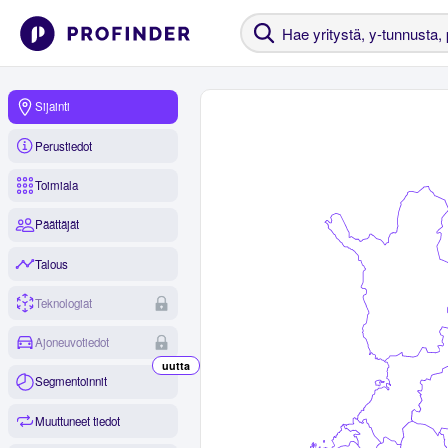
Sijainti
Perustiedot
Toimiala
Päättäjät
Talous
Teknologiat
Ajoneuvotiedot
uutta
Segmentoinnit
Muuttuneet tiedot