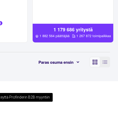
1 179 686
yritystä
1 882 564
päättäjää
1 267 872
toimipaikkaa
Paras osuma ensin
milj. euroa)
Sijainti
Uusimaa
42%
27%
Pirkanmaa
4%
8%
Varsinais-Suomi
3%
7%
Pohjois-Pohjanmaa
3%
6%
Keski-Suomi
3%
4%
teyttä Profinderin B2B myyntiin