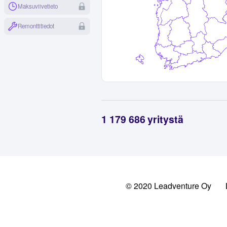
Maksuviivetieto
Remonttitiedot
1 179 686
yritystä
Tehtävänimike
Varsinainen jäsen
Elinkeinonharjoittaja
Varajäsen
Toimitusjohtaja
Puheenjohtaja
© 2020 Leadventure Oy