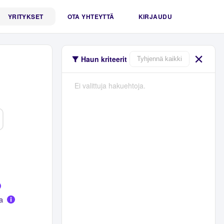
YRITYKSET
OTA YHTEYTTÄ
KIRJAUDU
Haun kriteerit
Tyhjennä kaikki
Ei valittuja hakuehtoja.
a