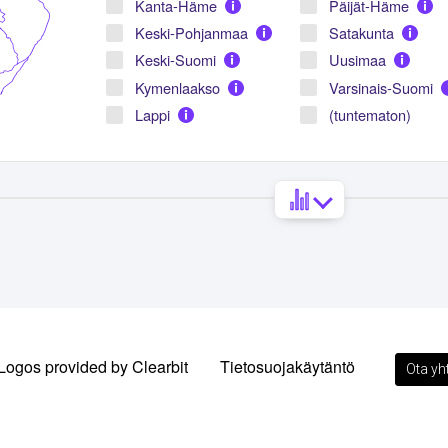
Kanta-Häme
Päijät-Häme
Keski-Pohjanmaa
Satakunta
Keski-Suomi
Uusimaa
Kymenlaakso
Varsinais-Suomi
Lappi
(tuntematon)
Henkilökuntaluokka (henkilöä)
Liikevaihtoluokka (
1-4
0-0.2
26%
52%
5-9
2-10
16%
2%
10-19
0.2-0.4
14%
2%
20-49
0.4-1
11%
1%
50-99
20+
9%
0%
Logos provided by Clearbit
Tietosuojakäytäntö
Ota yh