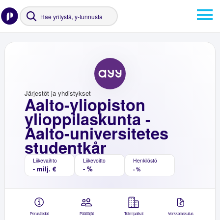
Järjestöt ja yhdistykset
Aalto-yliopiston
ylioppilaskunta -
Aalto-universitetes
studentkår
Liikevaihto
Liikevoitto
Henkilöstö
- milj. €
- %
- %
Perustiedot
Päättäjät
Toimipaikat
Verkkolaskutus