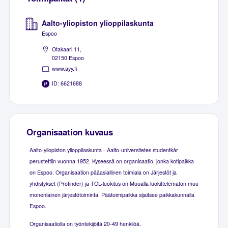
Aalto-yliopiston ylioppilaskunta
Espoo
Otakaari 11,
02150 Espoo
www.ayy.fi
ID: 6621688
Organisaation kuvaus
Aalto-yliopiston ylioppilaskunta - Aalto-universitetes studentkår
perustettiin vuonna 1952. Kyseessä on organisaatio, jonka kotipaikka
on Espoo. Organisaation pääasiallinen toimiala on Järjestöt ja
yhdistykset (Profinder) ja TOL-luokitus on Muualla luokittelematon muu
monenlainen järjestötoiminta. Päätoimipaikka sijaitsee paikkakunnalla
Espoo.
Organisaatiolla on työntekijöitä 20-49 henkilöä.