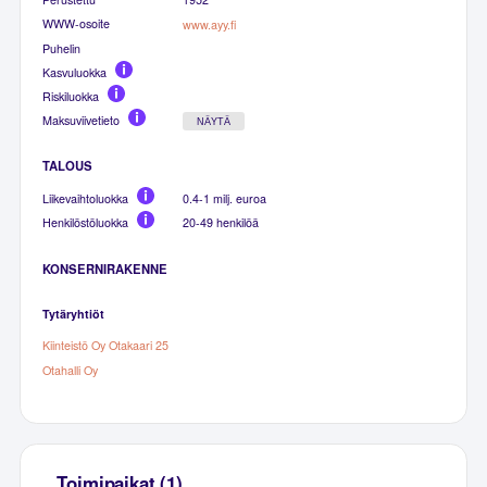
WWW-osoite
www.ayy.fi
Puhelin
Kasvuluokka
Riskiluokka
Maksuviivetieto
NÄYTÄ
TALOUS
Liikevaihtoluokka
0.4-1 milj. euroa
Henkilöstöluokka
20-49 henkilöä
KONSERNIRAKENNE
Tytäryhtiöt
Kiinteistö Oy Otakaari 25
Otahalli Oy
Toimipaikat (1)