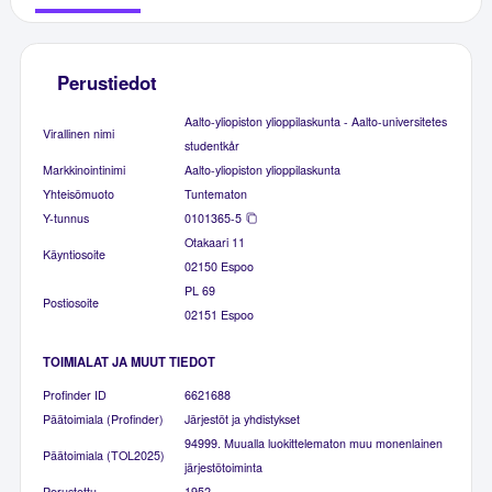
Perustiedot
Aalto-yliopiston ylioppilaskunta - Aalto-universitetes
Virallinen nimi
studentkår
Markkinointinimi
Aalto-yliopiston ylioppilaskunta
Yhteisömuoto
Tuntematon
Y-tunnus
0101365-5
Otakaari 11
Käyntiosoite
02150 Espoo
PL 69
Postiosoite
02151 Espoo
TOIMIALAT JA MUUT TIEDOT
Profinder ID
6621688
Päätoimiala (Profinder)
Järjestöt ja yhdistykset
94999. Muualla luokittelematon muu monenlainen
Päätoimiala (TOL2025)
järjestötoiminta
Perustettu
1952