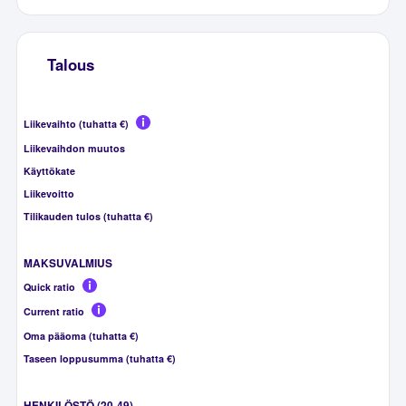
Talous
Liikevaihto (tuhatta €)
Liikevaihdon muutos
Käyttökate
Liikevoitto
Tilikauden tulos (tuhatta €)
MAKSUVALMIUS
Quick ratio
Current ratio
Oma pääoma (tuhatta €)
Taseen loppusumma (tuhatta €)
HENKILÖSTÖ (20-49)