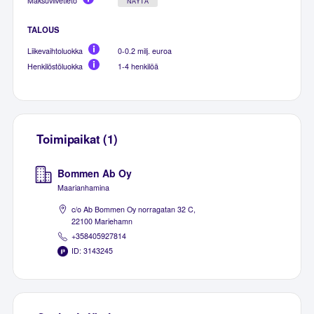
Maksuviivetieto
NÄYTÄ
TALOUS
Liikevaihtoluokka
0-0.2 milj. euroa
Henkilöstöluokka
1-4 henkilöä
Toimipaikat (1)
Bommen Ab Oy
Maarianhamina
c/o Ab Bommen Oy norragatan 32 C,
22100 Mariehamn
+358405927814
ID: 3143245