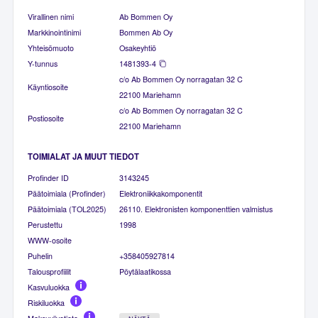
Virallinen nimi
Ab Bommen Oy
Markkinointinimi
Bommen Ab Oy
Yhteisömuoto
Osakeyhtiö
Y-tunnus
1481393-4
c/o Ab Bommen Oy norragatan 32 C
Käyntiosoite
22100 Mariehamn
c/o Ab Bommen Oy norragatan 32 C
Postiosoite
22100 Mariehamn
TOIMIALAT JA MUUT TIEDOT
Profinder ID
3143245
Päätoimiala (Profinder)
Elektroniikkakomponentit
Päätoimiala (TOL2025)
26110. Elektronisten komponenttien valmistus
Perustettu
1998
WWW-osoite
Puhelin
+358405927814
Talousprofiilit
Pöytälaatikossa
Kasvuluokka
Riskiluokka