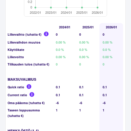
2024/01
2025/01
2026/01
Liikevaihto (tuhatta €)
0
0
0
Liikevaihdon muutos
0.00 %
0.00 %
0.00 %
Käyttökate
0.0 %
0.0 %
0.0 %
Liikevoitto
0.00 %
0.00 %
0.00 %
Tilikauden tulos (tuhatta €)
0
0
0
MAKSUVALMIUS
Quick ratio
0.1
0.1
0.1
Current ratio
0.1
0.1
0.1
Oma pääoma (tuhatta €)
-6
-6
-6
Taseen loppusumma
1
1
1
(tuhatta €)
HENKILÖSTÖ (1-4)