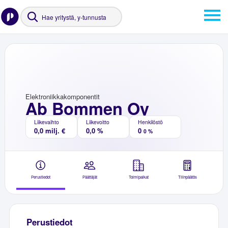
Elektroniikkakomponentit
Ab Bommen Oy
Liikevaihto
Liikevoitto
Henkilöstö
0,0 milj. €
0,0 %
0
0 %
Perustiedot
Päättäjät
Toimipaikat
Tilinpäätös
Perustiedot