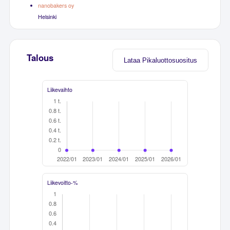
nanobakers oy
Helsinki
Talous
Lataa Pikaluottosuositus
Liikevaihto
Liikevoitto-%