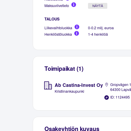
Maksuviivetieto
NÄYTÄ
TALOUS
Liikevaihtoluokka
0-0.2 milj. euroa
Henkilöstöluokka
1-4 henkilöä
Toimipaikat (1)
Ab Castina-Invest Oy
Gropvägen 1
64300 Lapvää
Kristiinankaupunki
ID: 1124495
Osakeyhtiön kuvaus