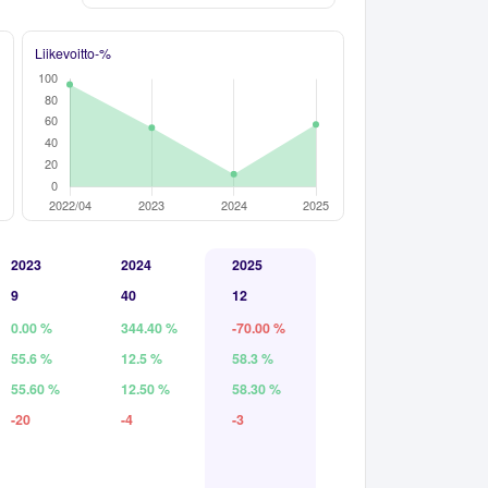
Liikevoitto-%
2023
2024
2025
9
40
12
0.00 %
344.40 %
-70.00 %
55.6 %
12.5 %
58.3 %
55.60 %
12.50 %
58.30 %
-20
-4
-3