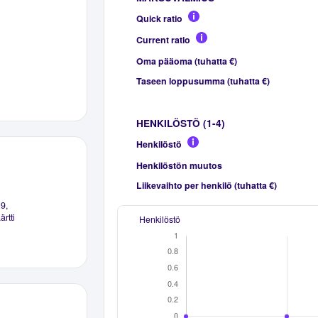
Quick ratio
Current ratio
Oma pääoma (tuhatta €)
Taseen loppusumma (tuhatta €)
HENKILÖSTÖ (1-4)
Henkilöstö
Henkilöstön muutos
Liikevaihto per henkilö (tuhatta €)
9,
rtti
Henkilöstö