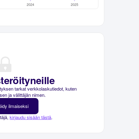
teröityneille
rityksen tarkat verkkolaskutiedot, kuten
sen ja välittäjän nimen.
öidy ilmaiseksi
ttäjä,
kirjaudu sisään tästä
.