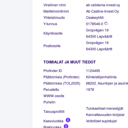
Virallinen nimi
ab calidema-invest oy
Markkinointinimi
Ab Castina-Invest Oy
Yhteisömuoto
Osakeyhtiö
Y-tunnus
0178546-0
Gropvägen 19
Käyntiosoite
64300 Lapväärtti
Gropvägen 19
Postiosoite
64300 Lapväärtti
TOIMIALAT JA MUUT TIEDOT
Profinder ID
1124495
Päätoimiala (Profinder)
Kiinteistöjenhallinta
Päätoimiala (TOL2025)
68202. Asuntojen ja asuinki
Perustettu
1978
WWW-osoite
Puhelin
Tulokselliset menestyjät
Talousprofiilit
Kannattavuuden kivijalat
Kasvuluokka
Voitolliset supistujat
Riskiluokka