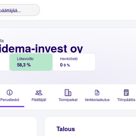
nta
idema-invest oy
Liikevoitto
Henkilöstö
58,3 %
0
0 %
Perustiedot
Päättäjät
Toimipaikat
Verkkolaskutus
Tilinpäätös
Talous