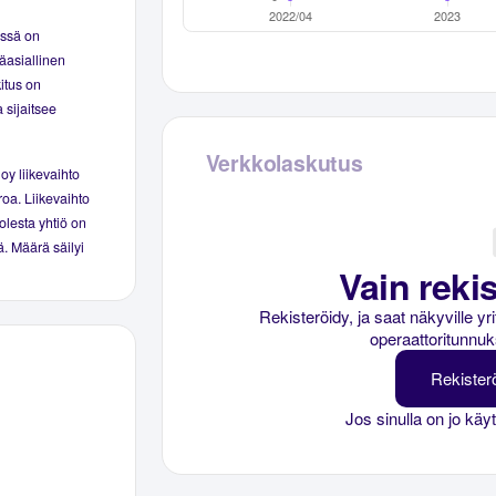
essä on
äasiallinen
kitus on
 sijaitsee
Verkkolaskutus
oy liikevaihto
roa. Liikevaihto
olesta yhtiö on
ää. Määrä säilyi
Vain rekis
Rekisteröidy, ja saat näkyville y
operaattoritunnuk
Rekister
Jos sinulla on jo käy