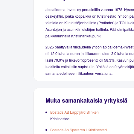
ab calidema-invest oy perustettiin vuonna 1978. Kyse
osakeyhtiö, jonka kotipaikka on Kristinestad. Yhtiön pä
toimiala on Kiinteistöjenhallinta (Profinder) ja TOL-luo
Asuntojen ja asuinkiinteistöjen hallinta. Päätoimipaikka
paikkakunnalla Kristiinankaupunki.
2025 päättyvällä tilikaudella yhtiön ab calidema-invest 
oli 12,0 tuhatta euroa ja tilikauden tulos -3,0 tuhatta eu
laski 70,0% ja liikevoittoprosentti oli 58,3%. Kasvun pu
luokiteltu voitollisiin supistujiin. Yhtiöllä on 0 työntekij
samana edelliseen tilikauteen verrattuna.
Muita samankaltaisia yrityksiä
Bostads AB Lappfjärd Blinken
Kristinestad
Bostads Ab Spararen i Kristinestad