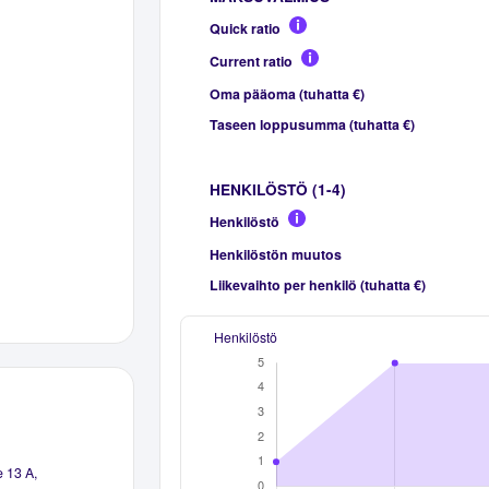
Quick ratio
Current ratio
Oma pääoma (tuhatta €)
Taseen loppusumma (tuhatta €)
HENKILÖSTÖ (1-4)
Henkilöstö
Henkilöstön muutos
Liikevaihto per henkilö (tuhatta €)
Henkilöstö
e 13 A,