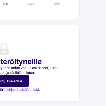
teröityneille
rityksen tarkat verkkolaskutiedot, kuten
sen ja välittäjän nimen.
öidy ilmaiseksi
ttäjä,
kirjaudu sisään tästä
.