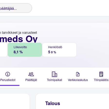
 tarvikkeet ja varusteet
meds Oy
Liikevoitto
Henkilöstö
8,1 %
5
0 %
Perustiedot
Päättäjät
Toimipaikat
Verkkolaskutus
Tilinpäätös
Talous