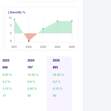
Liikevoitto-%
2023
2024
2025
608
707
893
6.90 %
16.30 %
26.30 %
3.3 %
8.9 %
8.2 %
3.10 %
8.80 %
8.10 %
15
56
58