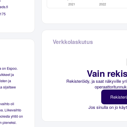
o
ds.fi
175
Verkkolaskutus
ta on Espoo.
Vain rekis
ikkeet ja
Rekisteröidy, ja saat näkyville y
isten ja
operaattoritunnuk
a sijaitsee
Rekister
vaihto oli
Jos sinulla on jo käy
oa. Liikevaihto
uolesta yhtiö on
in pieneksi.