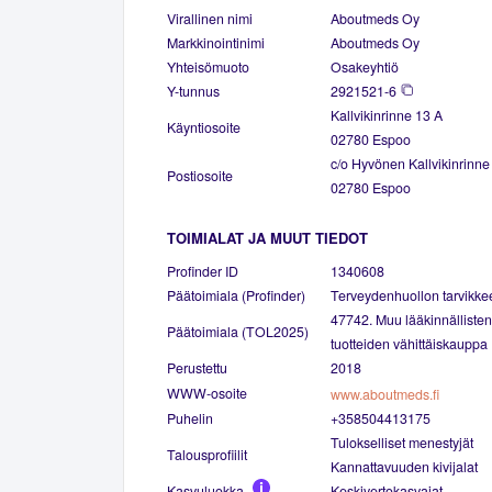
Virallinen nimi
Aboutmeds Oy
Markkinointinimi
Aboutmeds Oy
Yhteisömuoto
Osakeyhtiö
Y-tunnus
2921521-6
Kallvikinrinne 13 A
Käyntiosoite
02780 Espoo
c/o Hyvönen Kallvikinrinne
Postiosoite
02780 Espoo
TOIMIALAT JA MUUT TIEDOT
Profinder ID
1340608
Päätoimiala (Profinder)
Terveydenhuollon tarvikkee
47742. Muu lääkinnällisten
Päätoimiala (TOL2025)
tuotteiden vähittäiskauppa
Perustettu
2018
WWW-osoite
www.aboutmeds.fi
Puhelin
+358504413175
Tulokselliset menestyjät
Talousprofiilit
Kannattavuuden kivijalat
Kasvuluokka
Keskivertokasvajat