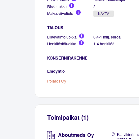
Riskiluokka
2
Maksuviivetieto
NÄYTÄ
TALOUS
Liikevaihtoluokka
0.4-1 milj. euroa
Henkilöstöluokka
1-4 henkilöä
KONSERNIRAKENNE
Emoyhtiö
Polaros Oy
Toimipaikat (1)
Aboutmeds Oy
Kallvikinrinn