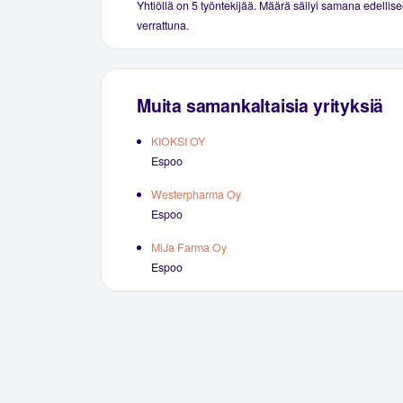
Yhtiöllä on 5 työntekijää. Määrä säilyi samana edellise
verrattuna.
Muita samankaltaisia yrityksiä
KIOKSI OY
Espoo
Westerpharma Oy
Espoo
MiJa Farma Oy
Espoo