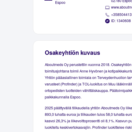
02780 Espo
Espoo
www.aboutme
+358504413
ID: 1340608
Osakeyhtiön kuvaus
Aboutmeds Oy perustettiin vuonna 2018. Osakeyhtiön
toimitusjohtana toimii Anne Hyvönen ja kotipaikkakun
Yhtiön pääasiallinen toimiala on Terveydenhuollon tarv
varusteet (Profinder) ja TOL-luokitus on Muu lääkinnäll
ortopedisten tuotteiden vähittäiskauppa. Päätoimipaikk
paikkakunnalla Espoo.
2025 päättyvällä tilikaudella yhtiön Aboutmeds Oy liike
893,0 tuhatta euroa ja tilikauden tulos 58,0 tuhatta eur
kasvoi 26,3% ja liikevoittoprosentti oli 8,1%. Kasvun p
luokiteltu keskivertokasvajiin. Profinder luokittelee risk