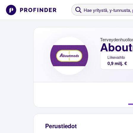
Terveydenhuollon
About
Liikevaihto
0,9 milj. €
Perustiedot