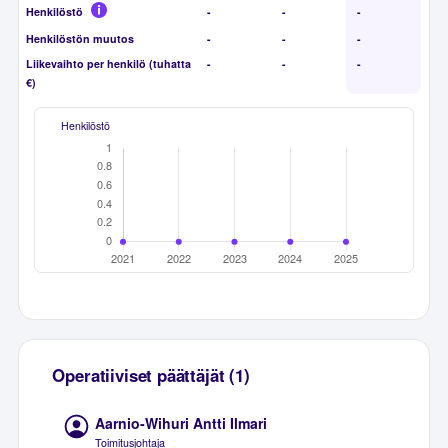
Henkilöstö
-
-
-
Henkilöstön muutos
-
-
-
Liikevaihto per henkilö (tuhatta
-
-
-
€)
Henkilöstö
Operatiiviset päättäjät (1)
Aarnio-Wihuri Antti Ilmari
Toimitusjohtaja