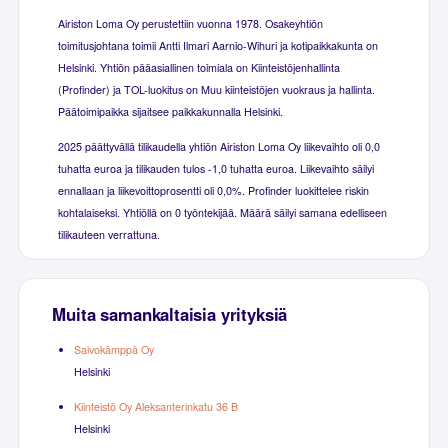
Airiston Loma Oy perustettiin vuonna 1978. Osakeyhtiön
toimitusjohtana toimii Antti Ilmari Aarnio-Wihuri ja kotipaikkakunta on
Helsinki. Yhtiön pääasiallinen toimiala on Kiinteistöjenhallinta
(Profinder) ja TOL-luokitus on Muu kiinteistöjen vuokraus ja hallinta.
Päätoimipaikka sijaitsee paikkakunnalla Helsinki.
2025 päättyvällä tilikaudella yhtiön Airiston Loma Oy liikevaihto oli 0,0
tuhatta euroa ja tilikauden tulos -1,0 tuhatta euroa. Liikevaihto säilyi
ennallaan ja liikevoittoprosentti oli 0,0%. Profinder luokittelee riskin
kohtalaiseksi. Yhtiöllä on 0 työntekijää. Määrä säilyi samana edelliseen
tilikauteen verrattuna.
Muita samankaltaisia yrityksiä
Saivokämppä Oy
Helsinki
Kiinteistö Oy Aleksanterinkatu 36 B
Helsinki