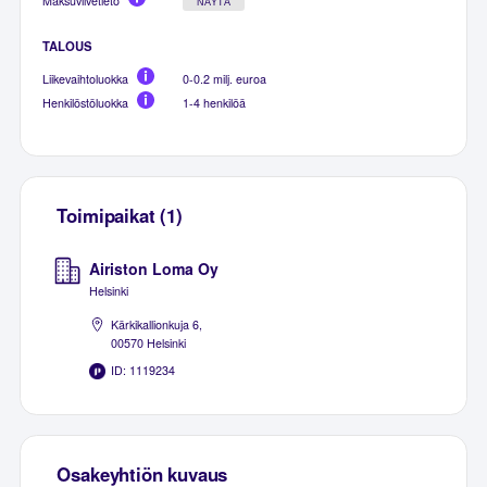
Maksuviivetieto
NÄYTÄ
TALOUS
Liikevaihtoluokka
0-0.2 milj. euroa
Henkilöstöluokka
1-4 henkilöä
Toimipaikat (1)
Airiston Loma Oy
Helsinki
Kärkikallionkuja 6,
00570 Helsinki
ID: 1119234
Osakeyhtiön kuvaus