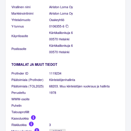
Virallinen nimi
Airiston Loma Oy
Markkinointinimi
Airiston Loma Oy
Yhteisömuoto
Osakeyhtiö
Y-tunnus
0106355-6
Kärkikallionkuja 6
Käyntiosoite
00570 Helsinki
Kärkikallionkuja 6
Postiosoite
00570 Helsinki
TOIMIALAT JA MUUT TIEDOT
Profinder ID
1119234
Päätoimiala (Profinder)
Kiinteistöjenhallinta
Päätoimiala (TOL2025)
68203. Muu kiinteistöjen vuokraus ja hallinta
Perustettu
1978
WWW-osoite
Puhelin
Talousprofiilit
Kasvuluokka
Riskiluokka
3