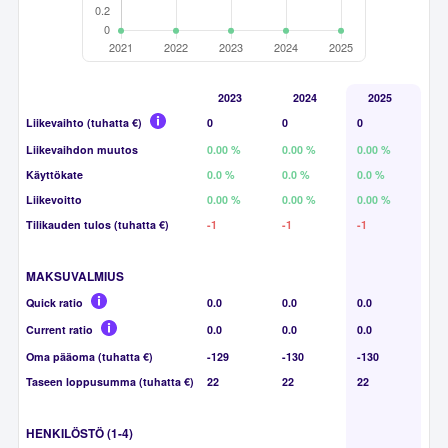
2023
2024
2025
Liikevaihto (tuhatta €)
0
0
0
Liikevaihdon muutos
0.00 %
0.00 %
0.00 %
Käyttökate
0.0 %
0.0 %
0.0 %
Liikevoitto
0.00 %
0.00 %
0.00 %
Tilikauden tulos (tuhatta €)
-1
-1
-1
MAKSUVALMIUS
Quick ratio
0.0
0.0
0.0
Current ratio
0.0
0.0
0.0
Oma pääoma (tuhatta €)
-129
-130
-130
Taseen loppusumma (tuhatta €)
22
22
22
HENKILÖSTÖ (1-4)