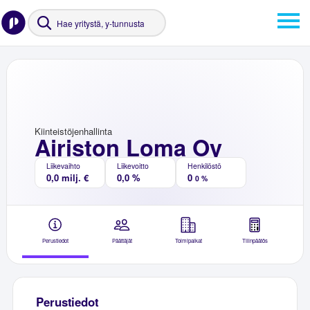
Kiinteistöjenhallinta
Airiston Loma Oy
Liikevaihto
Liikevoitto
Henkilöstö
0,0 milj. €
0,0 %
0
0 %
Perustiedot
Päättäjät
Toimipaikat
Tilinpäätös
Perustiedot