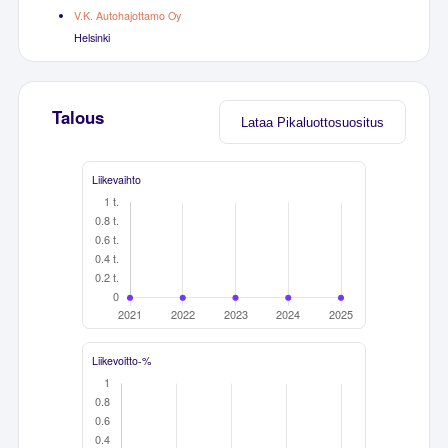
V.K. Autohajottamo Oy
Helsinki
Talous
Lataa Pikaluottosuositus
Liikevaihto
Liikevoitto-%