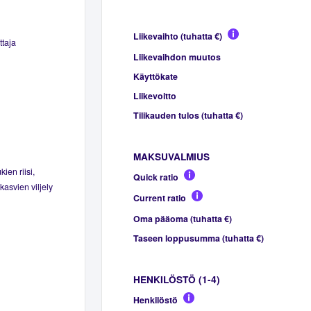
Liikevaihto (tuhatta €)
ttaja
Liikevaihdon muutos
Käyttökate
Liikevoitto
Tilikauden tulos (tuhatta €)
MAKSUVALMIUS
ien riisi,
Quick ratio
asvien viljely
Current ratio
Oma pääoma (tuhatta €)
Taseen loppusumma (tuhatta €)
HENKILÖSTÖ (1-4)
Henkilöstö