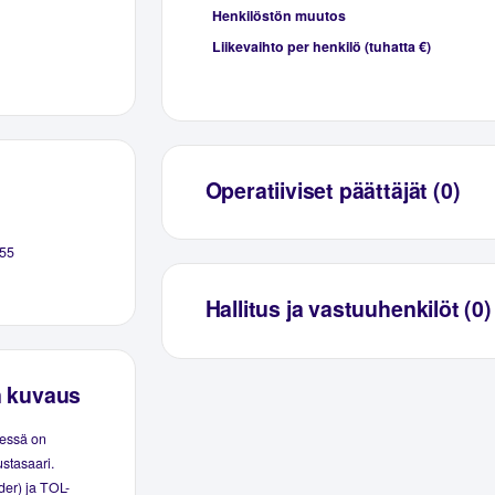
Henkilöstön muutos
Liikevaihto per henkilö (tuhatta €)
Operatiiviset päättäjät (0)
55
Hallitus ja vastuuhenkilöt (0)
n kuvaus
eessä on
ustasaari.
der) ja TOL-