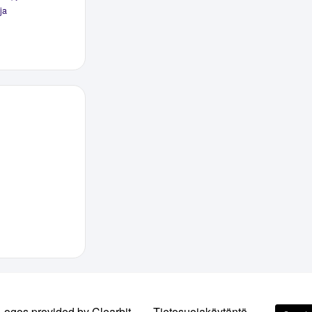
ja
Logos provided by Clearbit
Tietosuojakäytäntö