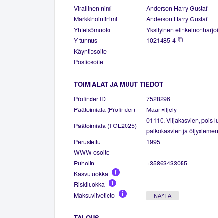
Virallinen nimi
Anderson Harry Gustaf
Markkinointinimi
Anderson Harry Gustaf
Yhteisömuoto
Yksityinen elinkeinonharjoi
Y-tunnus
1021485-4
Käyntiosoite
Postiosoite
TOIMIALAT JA MUUT TIEDOT
Profinder ID
7528296
Päätoimiala (Profinder)
Maanviljely
01110. Viljakasvien, pois luk
Päätoimiala (TOL2025)
palkokasvien ja öljysiemenk
Perustettu
1995
WWW-osoite
Puhelin
+35863433055
Kasvuluokka
Riskiluokka
Maksuviivetieto
NÄYTÄ
TALOUS