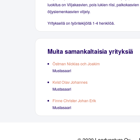
luokitus on Viljakasvien, pois lukien riisi, palkokasvien 
öljysiemenkasvien viljely.
Yrityksellä on työntekijöitä 1-4 henkilöä.
Muita samankaltaisia yrityksiä
Östman Nicklas och Joakim
Mustasaari
Kvist Olav Johannes
Mustasaari
Finne Christer Johan Erik
Mustasaari
© 2020 Leadventure Oy