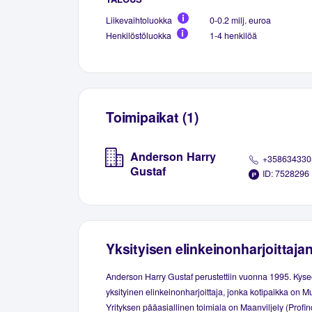
Liikevaihtoluokka
0-0.2 milj. euroa
Henkilöstöluokka
1-4 henkilöä
Toimipaikat (1)
Anderson Harry
+358634330
Gustaf
ID: 7528296
Yksityisen elinkeinonharjoittaja
Anderson Harry Gustaf perustettiin vuonna 1995. Kys
yksityinen elinkeinonharjoittaja, jonka kotipaikka on M
Yrityksen pääasiallinen toimiala on Maanviljely (Profin