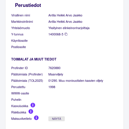
Perustiedot
Virallinen nimi
Antila Heikki Arvo Jaakko
Markkinointinimi
Antila Heikki Arvo Jaakko
Yhteisömuoto
Yksityinen elinkeinonharjoittaja
Y-tunnus
1400068-5
Käyntiosoite
Postiosoite
TOIMIALAT JA MUUT TIEDOT
Profinder ID
7620880
Päätoimiala (Profinder)
Maanviljely
Päätoimiala (TOL2025)
01290. Muu monivuotisten kasvien viljely
Perustettu
1998
WWW-osoite
Puhelin
Kasvuluokka
Riskiluokka
Maksuviivetieto
NÄYTÄ