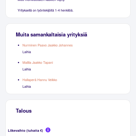
Yrityksellä on työntekijöitä 1-4 henkilöä.
Muita samankaltaisia yrityksiä
Nurminen Paavo Jaakko Johannes
Laihia
Mallila Jaakko Tapani
Laihia
Hallaperä Hannu Veikko
Laihia
Talous
Liikevaihto (tuhatta €)