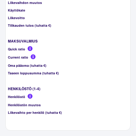
Liikevaihdon muutos
Käyttökate
Liikevoitto
Tilikauden tulos (tuhatta €)
MAKSUVALMIUS
Quick ratio
Current ratio
Oma pääoma (tuhatta €)
Taseen loppusumma (tuhatta €)
HENKILÖSTÖ (1-4)
Henkilöstö
Henkilöstön muutos
Liikevaihto per henkilö (tuhatta €)