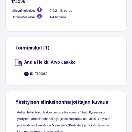
TALOUS
Liikevaihtoluokka
0-0.2 milj. euroa
Henkilöstöluokka
1-4 henkilöä
Toimipaikat (1)
Antila Heikki Arvo Jaakko
ID: 7620880
Yksityisen elinkeinonharjoittajan kuvaus
Antila Heikki Arvo Jaakko perustettiin vuonna 1998. Kyseessä on
yksityinen elinkeinonharjoittaja, jonka kotipaikka on Laihia. Yrityksen
pääasiallinen toimiala on Maanviljely (Profinder) ja TOL-luokitus on
Muu monivuotisten kasvien viljely.