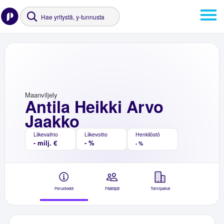
Maanviljely
Antila Heikki Arvo
Jaakko
Liikevaihto
Liikevoitto
Henkilöstö
- milj. €
- %
- %
Perustiedot
Päättäjät
Toimipaikat