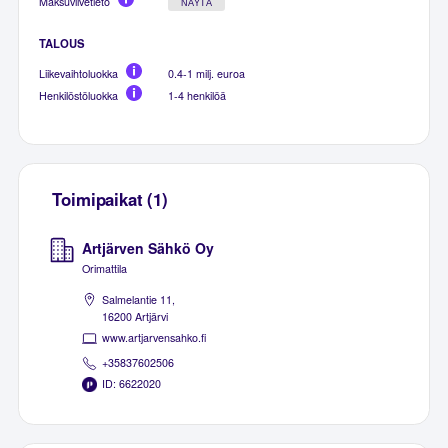
Maksuviivetieto
NÄYTÄ
TALOUS
Liikevaihtoluokka
0.4-1 milj. euroa
Henkilöstöluokka
1-4 henkilöä
Toimipaikat (1)
Artjärven Sähkö Oy
Orimattila
Salmelantie 11,
16200 Artjärvi
www.artjarvensahko.fi
+35837602506
ID: 6622020