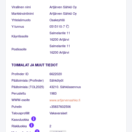
Virallinen nimi
Artjärven Sähkö Oy
Markkinointinimi
Artjärven Sähkö Oy
Yhteisömuoto
Osakeyhtiö
Y-tunnus
0515110-7
Salmelantie 11
Käyntiosoite
16200 Artjärvi
Salmelantie 11
Postiosoite
16200 Artjärvi
TOIMIALAT JA MUUT TIEDOT
Profinder ID
6622020
Päätoimiala (Profinder)
Sähkötyöt
Päätoimiala (TOL2025)
43210. Sähköasennus
Perustettu
1983
WWW-osoite
www.artjarvensahko.fi
Puhelin
+35837602506
Talousprofiilit
Vakavaraiset
Kasvuluokka
Riskiluokka
2