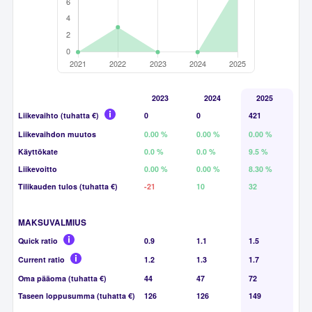
2023
2024
2025
Liikevaihto (tuhatta €)
0
0
421
Liikevaihdon muutos
0.00 %
0.00 %
0.00 %
Käyttökate
0.0 %
0.0 %
9.5 %
Liikevoitto
0.00 %
0.00 %
8.30 %
Tilikauden tulos (tuhatta €)
-21
10
32
MAKSUVALMIUS
Quick ratio
0.9
1.1
1.5
Current ratio
1.2
1.3
1.7
Oma pääoma (tuhatta €)
44
47
72
Taseen loppusumma (tuhatta €)
126
126
149