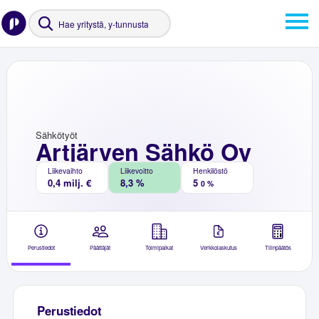
Sähkötyöt
Artjärven Sähkö Oy
Liikevaihto
Liikevoitto
Henkilöstö
0,4 milj. €
8,3 %
5
0 %
Perustiedot
Päättäjät
Toimipaikat
Verkkolaskutus
Tilinpäätös
Perustiedot