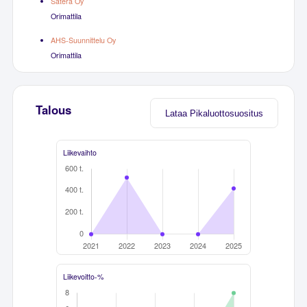
Sätera Oy
Orimattila
AHS-Suunnittelu Oy
Orimattila
Talous
Lataa Pikaluottosuositus
Liikevaihto
Liikevoitto-%