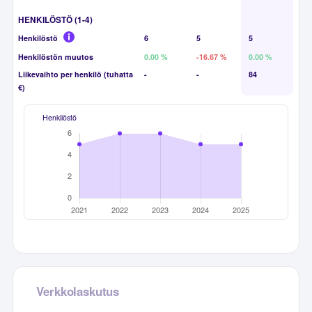
HENKILÖSTÖ (1-4)
Henkilöstö
6
5
5
Henkilöstön muutos
0.00 %
-16.67 %
0.00 %
Liikevaihto per henkilö (tuhatta
-
-
84
€)
Henkilöstö
Verkkolaskutus