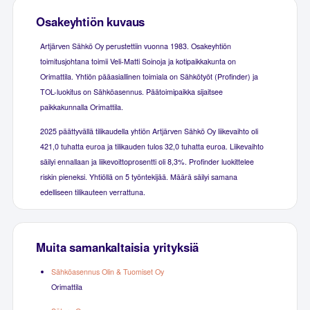
Osakeyhtiön kuvaus
Artjärven Sähkö Oy perustettiin vuonna 1983. Osakeyhtiön
toimitusjohtana toimii Veli-Matti Soinoja ja kotipaikkakunta on
Orimattila. Yhtiön pääasiallinen toimiala on Sähkötyöt (Profinder) ja
TOL-luokitus on Sähköasennus. Päätoimipaikka sijaitsee
paikkakunnalla Orimattila.
2025 päättyvällä tilikaudella yhtiön Artjärven Sähkö Oy liikevaihto oli
421,0 tuhatta euroa ja tilikauden tulos 32,0 tuhatta euroa. Liikevaihto
säilyi ennallaan ja liikevoittoprosentti oli 8,3%. Profinder luokittelee
riskin pieneksi. Yhtiöllä on 5 työntekijää. Määrä säilyi samana
edelliseen tilikauteen verrattuna.
Muita samankaltaisia yrityksiä
Sähköasennus Olin & Tuomiset Oy
Orimattila