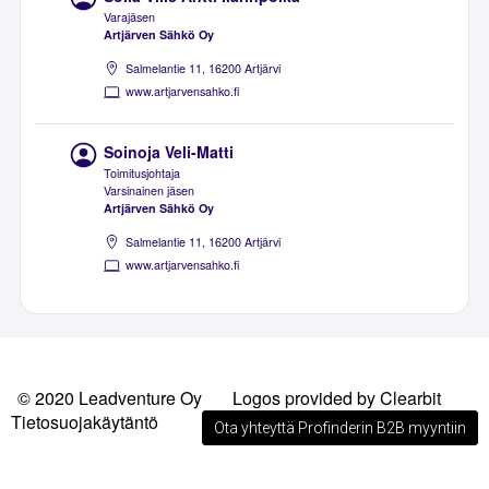
Varajäsen
Artjärven Sähkö Oy
Salmelantie 11, 16200 Artjärvi
www.artjarvensahko.fi
Soinoja Veli-Matti
Toimitusjohtaja
Varsinainen jäsen
Artjärven Sähkö Oy
Salmelantie 11, 16200 Artjärvi
www.artjarvensahko.fi
© 2020 Leadventure Oy
Logos provided by Clearbit
Tietosuojakäytäntö
Ota yhteyttä Profinderin B2B myyntiin