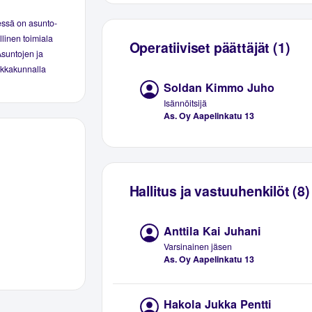
essä on asunto-
linen toimiala
Operatiiviset päättäjät (1)
Asuntojen ja
aikkakunnalla
Soldan Kimmo Juho
Isännöitsijä
As. Oy Aapelinkatu 13
Hallitus ja vastuuhenkilöt (8)
Anttila Kai Juhani
Varsinainen jäsen
As. Oy Aapelinkatu 13
Hakola Jukka Pentti