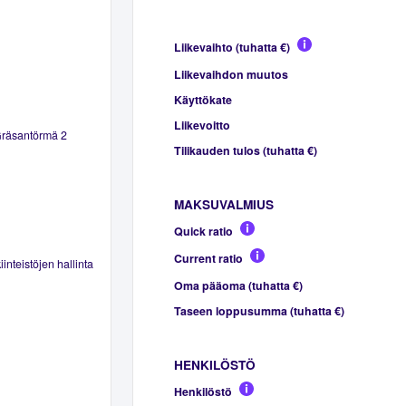
Liikevaihto (tuhatta €)
Liikevaihdon muutos
Käyttökate
Liikevoitto
Gräsantörmä 2
Tilikauden tulos (tuhatta €)
MAKSUVALMIUS
Quick ratio
Current ratio
inteistöjen hallinta
Oma pääoma (tuhatta €)
Taseen loppusumma (tuhatta €)
HENKILÖSTÖ
Henkilöstö