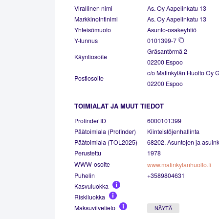
Virallinen nimi
As. Oy Aapelinkatu 13
Markkinointinimi
As. Oy Aapelinkatu 13
Yhteisömuoto
Asunto-osakeyhtiö
Y-tunnus
0101399-7
Gräsantörmä 2
Käyntiosoite
02200 Espoo
c/o Matinkylän Huolto Oy 
Postiosoite
02200 Espoo
TOIMIALAT JA MUUT TIEDOT
Profinder ID
6000101399
Päätoimiala (Profinder)
Kiinteistöjenhallinta
Päätoimiala (TOL2025)
68202. Asuntojen ja asuinki
Perustettu
1978
WWW-osoite
www.matinkylanhuolto.fi
Puhelin
+3589804631
Kasvuluokka
Riskiluokka
Maksuviivetieto
NÄYTÄ