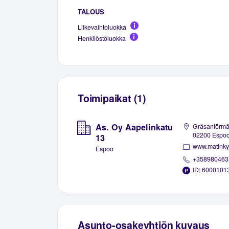
TALOUS
Liikevaihtoluokka
Henkilöstöluokka
Toimipaikat (1)
As. Oy Aapelinkatu
Gräsantörmä
02200 Espo
13
www.matinkyl
Espoo
+358980463
ID: 6000101
Asunto-osakeyhtiön kuvaus