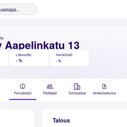
nta
y Aapelinkatu 13
Liikevoitto
Henkilöstö
- %
- %
Perustiedot
Päättäjät
Toimipaikat
Verkkolaskutus
Talous