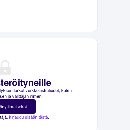
teröityneille
rityksen tarkat verkkolaskutiedot, kuten
sen ja välittäjän nimen.
öidy ilmaiseksi
ttäjä,
kirjaudu sisään tästä
.