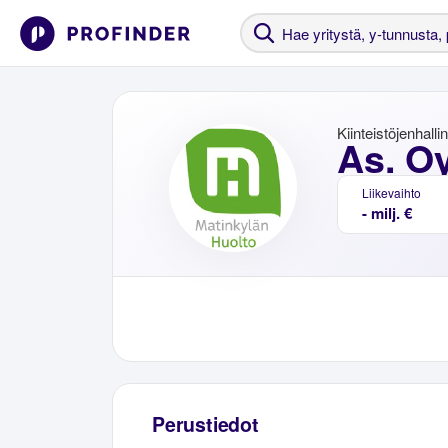
Kiinteistöjenhalli
As. O
Liikevaihto
- milj. €
Perustiedot