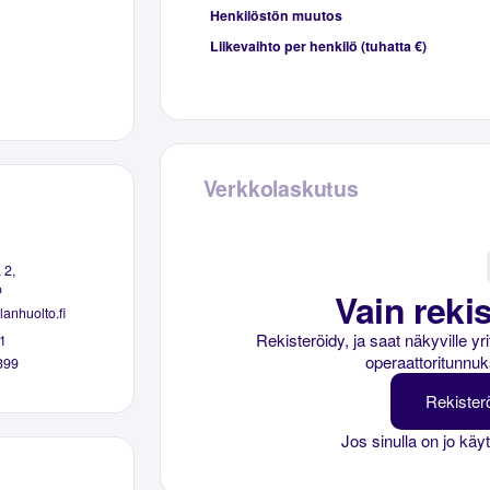
Henkilöstön muutos
Liikevaihto per henkilö (tuhatta €)
Verkkolaskutus
 2,
o
Vain rekis
anhuolto.fi
Rekisteröidy, ja saat näkyville y
1
operaattoritunnuk
399
Rekister
Jos sinulla on jo käy