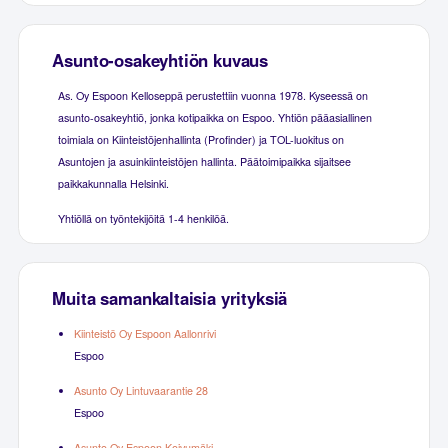
Asunto-osakeyhtiön kuvaus
As. Oy Espoon Kelloseppä perustettiin vuonna 1978. Kyseessä on
asunto-osakeyhtiö, jonka kotipaikka on Espoo. Yhtiön pääasiallinen
toimiala on Kiinteistöjenhallinta (Profinder) ja TOL-luokitus on
Asuntojen ja asuinkiinteistöjen hallinta. Päätoimipaikka sijaitsee
paikkakunnalla Helsinki.
Yhtiöllä on työntekijöitä 1-4 henkilöä.
Muita samankaltaisia yrityksiä
Kiinteistö Oy Espoon Aallonrivi
Espoo
Asunto Oy Lintuvaarantie 28
Espoo
Asunto Oy Espoon Koivumäki