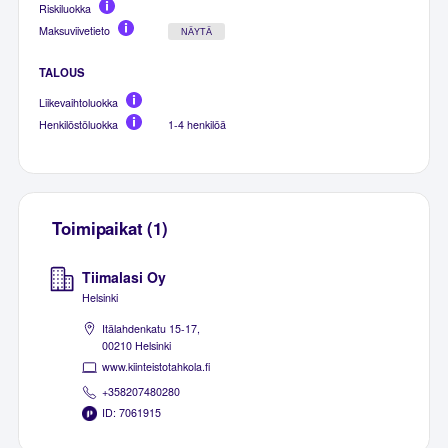
Riskiluokka
Maksuviivetieto
NÄYTÄ
TALOUS
Liikevaihtoluokka
Henkilöstöluokka
1-4 henkilöä
Toimipaikat (1)
Tiimalasi Oy
Helsinki
Itälahdenkatu 15-17,
00210 Helsinki
www.kiinteistotahkola.fi
+358207480280
ID: 7061915