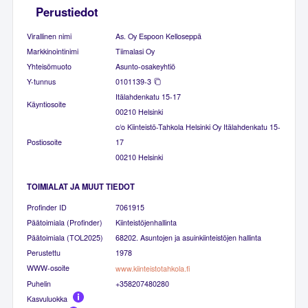
Perustiedot
Virallinen nimi
As. Oy Espoon Kelloseppä
Markkinointinimi
Tiimalasi Oy
Yhteisömuoto
Asunto-osakeyhtiö
Y-tunnus
0101139-3
Itälahdenkatu 15-17
Käyntiosoite
00210 Helsinki
c/o Kiinteistö-Tahkola Helsinki Oy Itälahdenkatu 15-
Postiosoite
17
00210 Helsinki
TOIMIALAT JA MUUT TIEDOT
Profinder ID
7061915
Päätoimiala (Profinder)
Kiinteistöjenhallinta
Päätoimiala (TOL2025)
68202. Asuntojen ja asuinkiinteistöjen hallinta
Perustettu
1978
WWW-osoite
www.kiinteistotahkola.fi
Puhelin
+358207480280
Kasvuluokka