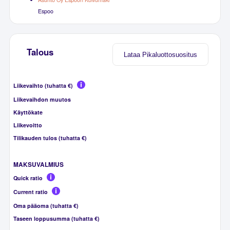
Espoo
Talous
Lataa Pikaluottosuositus
Liikevaihto (tuhatta €)
Liikevaihdon muutos
Käyttökate
Liikevoitto
Tilikauden tulos (tuhatta €)
MAKSUVALMIUS
Quick ratio
Current ratio
Oma pääoma (tuhatta €)
Taseen loppusumma (tuhatta €)