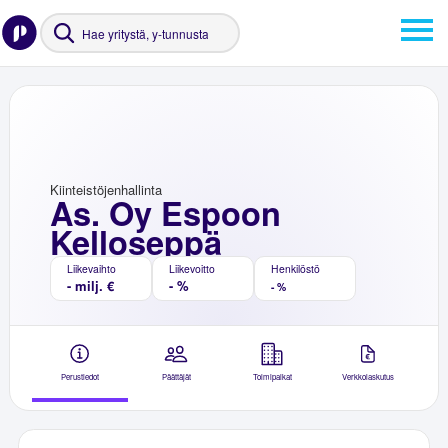
Kiinteistöjenhallinta
As. Oy Espoon
Kelloseppä
Liikevaihto
Liikevoitto
Henkilöstö
- milj. €
- %
- %
Perustiedot
Päättäjät
Toimipaikat
Verkkolaskutus