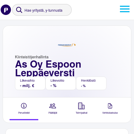
Kiinteistöjenhallinta
As Oy Espoon
Leppäeversti
Liikevaihto
Liikevoitto
Henkilöstö
- milj. €
- %
- %
Perustiedot
Päättäjät
Toimipaikat
Verkkolaskutus