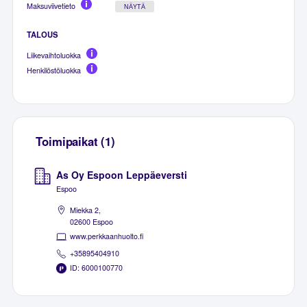
Maksuviivetieto
NÄYTÄ
TALOUS
Liikevaihtoluokka
Henkilöstöluokka
Toimipaikat (1)
As Oy Espoon Leppäeversti
Espoo
Miekka 2,
02600 Espoo
www.perkkaanhuolto.fi
+35895404910
ID: 6000100770