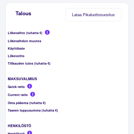
Talous
Lataa Pikaluottosuositus
Liikevaihto (tuhatta €)
Liikevaihdon muutos
Käyttökate
Liikevoitto
Tilikauden tulos (tuhatta €)
MAKSUVALMIUS
Quick ratio
Current ratio
Oma pääoma (tuhatta €)
Taseen loppusumma (tuhatta €)
HENKILÖSTÖ
Henkilöstö