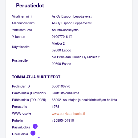
Perustiedot
Virallinen nimi
As Oy Espoon Leppäeversti
Markkinointinimi
As Oy Espoon Leppäeversti
Yhteisömuoto
Asunto-osakeyhtiö
Y-tunnus
0100770-6
Miekka 2
Käyntiosoite
02600 Espoo
c/o Perkkaan Huolto Oy Miekka 2
Postiosoite
02600 Espoo
TOIMIALAT JA MUUT TIEDOT
Profinder ID
6000100770
Päätoimiala (Profinder)
Kiinteistöjenhallinta
Päätoimiala (TOL2025)
68202. Asuntojen ja asuinkiinteistöjen hallinta
Perustettu
1978
WWW-osoite
www.perkkaanhuolto.fi
Puhelin
+35895404910
Kasvuluokka
Riskiluokka