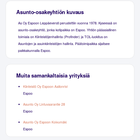
Asunto-osakeyhtiön kuvaus
As Oy Espoon Leppäeversti perustettiin vuonna 1978. Kyseessä on
asunto-osakeyhtiö, jonka kotipaikka on Espoo. Yhtiön pääasiallinen
toimiala on Kiinteistöjenhallinta (Profinder) ja TOL-luokitus on
Asuntojen ja asuinkiinteistöjen hallinta. Päätoimipaikka sijaitsee
paikkakunnalla Espoo.
Muita samankaltaisia yrityksiä
Kiinteistö Oy Espoon Aallonrivi
Espoo
Asunto Oy Lintuvaarantie 28
Espoo
Asunto Oy Espoon Koivumäki
Espoo