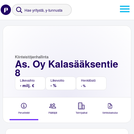
Kiinteistöjenhallinta
As. Oy Kalasääksentie
8
Liikevaihto
Liikevoitto
Henkilöstö
- milj. €
- %
- %
Perustiedot
Päättäjät
Toimipaikat
Verkkolaskutus