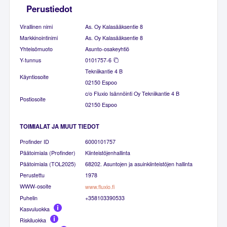
Perustiedot
Virallinen nimi
As. Oy Kalasääksentie 8
Markkinointinimi
As. Oy Kalasääksentie 8
Yhteisömuoto
Asunto-osakeyhtiö
Y-tunnus
0101757-6
Tekniikantie 4 B
Käyntiosoite
02150 Espoo
c/o Fluxio Isännöinti Oy Tekniikantie 4 B
Postiosoite
02150 Espoo
TOIMIALAT JA MUUT TIEDOT
Profinder ID
6000101757
Päätoimiala (Profinder)
Kiinteistöjenhallinta
Päätoimiala (TOL2025)
68202. Asuntojen ja asuinkiinteistöjen hallinta
Perustettu
1978
WWW-osoite
www.fluxio.fi
Puhelin
+358103390533
Kasvuluokka
Riskiluokka