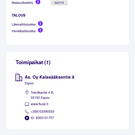
Maksuviivetieto
NÄYTÄ
TALOUS
Liikevaihtoluokka
Henkilöstöluokka
Toimipaikat (1)
As. Oy Kalasääksentie 8
Espoo
Tekniikantie 4 B,
02150 Espoo
www.fluxio.fi
+358103390533
ID: 6000101757