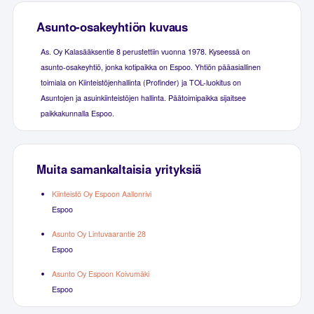
Asunto-osakeyhtiön kuvaus
As. Oy Kalasääksentie 8 perustettiin vuonna 1978. Kyseessä on
asunto-osakeyhtiö, jonka kotipaikka on Espoo. Yhtiön pääasiallinen
toimiala on Kiinteistöjenhallinta (Profinder) ja TOL-luokitus on
Asuntojen ja asuinkiinteistöjen hallinta. Päätoimipaikka sijaitsee
paikkakunnalla Espoo.
Muita samankaltaisia yrityksiä
Kiinteistö Oy Espoon Aallonrivi
Espoo
Asunto Oy Lintuvaarantie 28
Espoo
Asunto Oy Espoon Koivumäki
Espoo