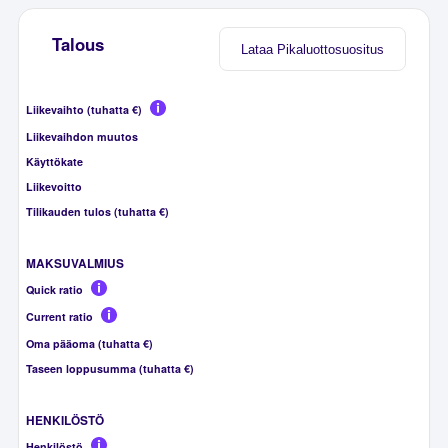
Talous
Lataa Pikaluottosuositus
Liikevaihto (tuhatta €)
Liikevaihdon muutos
Käyttökate
Liikevoitto
Tilikauden tulos (tuhatta €)
MAKSUVALMIUS
Quick ratio
Current ratio
Oma pääoma (tuhatta €)
Taseen loppusumma (tuhatta €)
HENKILÖSTÖ
Henkilöstö