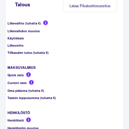
Talous
Lataa Pikaluottosuositus
Liikevaihto (tuhatta €)
Liikevaihdon muutos
Käyttökate
Liikevoitto
Tilikauden tulos (tuhatta €)
MAKSUVALMIUS
Quick ratio
Current ratio
Oma pääoma (tuhatta €)
Taseen loppusumma (tuhatta €)
HENKILÖSTÖ
Henkilöstö
Henkilöstön muutos