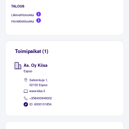
TALOUS
Liikevaihtoluokka
Henkilöstöluokka
Toimipaikat (1)
As. Oy Kiisa
Espoo
Sateenkuja 1,
02100 Espoo
www.kiisa.fi
+358400949002
ID: 6000101854