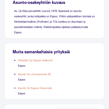
Asunto-osakeyhtiön kuvaus
As. Oy Kiisa perustettiin vuonna 1978. Kyseessä on asunto-
osakeyhtiö, jonka kotipaikka on Espoo. Yhtiön pääasiallinen toimiala on
Kiinteistöjenhallinta (Profinder) ja TOL-luokitus on Asuntojen ja
asuinkiinteistöjen hallinta. Päätoimipaikka sijaitsee paikkakunnalla
Espoo.
Muita samankaltaisia yrityksiä
Kiinteistö Oy Espoon Aallonrivi
Espoo
Asunto Oy Lintuvaarantie 28
Espoo
Asunto Oy Espoon Koivumäki
Espoo