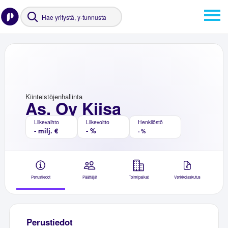
Kiinteistöjenhallinta
As. Oy Kiisa
Liikevaihto
Liikevoitto
Henkilöstö
- milj. €
- %
- %
Perustiedot
Päättäjät
Toimipaikat
Verkkolaskutus
Perustiedot