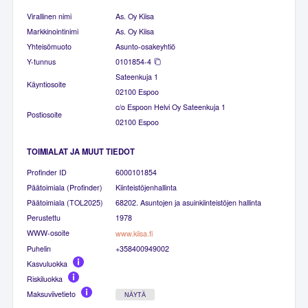
Virallinen nimi
As. Oy Kiisa
Markkinointinimi
As. Oy Kiisa
Yhteisömuoto
Asunto-osakeyhtiö
Y-tunnus
0101854-4
Sateenkuja 1
Käyntiosoite
02100 Espoo
c/o Espoon Helvi Oy Sateenkuja 1
Postiosoite
02100 Espoo
TOIMIALAT JA MUUT TIEDOT
Profinder ID
6000101854
Päätoimiala (Profinder)
Kiinteistöjenhallinta
Päätoimiala (TOL2025)
68202. Asuntojen ja asuinkiinteistöjen hallinta
Perustettu
1978
WWW-osoite
www.kiisa.fi
Puhelin
+358400949002
Kasvuluokka
Riskiluokka
Maksuviivetieto
NÄYTÄ