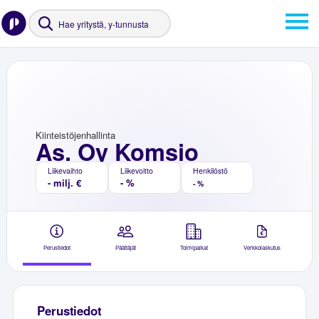
Kiinteistöjenhallinta
As. Oy Komsio
Liikevaihto
Liikevoitto
Henkilöstö
- milj. €
- %
- %
Perustiedot
Päättäjät
Toimipaikat
Verkkolaskutus
Perustiedot