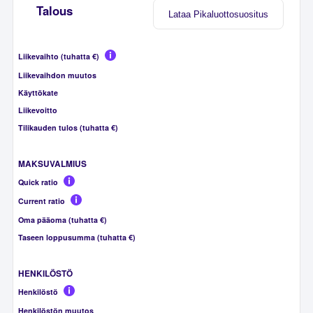
Talous
Lataa Pikaluottosuositus
Liikevaihto (tuhatta €)
Liikevaihdon muutos
Käyttökate
Liikevoitto
Tilikauden tulos (tuhatta €)
MAKSUVALMIUS
Quick ratio
Current ratio
Oma pääoma (tuhatta €)
Taseen loppusumma (tuhatta €)
HENKILÖSTÖ
Henkilöstö
Henkilöstön muutos