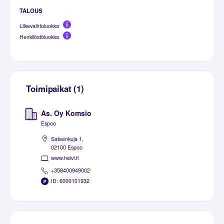
TALOUS
Liikevaihtoluokka
Henkilöstöluokka
Toimipaikat (1)
As. Oy Komsio
Espoo
Sateenkuja 1,
02100 Espoo
www.helvi.fi
+358400949002
ID: 6000101932