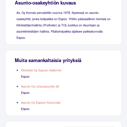
Asunto-osakeyhtiön kuvaus
As. Oy Komsio perustettiin vuonna 1978. Kyseessä on asunto-
osakeyhtiö, jonka kotipaikka on Espoo. Yhtiön pääasiallinen toimiala on
Kiinteistöjenhallinta (Profinder) ja TOL-luokitus on Asuntojen ja
asuinkiinteistöjen hallinta. Päätoimipaikka sijaitsee paikkakunnalla
Espoo.
Muita samankaltaisia yrityksiä
Kiinteistö Oy Espoon Aallonrivi
Espoo
Asunto Oy Lintuvaarantie 28
Espoo
Asunto Oy Espoon Koivumäki
Espoo