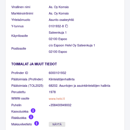
Virallinen nimi
As. Oy Komsio
Markkinointinimi
As. Oy Komsio
Yhteisömuoto
Asunto-osakeyhtiö
Y-tunnus
0101932-8
Sateenkuja 1
Käyntiosoite
02100 Espoo
c/o Espoon Helvi Oy Sateenkuja 1
Postiosoite
02100 Espoo
TOIMIALAT JA MUUT TIEDOT
Profinder ID
6000101932
Päätoimiala (Profinder)
Kiinteistöjenhallinta
Päätoimiala (TOL2025)
68202. Asuntojen ja asuinkiinteistöjen hallinta
Perustettu
1978
WWW-osoite
www.helvi.fi
Puhelin
+358400949002
Kasvuluokka
Riskiluokka
Maksuviivetieto
NÄYTÄ