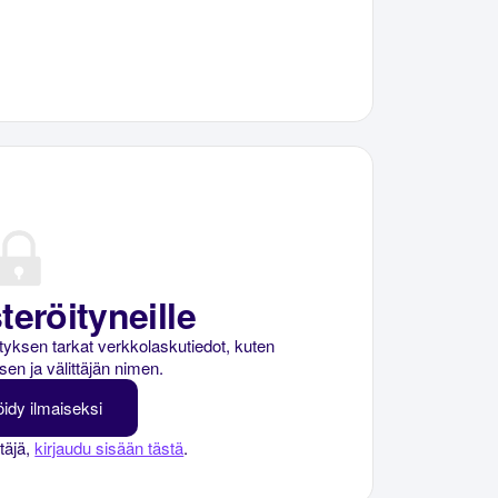
teröityneille
rityksen tarkat verkkolaskutiedot, kuten
sen ja välittäjän nimen.
öidy ilmaiseksi
ttäjä,
kirjaudu sisään tästä
.