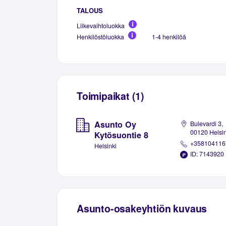
TALOUS
Liikevaihtoluokka
Henkilöstöluokka
1-4 henkilöä
Toimipaikat (1)
Asunto Oy
Bulevardi 3,
00120 Helsin
Kytösuontie 8
+358104116
Helsinki
ID: 7143920
Asunto-osakeyhtiön kuvaus