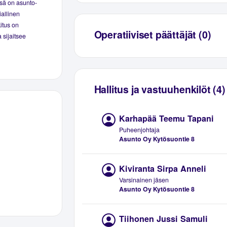
ssä on asunto-
iallinen
kitus on
Operatiiviset päättäjät (0)
 sijaitsee
Hallitus ja vastuuhenkilöt (4)
Karhapää Teemu Tapani
Puheenjohtaja
Asunto Oy Kytösuontie 8
Kiviranta Sirpa Anneli
Varsinainen jäsen
Asunto Oy Kytösuontie 8
Tiihonen Jussi Samuli