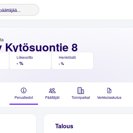
nta
y Kytösuontie 8
Liikevoitto
Henkilöstö
- %
- %
Perustiedot
Päättäjät
Toimipaikat
Verkkolaskutus
Talous