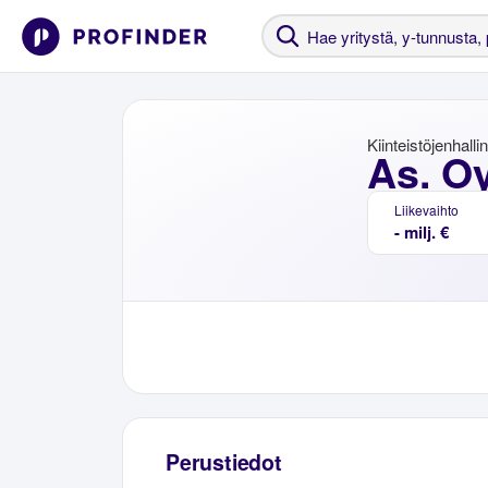
Kiinteistöjenhalli
As. O
Liikevaihto
- milj. €
Perustiedot