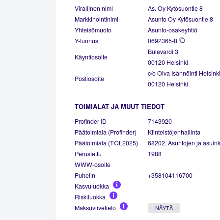
Virallinen nimi
As. Oy Kytösuontie 8
Markkinointinimi
Asunto Oy Kytösuontie 8
Yhteisömuoto
Asunto-osakeyhtiö
Y-tunnus
0692365-8
Bulevardi 3
Käyntiosoite
00120 Helsinki
c/o Oiva Isännöinti Helsink
Postiosoite
00120 Helsinki
TOIMIALAT JA MUUT TIEDOT
Profinder ID
7143920
Päätoimiala (Profinder)
Kiinteistöjenhallinta
Päätoimiala (TOL2025)
68202. Asuntojen ja asuinki
Perustettu
1988
WWW-osoite
Puhelin
+358104116700
Kasvuluokka
Riskiluokka
Maksuviivetieto
NÄYTÄ