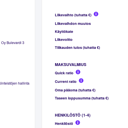
Liikevaihto (tuhatta €)
Liikevaihdon muutos
Käyttökate
Liikevoitto
i Oy Bulevardi 3
Tilikauden tulos (tuhatta €)
MAKSUVALMIUS
Quick ratio
Current ratio
inteistöjen hallinta
Oma pääoma (tuhatta €)
Taseen loppusumma (tuhatta €)
HENKILÖSTÖ (1-4)
Henkilöstö