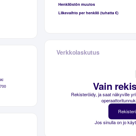
Henkilöstön muutos
Liikevaihto per henkilö (tuhatta €)
Verkkolaskutus
ki
Vain rekis
700
Rekisteröidy, ja saat näkyville y
operaattoritunnuk
Rekister
Jos sinulla on jo käy