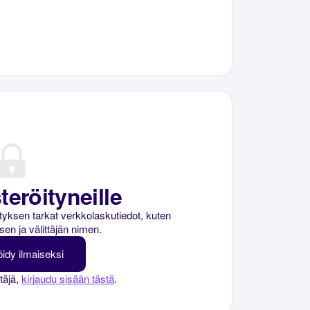
teröityneille
rityksen tarkat verkkolaskutiedot, kuten
sen ja välittäjän nimen.
öidy ilmaiseksi
ttäjä,
kirjaudu sisään tästä
.