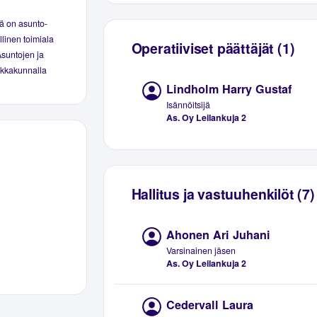
ä on asunto-
linen toimiala
Operatiiviset päättäjät (1)
Asuntojen ja
aikkakunnalla
Lindholm Harry Gustaf
Isännöitsijä
As. Oy Leilankuja 2
Hallitus ja vastuuhenkilöt (7)
Ahonen Ari Juhani
Varsinainen jäsen
As. Oy Leilankuja 2
Cedervall Laura