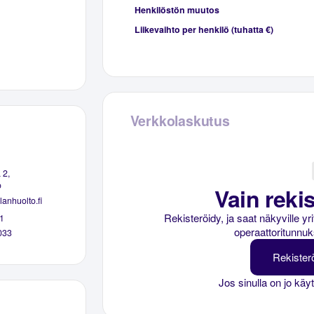
Henkilöstön muutos
Liikevaihto per henkilö (tuhatta €)
Verkkolaskutus
 2,
o
Vain rekis
anhuolto.fi
Rekisteröidy, ja saat näkyville y
1
operaattoritunnuk
033
Rekister
Jos sinulla on jo käy