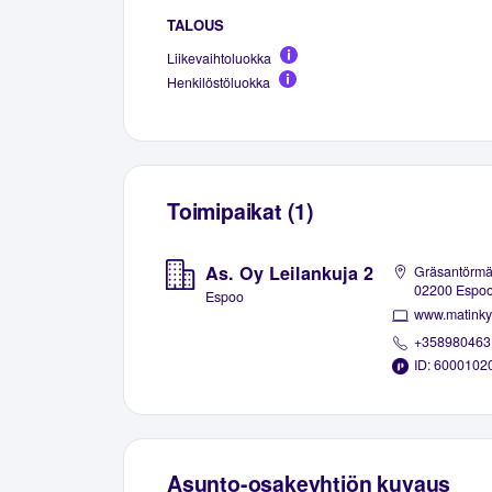
TALOUS
Liikevaihtoluokka
Henkilöstöluokka
Toimipaikat (1)
As. Oy Leilankuja 2
Gräsantörmä
02200 Espo
Espoo
www.matinkyl
+358980463
ID: 6000102
Asunto-osakeyhtiön kuvaus