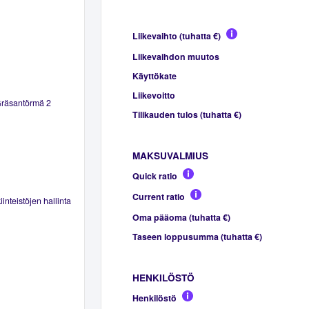
Liikevaihto (tuhatta €)
Liikevaihdon muutos
Käyttökate
Liikevoitto
Gräsantörmä 2
Tilikauden tulos (tuhatta €)
MAKSUVALMIUS
Quick ratio
Current ratio
inteistöjen hallinta
Oma pääoma (tuhatta €)
Taseen loppusumma (tuhatta €)
HENKILÖSTÖ
Henkilöstö