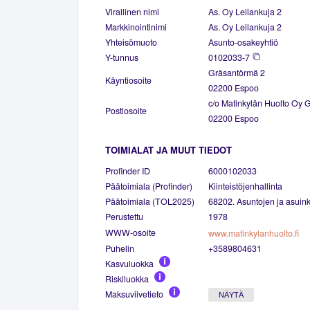
Virallinen nimi
As. Oy Leilankuja 2
Markkinointinimi
As. Oy Leilankuja 2
Yhteisömuoto
Asunto-osakeyhtiö
Y-tunnus
0102033-7
Gräsantörmä 2
Käyntiosoite
02200 Espoo
c/o Matinkylän Huolto Oy 
Postiosoite
02200 Espoo
TOIMIALAT JA MUUT TIEDOT
Profinder ID
6000102033
Päätoimiala (Profinder)
Kiinteistöjenhallinta
Päätoimiala (TOL2025)
68202. Asuntojen ja asuinki
Perustettu
1978
WWW-osoite
www.matinkylanhuolto.fi
Puhelin
+3589804631
Kasvuluokka
Riskiluokka
Maksuviivetieto
NÄYTÄ