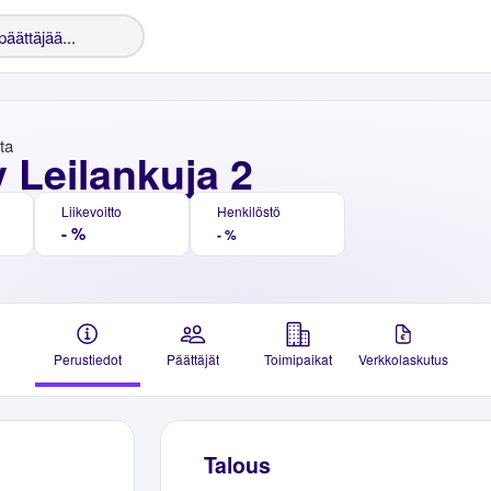
nta
 Leilankuja 2
Liikevoitto
Henkilöstö
- %
- %
Perustiedot
Päättäjät
Toimipaikat
Verkkolaskutus
Talous