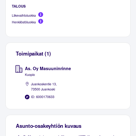
TALOUS
Liikevaihtoluokka
Henkilöstöluokka
Toimipaikat (1)
As. Oy Masuuninrinne
Kuopio
Juankoskentie 13,
73500 Juankoski
ID: 6000170633
Asunto-osakeyhtiön kuvaus