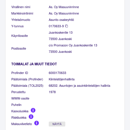
Virallinen nimi
As. Oy Masuuninrinne
Markkinointinimi
As. Oy Masuuninrinne
Yhteisömuoto
Asunto-osakeyhtiö
Y-tunnus
0170633-9
Juankoskentie 13
Käyntiosoite
73500 Juankoski
c/o Promacon Oy Juankoskentie 13
Postiosoite
73500 Juankoski
TOIMIALAT JA MUUT TIEDOT
Profinder ID
6000170633
Päätoimiala (Profinder)
Kiinteistöjenhallinta
Päätoimiala (TOL2025)
68202. Asuntojen ja asuinkiinteistöjen hallinta
Perustettu
1978
WWW-osoite
Puhelin
Kasvuluokka
Riskiluokka
Maksuviivetieto
NÄYTÄ