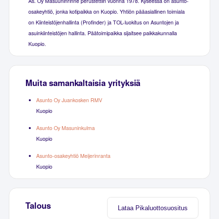
As. Oy Masuuninrinne perustettiin vuonna 1978. Kyseessä on asunto-
osakeyhtiö, jonka kotipaikka on Kuopio. Yhtiön pääasiallinen toimiala
on Kiinteistöjenhallinta (Profinder) ja TOL-luokitus on Asuntojen ja
asuinkiinteistöjen hallinta. Päätoimipaikka sijaitsee paikkakunnalla
Kuopio.
Muita samankaltaisia yrityksiä
Asunto Oy Juankosken RMV
Kuopio
Asunto Oy Masuninkulma
Kuopio
Asunto-osakeyhtiö Meijerinranta
Kuopio
Talous
Lataa Pikaluottosuositus