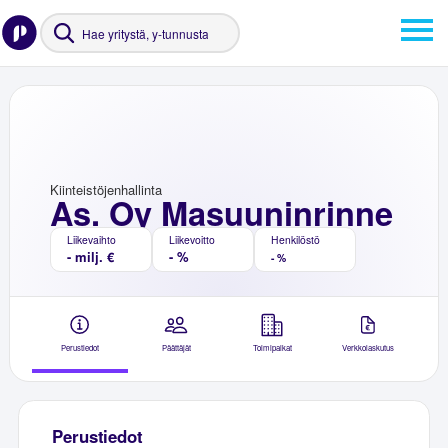
Kiinteistöjenhallinta
As. Oy Masuuninrinne
Liikevaihto
Liikevoitto
Henkilöstö
- milj. €
- %
- %
Perustiedot
Päättäjät
Toimipaikat
Verkkolaskutus
Perustiedot