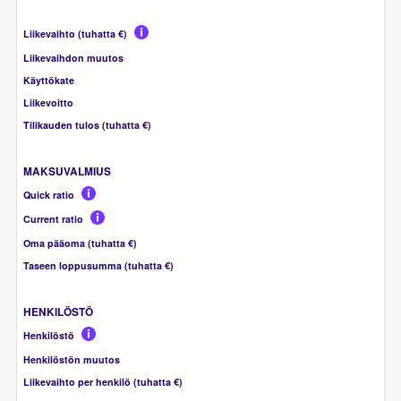
Liikevaihto (tuhatta €)
Liikevaihdon muutos
Käyttökate
Liikevoitto
Tilikauden tulos (tuhatta €)
MAKSUVALMIUS
Quick ratio
Current ratio
Oma pääoma (tuhatta €)
Taseen loppusumma (tuhatta €)
HENKILÖSTÖ
Henkilöstö
Henkilöstön muutos
Liikevaihto per henkilö (tuhatta €)