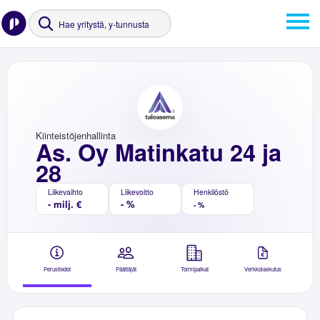
Kiinteistöjenhallinta
As. Oy Matinkatu 24 ja
28
Liikevaihto
Liikevoitto
Henkilöstö
- milj. €
- %
- %
Perustiedot
Päättäjät
Toimipaikat
Verkkolaskutus