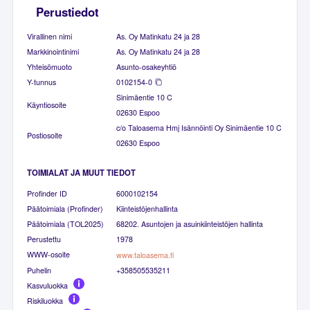
Perustiedot
Virallinen nimi
As. Oy Matinkatu 24 ja 28
Markkinointinimi
As. Oy Matinkatu 24 ja 28
Yhteisömuoto
Asunto-osakeyhtiö
Y-tunnus
0102154-0
Sinimäentie 10 C
Käyntiosoite
02630 Espoo
c/o Taloasema Hmj Isännöinti Oy Sinimäentie 10 C
Postiosoite
02630 Espoo
TOIMIALAT JA MUUT TIEDOT
Profinder ID
6000102154
Päätoimiala (Profinder)
Kiinteistöjenhallinta
Päätoimiala (TOL2025)
68202. Asuntojen ja asuinkiinteistöjen hallinta
Perustettu
1978
WWW-osoite
www.taloasema.fi
Puhelin
+358505535211
Kasvuluokka
Riskiluokka