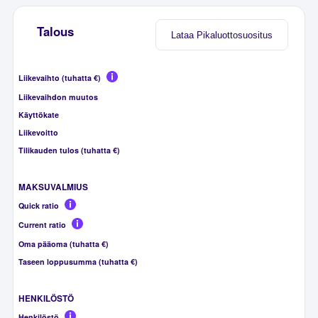
Talous
Lataa Pikaluottosuositus
Liikevaihto (tuhatta €)
Liikevaihdon muutos
Käyttökate
Liikevoitto
Tilikauden tulos (tuhatta €)
MAKSUVALMIUS
Quick ratio
Current ratio
Oma pääoma (tuhatta €)
Taseen loppusumma (tuhatta €)
HENKILÖSTÖ
Henkilöstö