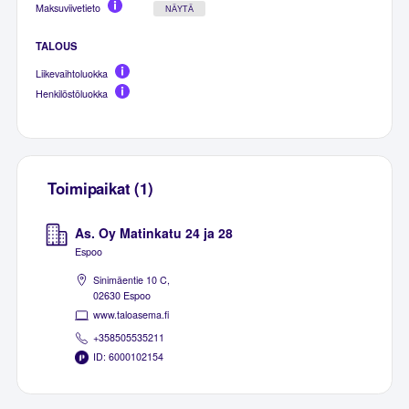
Maksuviivetieto
NÄYTÄ
TALOUS
Liikevaihtoluokka
Henkilöstöluokka
Toimipaikat (1)
As. Oy Matinkatu 24 ja 28
Espoo
Sinimäentie 10 C,
02630 Espoo
www.taloasema.fi
+358505535211
ID: 6000102154