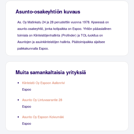
Asunto-osakeyhtiön kuvaus
As. Oy Matinkatu 24 ja 28 perustettiin vuonna 1978. Kyseessä on
asunto-osakeyhtiö, jonka kotipaikka on Espoo. Yhtiön pääasiallinen
toimiala on Kiinteistöjenhallinta (Profinder) ja TOL-luokitus on
Asuntojen ja asuinkiinteistöjen hallinta. Päätoimipaikka sijaitsee
paikkakunnalla Espoo.
Muita samankaltaisia yrityksiä
Kiinteistö Oy Espoon Aallonrivi
Espoo
Asunto Oy Lintuvaarantie 28
Espoo
Asunto Oy Espoon Koivumäki
Espoo