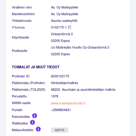
Virallinen nimi
As. Oy Matinpyökki
Markkinointinimi
As. Oy Matinpyökki
Yhteisömuoto
Asunto-osakeyhtiö
Y-tunnus
0102175-1
Gräsantörmä 2
Käyntiosoite
02200 Espoo
c/o Matinkylän Huolto Oy Gräsantörmä 2
Postiosoite
02200 Espoo
TOIMIALAT JA MUUT TIEDOT
Profinder ID
6000102175
Päätoimiala (Profinder)
Kiinteistöjenhallinta
Päätoimiala (TOL2025)
68202. Asuntojen ja asuinkiinteistöjen hallinta
Perustettu
1978
WWW-osoite
www.matinkylanhuolto.fi
Puhelin
+3589804631
Kasvuluokka
Riskiluokka
Maksuviivetieto
NÄYTÄ