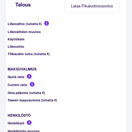
Talous
Lataa Pikaluottosuositus
Liikevaihto (tuhatta €)
Liikevaihdon muutos
Käyttökate
Liikevoitto
Tilikauden tulos (tuhatta €)
MAKSUVALMIUS
Quick ratio
Current ratio
Oma pääoma (tuhatta €)
Taseen loppusumma (tuhatta €)
HENKILÖSTÖ
Henkilöstö
Henkilöstön muutos