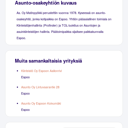
Asunto-osakeyhtiön kuvaus
As. Oy Matinpyökki perustettiin vuonna 1978. Kyseessä on asunto-
osakeyhtiö, jonka kotipaikka on Espoo. Yhtiön pääasiallinen toimiala on
Kiinteistöjenhallinta (Profinder) ja TOL-luokitus on Asuntojen ja
asuinkiinteistöjen hallinta. Päätoimipaikka sijaitsee paikkakunnalla
Espoo.
Muita samankaltaisia yrityksiä
Kiinteistö Oy Espoon Aallonrivi
Espoo
Asunto Oy Lintuvaarantie 28
Espoo
Asunto Oy Espoon Koivumäki
Espoo