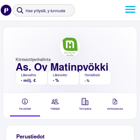
Kiinteistöjenhallinta
As. Oy Matinpyökki
Liikevaihto
Liikevoitto
Henkilöstö
- milj. €
- %
- %
Perustiedot
Päättäjät
Toimipaikat
Verkkolaskutus
Perustiedot