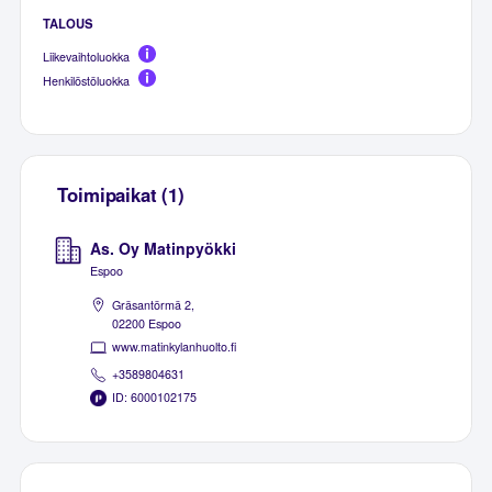
TALOUS
Liikevaihtoluokka
Henkilöstöluokka
Toimipaikat (1)
As. Oy Matinpyökki
Espoo
Gräsantörmä 2,
02200 Espoo
www.matinkylanhuolto.fi
+3589804631
ID: 6000102175