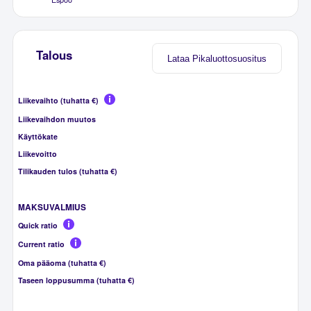
Talous
Lataa Pikaluottosuositus
Liikevaihto (tuhatta €)
Liikevaihdon muutos
Käyttökate
Liikevoitto
Tilikauden tulos (tuhatta €)
MAKSUVALMIUS
Quick ratio
Current ratio
Oma pääoma (tuhatta €)
Taseen loppusumma (tuhatta €)