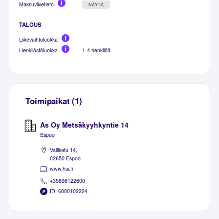
Maksuviivetieto
NÄYTÄ
TALOUS
Liikevaihtoluokka
Henkilöstöluokka
1-4 henkilöä
Toimipaikat (1)
As Oy Metsäkyyhkyntie 14
Espoo
Vallikatu 14,
02650 Espoo
www.hsi.fi
+35896122600
ID: 6000102224