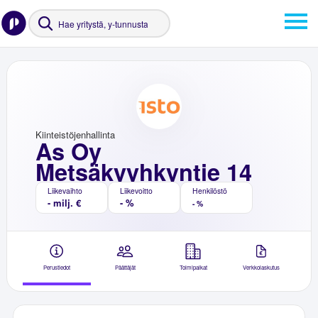
Kiinteistöjenhallinta
As Oy
Metsäkyyhkyntie 14
Liikevaihto
Liikevoitto
Henkilöstö
- milj. €
- %
- %
Perustiedot
Päättäjät
Toimipaikat
Verkkolaskutus