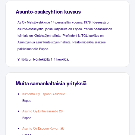
Asunto-osakeyhtiön kuvaus
As Oy Metsäkyyhkyntie 14 perustettiin vuonna 1978. Kyseessä on
asunto-osakeyhtiö, jonka kotipaikka on Espoo. Yhtiön pääasiallinen
toimiala on Kiinteistöjenhallinta (Profinder) ja TOL-luokitus on
Asuntojen ja asuinkiinteistöjen hallinta. Päätoimipaikka sijaitsee
paikkakunnalla Espoo.
Yhtiöllä on työntekijöitä 1-4 henkilöä.
Muita samankaltaisia yrityksiä
Kiinteistö Oy Espoon Aallonrivi
Espoo
Asunto Oy Lintuvaarantie 28
Espoo
Asunto Oy Espoon Koivumäki
Espoo