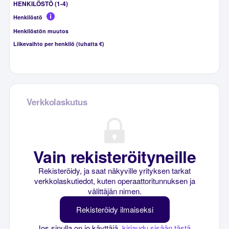
HENKILÖSTÖ (1-4)
Henkilöstö
Henkilöstön muutos
Liikevaihto per henkilö (tuhatta €)
Verkkolaskutus
Vain rekisteröityneille
Rekisteröidy, ja saat näkyville yrityksen tarkat
verkkolaskutiedot, kuten operaattoritunnuksen ja
välittäjän nimen.
Rekisteröidy ilmaiseksi
Jos sinulla on jo käyttäjä,
kirjaudu sisään tästä
.