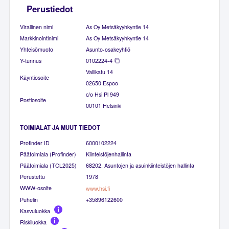
Perustiedot
Virallinen nimi
As Oy Metsäkyyhkyntie 14
Markkinointinimi
As Oy Metsäkyyhkyntie 14
Yhteisömuoto
Asunto-osakeyhtiö
Y-tunnus
0102224-4
Vallikatu 14
Käyntiosoite
02650 Espoo
c/o Hsi Pl 949
Postiosoite
00101 Helsinki
TOIMIALAT JA MUUT TIEDOT
Profinder ID
6000102224
Päätoimiala (Profinder)
Kiinteistöjenhallinta
Päätoimiala (TOL2025)
68202. Asuntojen ja asuinkiinteistöjen hallinta
Perustettu
1978
WWW-osoite
www.hsi.fi
Puhelin
+35896122600
Kasvuluokka
Riskiluokka