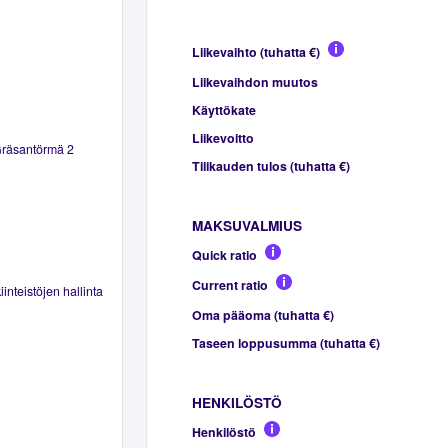
Liikevaihto (tuhatta €)
Liikevaihdon muutos
Käyttökate
Liikevoitto
Gräsantörmä 2
Tilikauden tulos (tuhatta €)
MAKSUVALMIUS
Quick ratio
Current ratio
inteistöjen hallinta
Oma pääoma (tuhatta €)
Taseen loppusumma (tuhatta €)
HENKILÖSTÖ
Henkilöstö