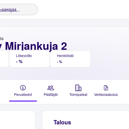
nta
 Mirjankuja 2
Liikevoitto
Henkilöstö
- %
- %
Perustiedot
Päättäjät
Toimipaikat
Verkkolaskutus
Talous