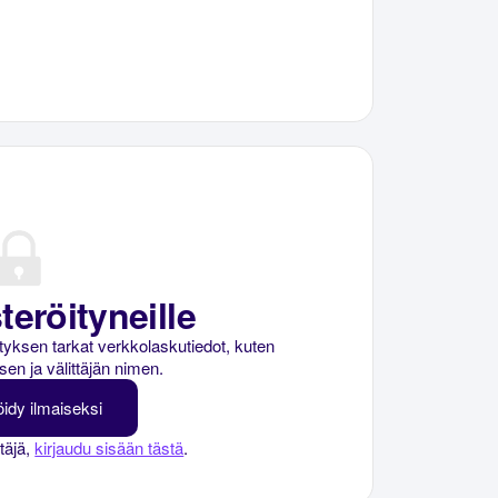
teröityneille
rityksen tarkat verkkolaskutiedot, kuten
sen ja välittäjän nimen.
öidy ilmaiseksi
ttäjä,
kirjaudu sisään tästä
.