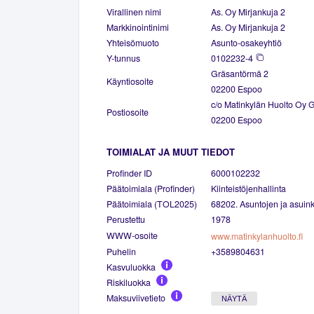
Virallinen nimi
As. Oy Mirjankuja 2
Markkinointinimi
As. Oy Mirjankuja 2
Yhteisömuoto
Asunto-osakeyhtiö
Y-tunnus
0102232-4
Gräsantörmä 2
Käyntiosoite
02200 Espoo
c/o Matinkylän Huolto Oy 
Postiosoite
02200 Espoo
TOIMIALAT JA MUUT TIEDOT
Profinder ID
6000102232
Päätoimiala (Profinder)
Kiinteistöjenhallinta
Päätoimiala (TOL2025)
68202. Asuntojen ja asuinki
Perustettu
1978
WWW-osoite
www.matinkylanhuolto.fi
Puhelin
+3589804631
Kasvuluokka
Riskiluokka
Maksuviivetieto
NÄYTÄ