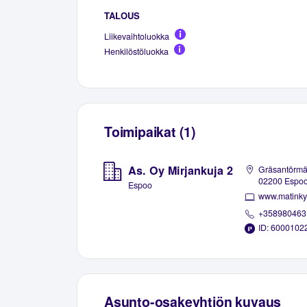
TALOUS
Liikevaihtoluokka
Henkilöstöluokka
Toimipaikat (1)
As. Oy Mirjankuja 2
Gräsantörmä
02200 Espo
Espoo
www.matinkyl
+358980463
ID: 6000102
Asunto-osakeyhtiön kuvaus