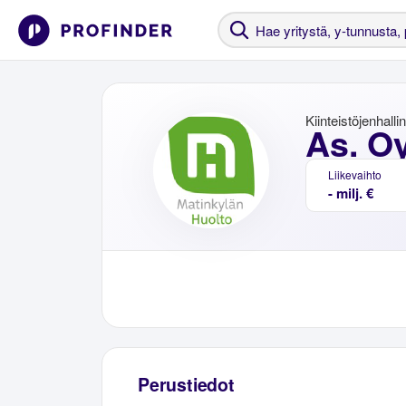
Kiinteistöjenhalli
As. Oy
Liikevaihto
- milj. €
Perustiedot