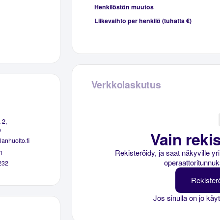
Henkilöstön muutos
Liikevaihto per henkilö (tuhatta €)
Verkkolaskutus
 2,
o
Vain rekis
anhuolto.fi
Rekisteröidy, ja saat näkyville y
1
operaattoritunnuk
232
Rekister
Jos sinulla on jo käy