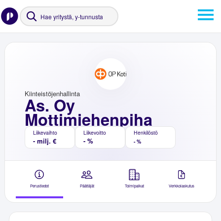
Kiinteistöjenhallinta
As. Oy
Mottimiehenpiha
Liikevaihto
Liikevoitto
Henkilöstö
- milj. €
- %
- %
Perustiedot
Päättäjät
Toimipaikat
Verkkolaskutus