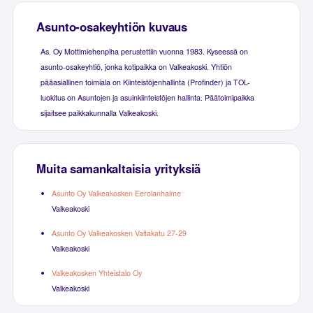
Asunto-osakeyhtiön kuvaus
As. Oy Mottimiehenpiha perustettiin vuonna 1983. Kyseessä on
asunto-osakeyhtiö, jonka kotipaikka on Valkeakoski. Yhtiön
pääasiallinen toimiala on Kiinteistöjenhallinta (Profinder) ja TOL-
luokitus on Asuntojen ja asuinkiinteistöjen hallinta. Päätoimipaikka
sijaitsee paikkakunnalla Valkeakoski.
Muita samankaltaisia yrityksiä
Asunto Oy Valkeakosken Eerolanhalme
Valkeakoski
Asunto Oy Valkeakosken Valtakatu 27-29
Valkeakoski
Valkeakosken Yhteistalo Oy
Valkeakoski