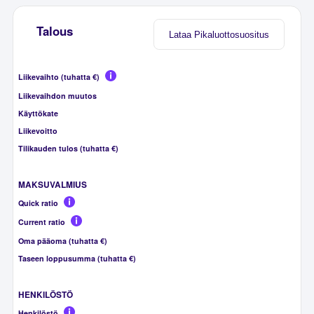
Talous
Lataa Pikaluottosuositus
Liikevaihto (tuhatta €)
Liikevaihdon muutos
Käyttökate
Liikevoitto
Tilikauden tulos (tuhatta €)
MAKSUVALMIUS
Quick ratio
Current ratio
Oma pääoma (tuhatta €)
Taseen loppusumma (tuhatta €)
HENKILÖSTÖ
Henkilöstö