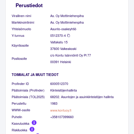
Perustiedot
Virallinen nimi
As. Oy Mottimiehenpiha
Markkinointinimi
As. Oy Mottimiehenpiha
Yhteisömuoto
Asunto-osakeyhtiö
Y-tunnus
0512370-4
Valtakatu 15
Käyntiosoite
37600 Valkeakoski
c/o Kontu Isännöinti Oy Pl 77
Postiosoite
00391 Helsinki
TOIMIALAT JA MUUT TIEDOT
Profinder ID
6000512370
Päätoimiala (Profinder)
Kiinteistöjenhallinta
Päätoimiala (TOL2025)
68202. Asuntojen ja asuinkiinteistöjen hallinta
Perustettu
1983
WWW-osoite
www.kontuoy.fi
Puhelin
+358107399660
Kasvuluokka
Riskiluokka