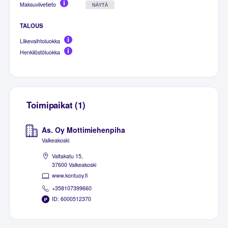
Maksuviivetieto
NÄYTÄ
TALOUS
Liikevaihtoluokka
Henkilöstöluokka
Toimipaikat (1)
As. Oy Mottimiehenpiha
Valkeakoski
Valtakatu 15,
37600 Valkeakoski
www.kontuoy.fi
+358107399660
ID: 6000512370