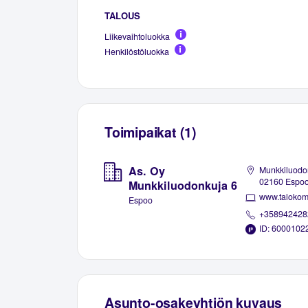
TALOUS
Liikevaihtoluokka
Henkilöstöluokka
Toimipaikat (1)
As. Oy
Munkkiluodon
02160 Espo
Munkkiluodonkuja 6
www.talokomp
Espoo
+358942428
ID: 6000102
Asunto-osakeyhtiön kuvaus