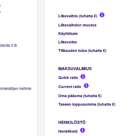
6
6
Liikevaihto (tuhatta €)
Liikevaihdon muutos
Käyttökate
Liikevoitto
läntie 2 B
Tilikauden tulos (tuhatta €)
MAKSUVALMIUS
Quick ratio
Current ratio
inteistöjen hallinta
Oma pääoma (tuhatta €)
Taseen loppusumma (tuhatta €)
HENKILÖSTÖ
Henkilöstö