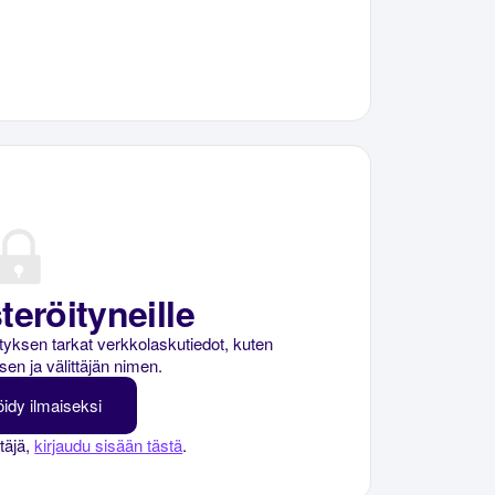
teröityneille
rityksen tarkat verkkolaskutiedot, kuten
sen ja välittäjän nimen.
öidy ilmaiseksi
ttäjä,
kirjaudu sisään tästä
.