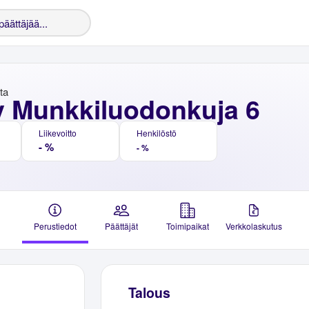
nta
y Munkkiluodonkuja 6
Liikevoitto
Henkilöstö
- %
- %
Perustiedot
Päättäjät
Toimipaikat
Verkkolaskutus
Talous