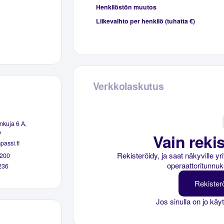
Henkilöstön muutos
Liikevaihto per henkilö (tuhatta €)
Verkkolaskutus
kuja 6 A,
o
Vain rekis
assi.fi
Rekisteröidy, ja saat näkyville y
200
operaattoritunnuk
236
Rekister
Jos sinulla on jo käy