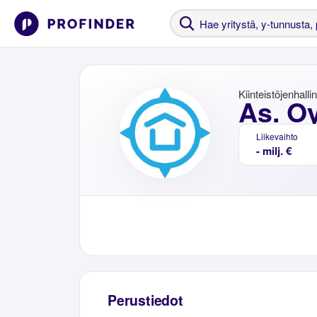
Kiinteistöjenhalli
As. O
Liikevaihto
- milj. €
Perustiedot