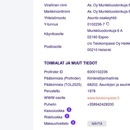
Virallinen nimi
As. Oy Munkkiluodonkuja 
Markkinointinimi
As. Oy Munkkiluodonkuja 
Yhteisömuoto
Asunto-osakeyhtiö
Y-tunnus
0102236-7
Munkkiluodonkuja 6 A
Käyntiosoite
02160 Espoo
c/o Talokompassi Oy Heikki
Postiosoite
00210 Helsinki
TOIMIALAT JA MUUT TIEDOT
Profinder ID
6000102236
Päätoimiala (Profinder)
Kiinteistöjenhallinta
Päätoimiala (TOL2025)
68202. Asuntojen ja asuinki
Perustettu
1978
WWW-osoite
www.talokompassi.fi
Puhelin
+358942428200
Kasvuluokka
Riskiluokka
Maksuviivetieto
NÄYTÄ