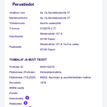
Perustiedot
Virallinen nimi
As. Oy Munkkiluodontie 37
Markkinointinimi
As. Oy Munkkiluodontie 37
Yhteisömuoto
Asunto-osakeyhtiö
Y-tunnus
0102276-2
Westendintie 107 A
Käyntiosoite
02160 Espoo
Westendintie 107 A/ Hurme Jukka
Postiosoite
02160 Espoo
TOIMIALAT JA MUUT TIEDOT
Profinder ID
6000102276
Päätoimiala (Profinder)
Kiinteistöjenhallinta
Päätoimiala (TOL2025)
68202. Asuntojen ja asuinkiinteistöjen hallinta
Perustettu
1978
WWW-osoite
Puhelin
Kasvuluokka
Riskiluokka