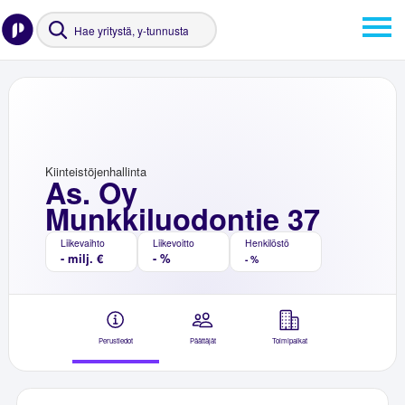
Kiinteistöjenhallinta
As. Oy
Munkkiluodontie 37
Liikevaihto
Liikevoitto
Henkilöstö
- milj. €
- %
- %
Perustiedot
Päättäjät
Toimipaikat