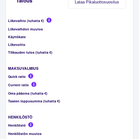
Talous
Lataa Pikaluottosuositus
Liikevaihto (tuhatta €)
Liikevaihdon muutos
Käyttökate
Liikevoitto
Tilikauden tulos (tuhatta €)
MAKSUVALMIUS
Quick ratio
Current ratio
Oma pääoma (tuhatta €)
Taseen loppusumma (tuhatta €)
HENKILÖSTÖ
Henkilöstö
Henkilöstön muutos