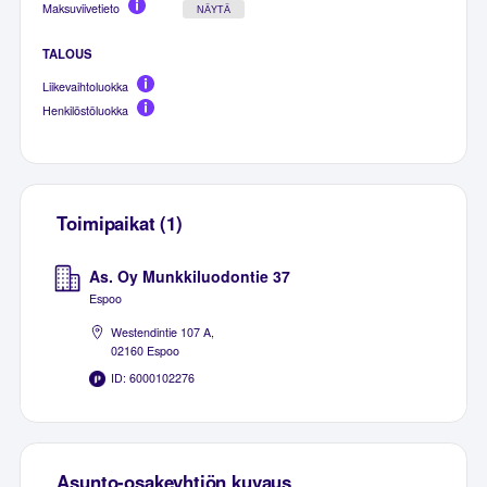
Maksuviivetieto
NÄYTÄ
TALOUS
Liikevaihtoluokka
Henkilöstöluokka
Toimipaikat (1)
As. Oy Munkkiluodontie 37
Espoo
Westendintie 107 A,
02160 Espoo
ID: 6000102276
Asunto-osakeyhtiön kuvaus