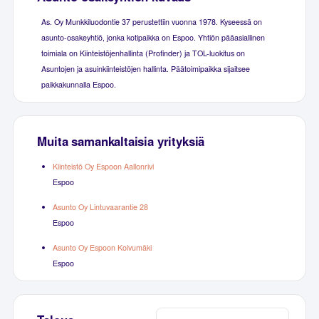
As. Oy Munkkiluodontie 37 perustettiin vuonna 1978. Kyseessä on
asunto-osakeyhtiö, jonka kotipaikka on Espoo. Yhtiön pääasiallinen
toimiala on Kiinteistöjenhallinta (Profinder) ja TOL-luokitus on
Asuntojen ja asuinkiinteistöjen hallinta. Päätoimipaikka sijaitsee
paikkakunnalla Espoo.
Muita samankaltaisia yrityksiä
Kiinteistö Oy Espoon Aallonrivi
Espoo
Asunto Oy Lintuvaarantie 28
Espoo
Asunto Oy Espoon Koivumäki
Espoo