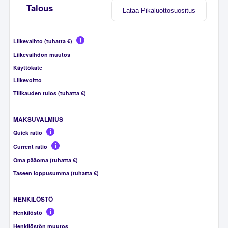
Talous
Lataa Pikaluottosuositus
Liikevaihto (tuhatta €)
Liikevaihdon muutos
Käyttökate
Liikevoitto
Tilikauden tulos (tuhatta €)
MAKSUVALMIUS
Quick ratio
Current ratio
Oma pääoma (tuhatta €)
Taseen loppusumma (tuhatta €)
HENKILÖSTÖ
Henkilöstö
Henkilöstön muutos