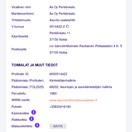
Virallinen nimi
As Oy Perkiönkatu
Markkinointinimi
As Oy Perkiönkatu
Yhteisömuoto
Asunto-osakeyhtiö
Y-tunnus
0514422-2
Perkiönkatu 11
Käyntiosoite
37150 Nokia
c/o Isännöintitoimisto Rautiainen Pirkkalaistori 4 lh. 5
Postiosoite
37100 Nokia
TOIMIALAT JA MUUT TIEDOT
Profinder ID
6000514422
Päätoimiala (Profinder)
Kiinteistöjenhallinta
Päätoimiala (TOL2025)
68202. Asuntojen ja asuinkiinteistöjen hallinta
Perustettu
1983
WWW-osoite
www.isannointitoimistorautiainen.fi
Puhelin
+35833416190
Kasvuluokka
Riskiluokka
Maksuviivetieto
NÄYTÄ