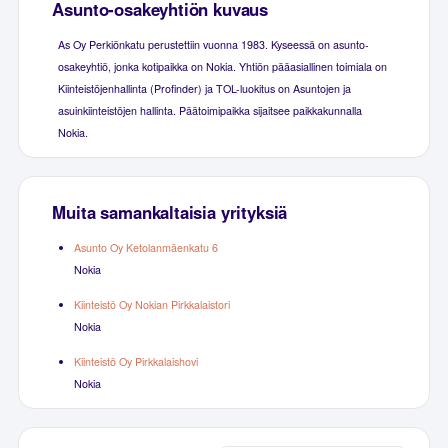
Asunto-osakeyhtiön kuvaus
As Oy Perkiönkatu perustettiin vuonna 1983. Kyseessä on asunto-
osakeyhtiö, jonka kotipaikka on Nokia. Yhtiön pääasiallinen toimiala on
Kiinteistöjenhallinta (Profinder) ja TOL-luokitus on Asuntojen ja
asuinkiinteistöjen hallinta. Päätoimipaikka sijaitsee paikkakunnalla
Nokia.
Muita samankaltaisia yrityksiä
Asunto Oy Ketolanmäenkatu 6
Nokia
Kiinteistö Oy Nokian Pirkkalaistori
Nokia
Kiinteistö Oy Pirkkalaishovi
Nokia