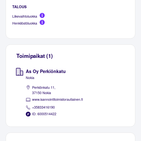
TALOUS
Liikevaihtoluokka
Henkilöstöluokka
Toimipaikat (1)
As Oy Perkiönkatu
Nokia
Perkiönkatu 11,
37150 Nokia
www.isannointitoimistorautiainen.fi
+35833416190
ID: 6000514422