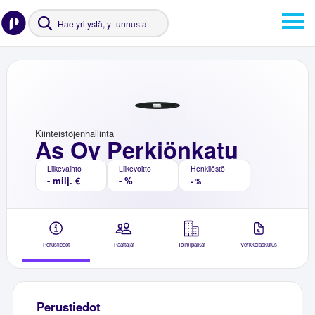
Kiinteistöjenhallinta
As Oy Perkiönkatu
Liikevaihto
Liikevoitto
Henkilöstö
- milj. €
- %
- %
Perustiedot
Päättäjät
Toimipaikat
Verkkolaskutus
Perustiedot