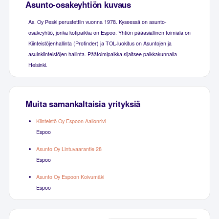
Asunto-osakeyhtiön kuvaus
As. Oy Peski perustettiin vuonna 1978. Kyseessä on asunto-
osakeyhtiö, jonka kotipaikka on Espoo. Yhtiön pääasiallinen toimiala on
Kiinteistöjenhallinta (Profinder) ja TOL-luokitus on Asuntojen ja
asuinkiinteistöjen hallinta. Päätoimipaikka sijaitsee paikkakunnalla
Helsinki.
Muita samankaltaisia yrityksiä
Kiinteistö Oy Espoon Aallonrivi
Espoo
Asunto Oy Lintuvaarantie 28
Espoo
Asunto Oy Espoon Koivumäki
Espoo