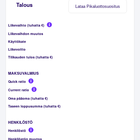
Talous
Lataa Pikaluottosuositus
Liikevaihto (tuhatta €)
Liikevaihdon muutos
Käyttökate
Liikevoitto
Tilikauden tulos (tuhatta €)
MAKSUVALMIUS
Quick ratio
Current ratio
Oma pääoma (tuhatta €)
Taseen loppusumma (tuhatta €)
HENKILÖSTÖ
Henkilöstö
Henkilöstön muutos