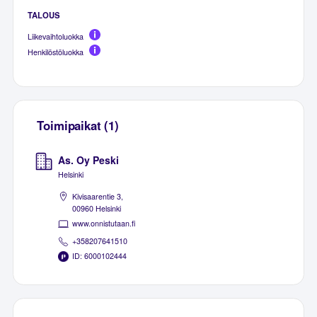
TALOUS
Liikevaihtoluokka
Henkilöstöluokka
Toimipaikat (1)
As. Oy Peski
Helsinki
Kivisaarentie 3,
00960 Helsinki
www.onnistutaan.fi
+358207641510
ID: 6000102444