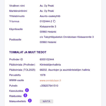
Virallinen nimi
As. Oy Peski
Markkinointinimi
As. Oy Peski
Yhteisömuoto
Asunto-osakeyhtiö
Y-tunnus
0102444-2
Kivisaarentie 3
Käyntiosoite
00960 Helsinki
c/o Taloyhtiöpalvelut-Onnistutaan Kivisaarentie 3
Postiosoite
00960 Helsinki
TOIMIALAT JA MUUT TIEDOT
Profinder ID
6000102444
Päätoimiala (Profinder)
Kiinteistöjenhallinta
Päätoimiala (TOL2025)
68202. Asuntojen ja asuinkiinteistöjen hallinta
Perustettu
1978
WWW-osoite
www.onnistutaan.fi
Puhelin
+358207641510
Kasvuluokka
Riskiluokka
Maksuviivetieto
NÄYTÄ