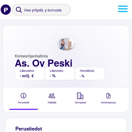
Kiinteistöjenhallinta
As. Oy Peski
Liikevaihto
Liikevoitto
Henkilöstö
- milj. €
- %
- %
Perustiedot
Päättäjät
Toimipaikat
Verkkolaskutus
Perustiedot