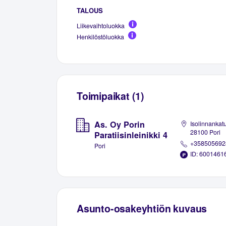
TALOUS
Liikevaihtoluokka
Henkilöstöluokka
Toimipaikat (1)
As. Oy Porin
Isolinnankatu
28100 Pori
Paratiisinleinikki 4
+358505692
Pori
ID: 6001461
Asunto-osakeyhtiön kuvaus