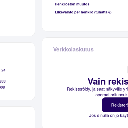
Henkilöstön muutos
Liikevaihto per henkilö (tuhatta €)
Verkkolaskutus
 24,
Vain rekis
833
608
Rekisteröidy, ja saat näkyville y
operaattoritunnuk
Rekister
Jos sinulla on jo käy