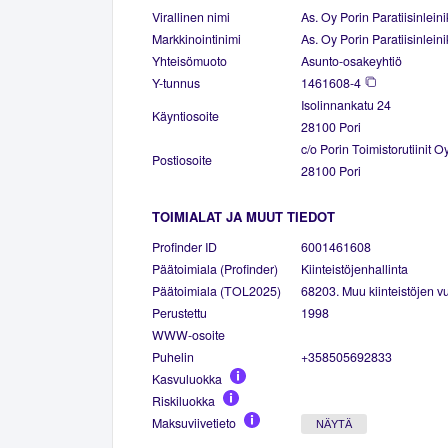
Virallinen nimi
As. Oy Porin Paratiisinleini
Markkinointinimi
As. Oy Porin Paratiisinleini
Yhteisömuoto
Asunto-osakeyhtiö
Y-tunnus
1461608-4
Isolinnankatu 24
Käyntiosoite
28100 Pori
c/o Porin Toimistorutiinit 
Postiosoite
28100 Pori
TOIMIALAT JA MUUT TIEDOT
Profinder ID
6001461608
Päätoimiala (Profinder)
Kiinteistöjenhallinta
Päätoimiala (TOL2025)
68203. Muu kiinteistöjen vu
Perustettu
1998
WWW-osoite
Puhelin
+358505692833
Kasvuluokka
Riskiluokka
Maksuviivetieto
NÄYTÄ