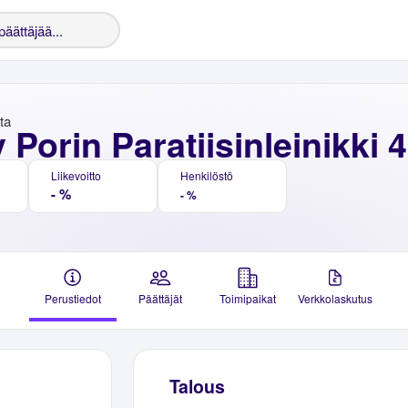
nta
 Porin Paratiisinleinikki 4
Liikevoitto
Henkilöstö
- %
- %
Perustiedot
Päättäjät
Toimipaikat
Verkkolaskutus
Talous