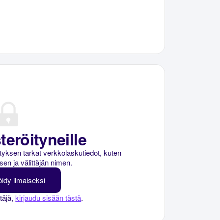
teröityneille
rityksen tarkat verkkolaskutiedot, kuten
sen ja välittäjän nimen.
öidy ilmaiseksi
ttäjä,
kirjaudu sisään tästä
.