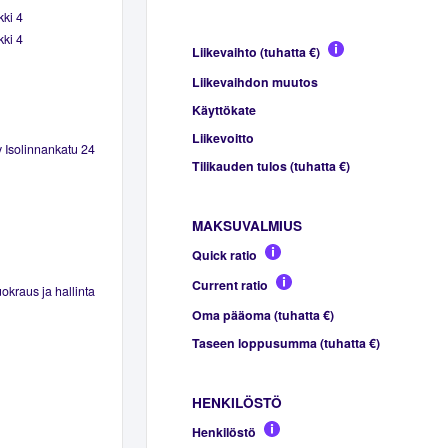
kki 4
kki 4
Liikevaihto (tuhatta €)
Liikevaihdon muutos
Käyttökate
Liikevoitto
Oy Isolinnankatu 24
Tilikauden tulos (tuhatta €)
MAKSUVALMIUS
Quick ratio
Current ratio
okraus ja hallinta
Oma pääoma (tuhatta €)
Taseen loppusumma (tuhatta €)
HENKILÖSTÖ
Henkilöstö