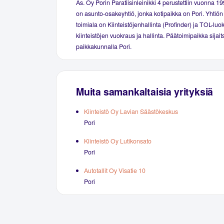
As. Oy Porin Paratiisinleinikki 4 perustettiin vuonna 
on asunto-osakeyhtiö, jonka kotipaikka on Pori. Yhtiön
toimiala on Kiinteistöjenhallinta (Profinder) ja TOL-lu
kiinteistöjen vuokraus ja hallinta. Päätoimipaikka sijai
paikkakunnalla Pori.
Muita samankaltaisia yrityksiä
Kiinteistö Oy Lavian Säästökeskus
Pori
Kiinteistö Oy Lutikonsato
Pori
Autotallit Oy Visatie 10
Pori