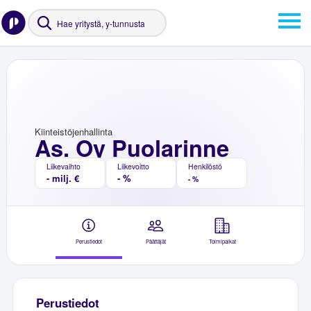
Kiinteistöjenhallinta
As. Oy Puolarinne
Liikevaihto
Liikevoitto
Henkilöstö
- milj. €
- %
- %
Perustiedot
Päättäjät
Toimipaikat
Perustiedot