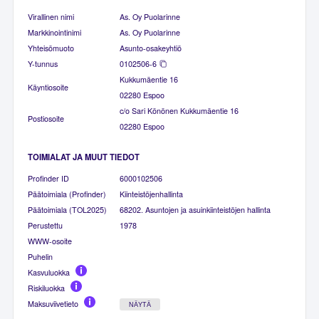
Virallinen nimi
As. Oy Puolarinne
Markkinointinimi
As. Oy Puolarinne
Yhteisömuoto
Asunto-osakeyhtiö
Y-tunnus
0102506-6
Kukkumäentie 16
Käyntiosoite
02280 Espoo
c/o Sari Könönen Kukkumäentie 16
Postiosoite
02280 Espoo
TOIMIALAT JA MUUT TIEDOT
Profinder ID
6000102506
Päätoimiala (Profinder)
Kiinteistöjenhallinta
Päätoimiala (TOL2025)
68202. Asuntojen ja asuinkiinteistöjen hallinta
Perustettu
1978
WWW-osoite
Puhelin
Kasvuluokka
Riskiluokka
Maksuviivetieto
NÄYTÄ