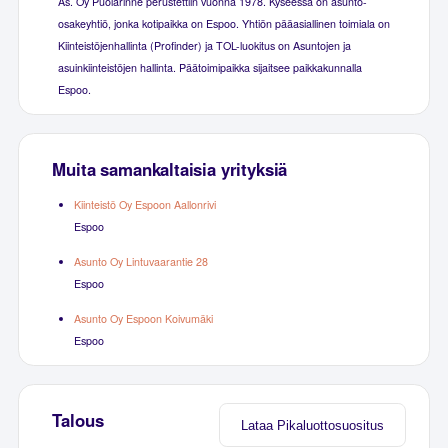
As. Oy Puolarinne perustettiin vuonna 1978. Kyseessä on asunto-
osakeyhtiö, jonka kotipaikka on Espoo. Yhtiön pääasiallinen toimiala on
Kiinteistöjenhallinta (Profinder) ja TOL-luokitus on Asuntojen ja
asuinkiinteistöjen hallinta. Päätoimipaikka sijaitsee paikkakunnalla
Espoo.
Muita samankaltaisia yrityksiä
Kiinteistö Oy Espoon Aallonrivi
Espoo
Asunto Oy Lintuvaarantie 28
Espoo
Asunto Oy Espoon Koivumäki
Espoo
Talous
Lataa Pikaluottosuositus