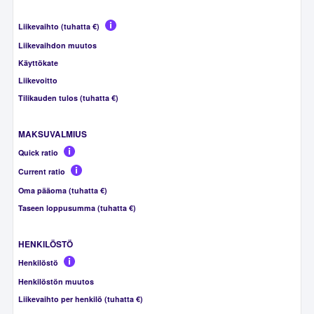
Liikevaihto (tuhatta €)
Liikevaihdon muutos
Käyttökate
Liikevoitto
Tilikauden tulos (tuhatta €)
MAKSUVALMIUS
Quick ratio
Current ratio
Oma pääoma (tuhatta €)
Taseen loppusumma (tuhatta €)
HENKILÖSTÖ
Henkilöstö
Henkilöstön muutos
Liikevaihto per henkilö (tuhatta €)