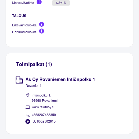
Maksuviivetieto
NÄYTÄ
TALOUS
Liikevaihtoluokka
Henkilöstöluokka
Toimipaikat (1)
As Oy Rovaniemen Intiönpolku 1
Rovaniemi
Intiönpolku 1,
96960 Rovaniemi
www.talotilioy.fi
+358207488359
ID: 6002502615