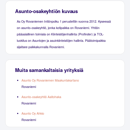
Asunto-osakeyhtiön kuvaus
As Oy Rovaniemen Intiönpolku 1 perustettiin vuonna 2012. Kyseessä
on asunto-osakeyhtiö, jonka kotipaikka on Rovaniemi. Yhtiön
pääasiallinen toimiala on Kiinteistöjenhallinta (Profinder) ja TOL-
luokitus on Asuntojen ja asuinkiinteistöjen hallinta. Päätoimipaikka
sijaitsee paikkakunnalla Rovaniemi.
Muita samankaltaisia yrityksiä
Asunto Oy Rovaniemen Maakuntakartano
Rovaniemi
Asunto-osakeyhtiö Aaltohaka
Rovaniemi
Asunto Oy Ahkio
Rovaniemi