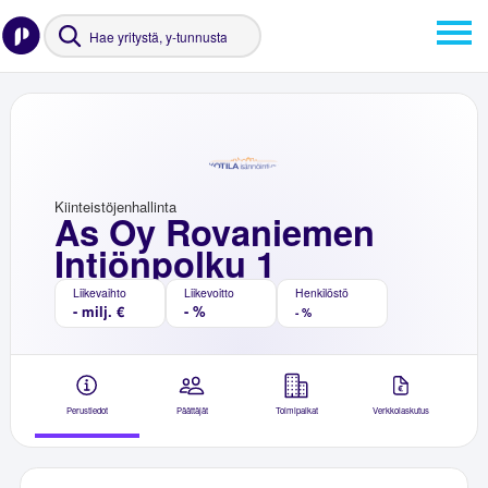
Kiinteistöjenhallinta
As Oy Rovaniemen
Intiönpolku 1
Liikevaihto
Liikevoitto
Henkilöstö
- milj. €
- %
- %
Perustiedot
Päättäjät
Toimipaikat
Verkkolaskutus