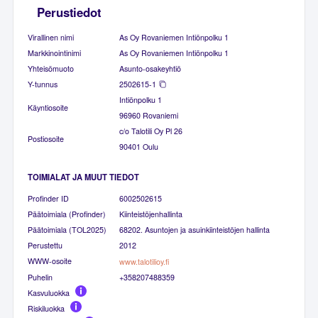
Perustiedot
Virallinen nimi
As Oy Rovaniemen Intiönpolku 1
Markkinointinimi
As Oy Rovaniemen Intiönpolku 1
Yhteisömuoto
Asunto-osakeyhtiö
Y-tunnus
2502615-1
Intiönpolku 1
Käyntiosoite
96960 Rovaniemi
c/o Talotili Oy Pl 26
Postiosoite
90401 Oulu
TOIMIALAT JA MUUT TIEDOT
Profinder ID
6002502615
Päätoimiala (Profinder)
Kiinteistöjenhallinta
Päätoimiala (TOL2025)
68202. Asuntojen ja asuinkiinteistöjen hallinta
Perustettu
2012
WWW-osoite
www.talotilioy.fi
Puhelin
+358207488359
Kasvuluokka
Riskiluokka