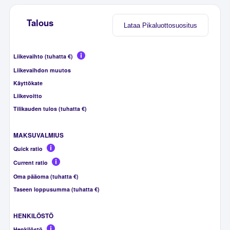
Talous
Lataa Pikaluottosuositus
Liikevaihto (tuhatta €)
Liikevaihdon muutos
Käyttökate
Liikevoitto
Tilikauden tulos (tuhatta €)
MAKSUVALMIUS
Quick ratio
Current ratio
Oma pääoma (tuhatta €)
Taseen loppusumma (tuhatta €)
HENKILÖSTÖ
Henkilöstö