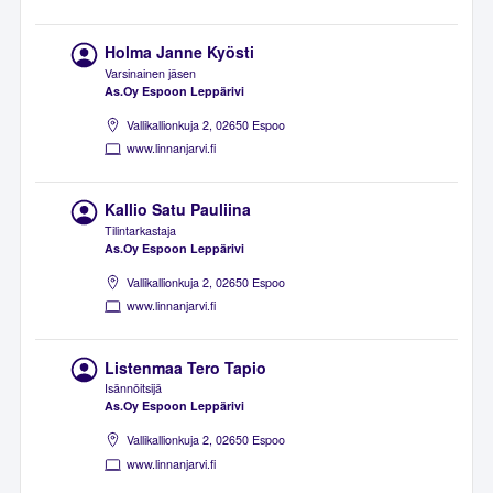
Holma Janne Kyösti
Varsinainen jäsen
As.Oy Espoon Leppärivi
Vallikallionkuja 2, 02650 Espoo
www.linnanjarvi.fi
Kallio Satu Pauliina
Tilintarkastaja
As.Oy Espoon Leppärivi
Vallikallionkuja 2, 02650 Espoo
www.linnanjarvi.fi
Listenmaa Tero Tapio
Isännöitsijä
As.Oy Espoon Leppärivi
Vallikallionkuja 2, 02650 Espoo
www.linnanjarvi.fi