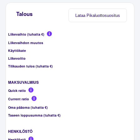
Talous
Lataa Pikaluottosuositus
Liikevaihto (tuhatta €)
Liikevaihdon muutos
Käyttökate
Liikevoitto
Tilikauden tulos (tuhatta €)
MAKSUVALMIUS
Quick ratio
Current ratio
Oma pääoma (tuhatta €)
Taseen loppusumma (tuhatta €)
HENKILÖSTÖ
Henkilöstö