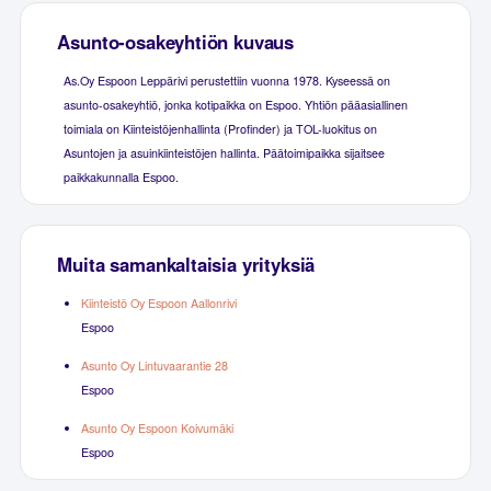
Asunto-osakeyhtiön kuvaus
As.Oy Espoon Leppärivi perustettiin vuonna 1978. Kyseessä on
asunto-osakeyhtiö, jonka kotipaikka on Espoo. Yhtiön pääasiallinen
toimiala on Kiinteistöjenhallinta (Profinder) ja TOL-luokitus on
Asuntojen ja asuinkiinteistöjen hallinta. Päätoimipaikka sijaitsee
paikkakunnalla Espoo.
Muita samankaltaisia yrityksiä
Kiinteistö Oy Espoon Aallonrivi
Espoo
Asunto Oy Lintuvaarantie 28
Espoo
Asunto Oy Espoon Koivumäki
Espoo