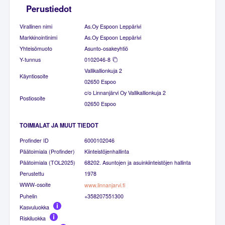
Perustiedot
Virallinen nimi
As.Oy Espoon Leppärivi
Markkinointinimi
As.Oy Espoon Leppärivi
Yhteisömuoto
Asunto-osakeyhtiö
Y-tunnus
0102046-8
Vallikallionkuja 2
Käyntiosoite
02650 Espoo
c/o Linnanjärvi Oy Vallikallionkuja 2
Postiosoite
02650 Espoo
TOIMIALAT JA MUUT TIEDOT
Profinder ID
6000102046
Päätoimiala (Profinder)
Kiinteistöjenhallinta
Päätoimiala (TOL2025)
68202. Asuntojen ja asuinkiinteistöjen hallinta
Perustettu
1978
WWW-osoite
www.linnanjarvi.fi
Puhelin
+358207551300
Kasvuluokka
Riskiluokka