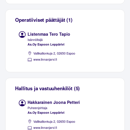
Operatiiviset päättäjät (1)
Listenmaa Tero Tapio
Isännöitsijä
As.Oy Espoon Leppärivi
Vallikallionkuja 2, 02650 Espoo
www.linnanjarvi.fi
Hallitus ja vastuuhenkilöt (5)
Hakkarainen Joona Petteri
Puheenjohtaja
As.Oy Espoon Leppärivi
Vallikallionkuja 2, 02650 Espoo
www.linnanjarvi.fi