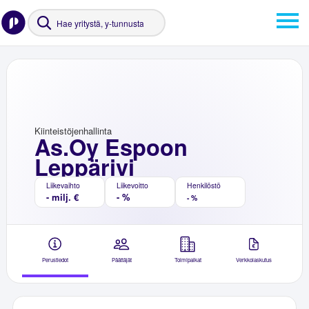
Kiinteistöjenhallinta
As.Oy Espoon
Leppärivi
Liikevaihto
Liikevoitto
Henkilöstö
- milj. €
- %
- %
Perustiedot
Päättäjät
Toimipaikat
Verkkolaskutus