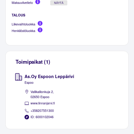
Maksuviivetieto
NÄYTÄ
TALOUS
Liikevaihtoluokka
Henkilöstöluokka
Toimipaikat (1)
As.Oy Espoon Leppärivi
Espoo
Vallikallionkuja 2,
02650 Espoo
www.linnanjarvi.fi
+358207551300
ID: 6000102046