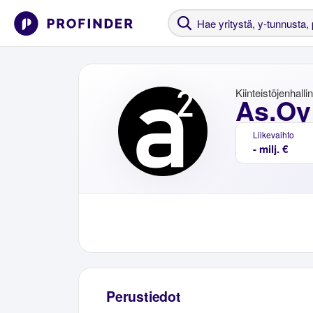
Kiinteistöjenhalli
As.Oy
Liikevaihto
- milj. €
Perustiedot