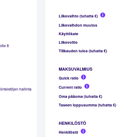
Liikevaihto (tuhatta €)
Liikevaihdon muutos
Käyttökate
Liikevoitto
otie 8
Tilikauden tulos (tuhatta €)
MAKSUVALMIUS
Quick ratio
Current ratio
inteistöjen hallinta
Oma pääoma (tuhatta €)
Taseen loppusumma (tuhatta €)
HENKILÖSTÖ
Henkilöstö