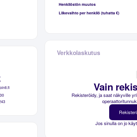
Henkilöstön muutos
Liikevaihto per henkilö (tuhatta €)
Verkkolaskutus
,
o
Vain rekis
nti.fi
Rekisteröidy, ja saat näkyville y
00
operaattoritunnuk
243
Rekister
Jos sinulla on jo käy