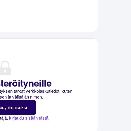
teröityneille
rityksen tarkat verkkolaskutiedot, kuten
sen ja välittäjän nimen.
öidy ilmaiseksi
ttäjä,
kirjaudu sisään tästä
.