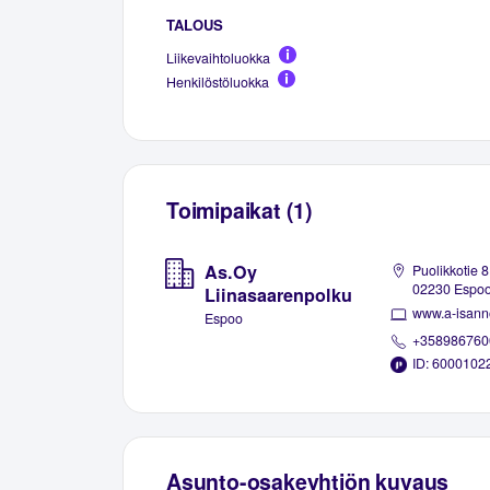
TALOUS
Liikevaihtoluokka
Henkilöstöluokka
Toimipaikat (1)
As.Oy
Puolikkotie 8
02230 Espo
Liinasaarenpolku
www.a-isannoi
Espoo
+358986760
ID: 6000102
Asunto-osakeyhtiön kuvaus