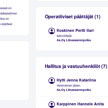
seessä on
pääasiallinen
Operatiiviset päättäjät (1)
kitus on
 sijaitsee
Koskinen Pertti Ilari
Isännöitsijä
As.Oy Liinasaarenpolku
Hallitus ja vastuuhenkilöt (7)
Hytti Jenna Katariina
Varsinainen jäsen
As.Oy Liinasaarenpolku
Karppinen Hannele Anita