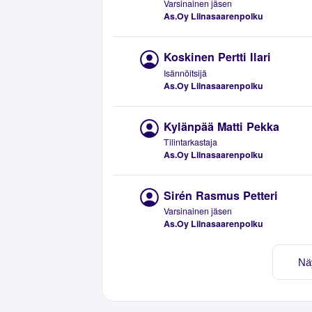
Varsinainen jäsen
As.Oy Liinasaarenpolku
Koskinen Pertti Ilari
Isännöitsijä
As.Oy Liinasaarenpolku
Kylänpää Matti Pekka
Tilintarkastaja
As.Oy Liinasaarenpolku
Sirén Rasmus Petteri
Varsinainen jäsen
As.Oy Liinasaarenpolku
Nä