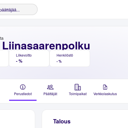
nta
 Liinasaarenpolku
Liikevoitto
Henkilöstö
- %
- %
Perustiedot
Päättäjät
Toimipaikat
Verkkolaskutus
Talous