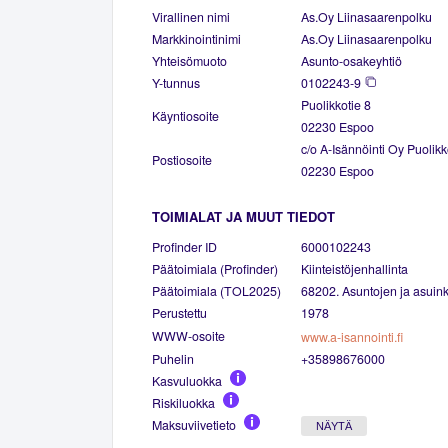
Virallinen nimi
As.Oy Liinasaarenpolku
Markkinointinimi
As.Oy Liinasaarenpolku
Yhteisömuoto
Asunto-osakeyhtiö
Y-tunnus
0102243-9
Puolikkotie 8
Käyntiosoite
02230 Espoo
c/o A-Isännöinti Oy Puolikk
Postiosoite
02230 Espoo
TOIMIALAT JA MUUT TIEDOT
Profinder ID
6000102243
Päätoimiala (Profinder)
Kiinteistöjenhallinta
Päätoimiala (TOL2025)
68202. Asuntojen ja asuinki
Perustettu
1978
WWW-osoite
www.a-isannointi.fi
Puhelin
+35898676000
Kasvuluokka
Riskiluokka
Maksuviivetieto
NÄYTÄ