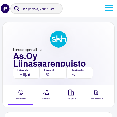
Kiinteistöjenhallinta
As.Oy
Liinasaarenpuisto
Liikevaihto
Liikevoitto
Henkilöstö
- milj. €
- %
- %
Perustiedot
Päättäjät
Toimipaikat
Verkkolaskutus