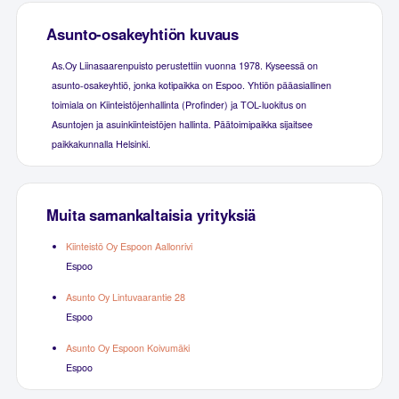
Asunto-osakeyhtiön kuvaus
As.Oy Liinasaarenpuisto perustettiin vuonna 1978. Kyseessä on
asunto-osakeyhtiö, jonka kotipaikka on Espoo. Yhtiön pääasiallinen
toimiala on Kiinteistöjenhallinta (Profinder) ja TOL-luokitus on
Asuntojen ja asuinkiinteistöjen hallinta. Päätoimipaikka sijaitsee
paikkakunnalla Helsinki.
Muita samankaltaisia yrityksiä
Kiinteistö Oy Espoon Aallonrivi
Espoo
Asunto Oy Lintuvaarantie 28
Espoo
Asunto Oy Espoon Koivumäki
Espoo