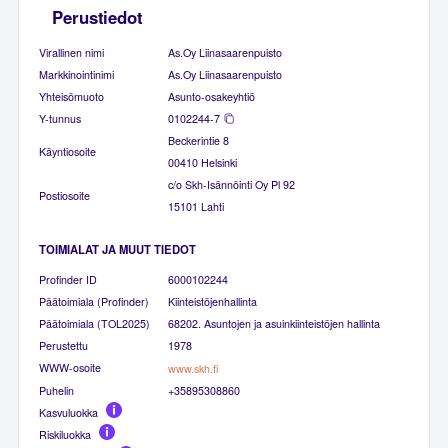
Perustiedot
Virallinen nimi
As.Oy Liinasaarenpuisto
Markkinointinimi
As.Oy Liinasaarenpuisto
Yhteisömuoto
Asunto-osakeyhtiö
Y-tunnus
0102244-7
Beckerintie 8
Käyntiosoite
00410 Helsinki
c/o Skh-Isännöinti Oy Pl 92
Postiosoite
15101 Lahti
TOIMIALAT JA MUUT TIEDOT
Profinder ID
6000102244
Päätoimiala (Profinder)
Kiinteistöjenhallinta
Päätoimiala (TOL2025)
68202. Asuntojen ja asuinkiinteistöjen hallinta
Perustettu
1978
WWW-osoite
www.skh.fi
Puhelin
+35895308860
Kasvuluokka
Riskiluokka