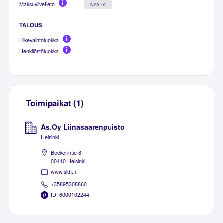
Maksuviivetieto
NÄYTÄ
TALOUS
Liikevaihtoluokka
Henkilöstöluokka
Toimipaikat (1)
As.Oy Liinasaarenpuisto
Helsinki
Beckerintie 8,
00410 Helsinki
www.skh.fi
+35895308860
ID: 6000102244