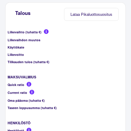
Talous
Lataa Pikaluottosuositus
Liikevaihto (tuhatta €)
Liikevaihdon muutos
Käyttökate
Liikevoitto
Tilikauden tulos (tuhatta €)
MAKSUVALMIUS
Quick ratio
Current ratio
Oma pääoma (tuhatta €)
Taseen loppusumma (tuhatta €)
HENKILÖSTÖ
Henkilöstö