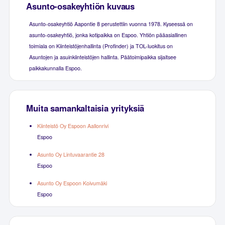
Asunto-osakeyhtiön kuvaus
Asunto-osakeyhtiö Aapontie 8 perustettiin vuonna 1978. Kyseessä on
asunto-osakeyhtiö, jonka kotipaikka on Espoo. Yhtiön pääasiallinen
toimiala on Kiinteistöjenhallinta (Profinder) ja TOL-luokitus on
Asuntojen ja asuinkiinteistöjen hallinta. Päätoimipaikka sijaitsee
paikkakunnalla Espoo.
Muita samankaltaisia yrityksiä
Kiinteistö Oy Espoon Aallonrivi
Espoo
Asunto Oy Lintuvaarantie 28
Espoo
Asunto Oy Espoon Koivumäki
Espoo