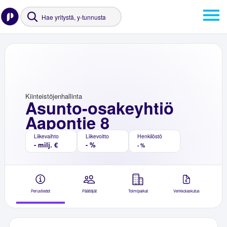
Kiinteistöjenhallinta
Asunto-osakeyhtiö
Aapontie 8
Liikevaihto
Liikevoitto
Henkilöstö
- milj. €
- %
- %
Perustiedot
Päättäjät
Toimipaikat
Verkkolaskutus