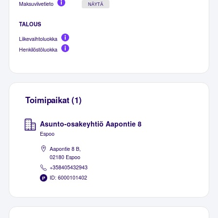
Maksuviivetieto
NÄYTÄ
TALOUS
Liikevaihtoluokka
Henkilöstöluokka
Toimipaikat (1)
Asunto-osakeyhtiö Aapontie 8
Espoo
Aapontie 8 B,
02180 Espoo
+358405432943
ID: 6000101402