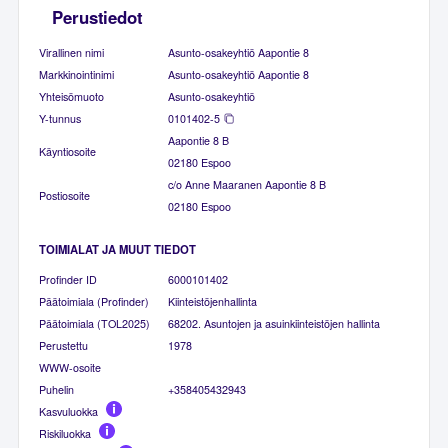
Perustiedot
Virallinen nimi
Asunto-osakeyhtiö Aapontie 8
Markkinointinimi
Asunto-osakeyhtiö Aapontie 8
Yhteisömuoto
Asunto-osakeyhtiö
Y-tunnus
0101402-5
Aapontie 8 B
Käyntiosoite
02180 Espoo
c/o Anne Maaranen Aapontie 8 B
Postiosoite
02180 Espoo
TOIMIALAT JA MUUT TIEDOT
Profinder ID
6000101402
Päätoimiala (Profinder)
Kiinteistöjenhallinta
Päätoimiala (TOL2025)
68202. Asuntojen ja asuinkiinteistöjen hallinta
Perustettu
1978
WWW-osoite
Puhelin
+358405432943
Kasvuluokka
Riskiluokka