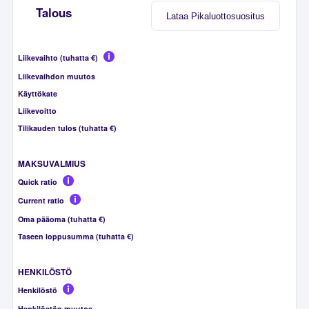
Talous
Lataa Pikaluottosuositus
Liikevaihto (tuhatta €)
Liikevaihdon muutos
Käyttökate
Liikevoitto
Tilikauden tulos (tuhatta €)
MAKSUVALMIUS
Quick ratio
Current ratio
Oma pääoma (tuhatta €)
Taseen loppusumma (tuhatta €)
HENKILÖSTÖ
Henkilöstö
Henkilöstön muutos