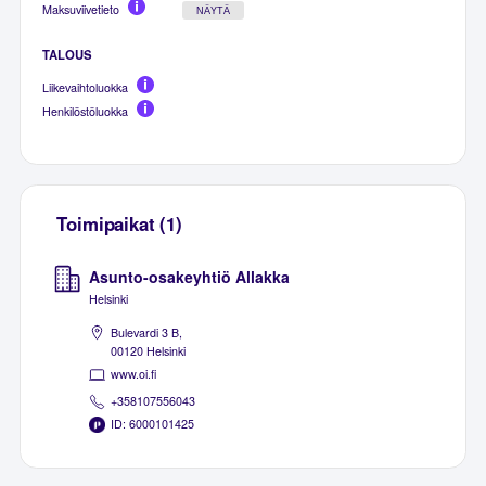
Maksuviivetieto
NÄYTÄ
TALOUS
Liikevaihtoluokka
Henkilöstöluokka
Toimipaikat (1)
Asunto-osakeyhtiö Allakka
Helsinki
Bulevardi 3 B,
00120 Helsinki
www.oi.fi
+358107556043
ID: 6000101425