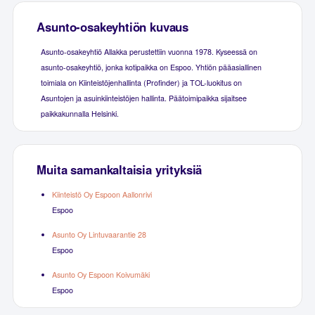
Asunto-osakeyhtiön kuvaus
Asunto-osakeyhtiö Allakka perustettiin vuonna 1978. Kyseessä on
asunto-osakeyhtiö, jonka kotipaikka on Espoo. Yhtiön pääasiallinen
toimiala on Kiinteistöjenhallinta (Profinder) ja TOL-luokitus on
Asuntojen ja asuinkiinteistöjen hallinta. Päätoimipaikka sijaitsee
paikkakunnalla Helsinki.
Muita samankaltaisia yrityksiä
Kiinteistö Oy Espoon Aallonrivi
Espoo
Asunto Oy Lintuvaarantie 28
Espoo
Asunto Oy Espoon Koivumäki
Espoo