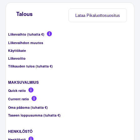
Talous
Lataa Pikaluottosuositus
Liikevaihto (tuhatta €)
Liikevaihdon muutos
Käyttökate
Liikevoitto
Tilikauden tulos (tuhatta €)
MAKSUVALMIUS
Quick ratio
Current ratio
Oma pääoma (tuhatta €)
Taseen loppusumma (tuhatta €)
HENKILÖSTÖ
Henkilöstö