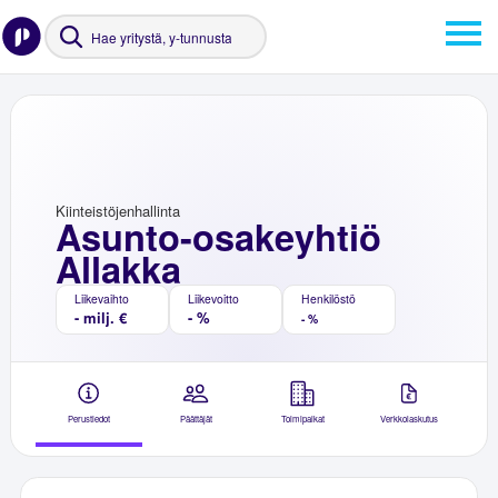
Kiinteistöjenhallinta
Asunto-osakeyhtiö
Allakka
Liikevaihto
Liikevoitto
Henkilöstö
- milj. €
- %
- %
Perustiedot
Päättäjät
Toimipaikat
Verkkolaskutus