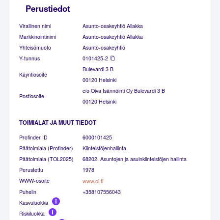
Perustiedot
Virallinen nimi
Asunto-osakeyhtiö Allakka
Markkinointinimi
Asunto-osakeyhtiö Allakka
Yhteisömuoto
Asunto-osakeyhtiö
Y-tunnus
0101425-2
Bulevardi 3 B
Käyntiosoite
00120 Helsinki
c/o Oiva Isännöinti Oy Bulevardi 3 B
Postiosoite
00120 Helsinki
TOIMIALAT JA MUUT TIEDOT
Profinder ID
6000101425
Päätoimiala (Profinder)
Kiinteistöjenhallinta
Päätoimiala (TOL2025)
68202. Asuntojen ja asuinkiinteistöjen hallinta
Perustettu
1978
WWW-osoite
www.oi.fi
Puhelin
+358107556043
Kasvuluokka
Riskiluokka