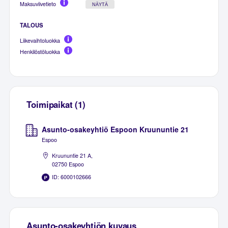
Maksuviivetieto
NÄYTÄ
TALOUS
Liikevaihtoluokka
Henkilöstöluokka
Toimipaikat (1)
Asunto-osakeyhtiö Espoon Kruununtie 21
Espoo
Kruununtie 21 A,
02750 Espoo
ID: 6000102666
Asunto-osakeyhtiön kuvaus