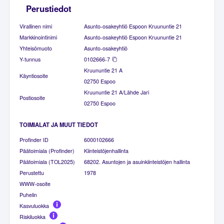
Perustiedot
Virallinen nimi
Asunto-osakeyhtiö Espoon Kruununtie 21
Markkinointinimi
Asunto-osakeyhtiö Espoon Kruununtie 21
Yhteisömuoto
Asunto-osakeyhtiö
Y-tunnus
0102666-7
Kruununtie 21 A
Käyntiosoite
02750 Espoo
Kruununtie 21 A/Lähde Jari
Postiosoite
02750 Espoo
TOIMIALAT JA MUUT TIEDOT
Profinder ID
6000102666
Päätoimiala (Profinder)
Kiinteistöjenhallinta
Päätoimiala (TOL2025)
68202. Asuntojen ja asuinkiinteistöjen hallinta
Perustettu
1978
WWW-osoite
Puhelin
Kasvuluokka
Riskiluokka