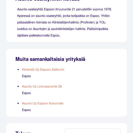
Asunto-osakeyhtiö Espoon Kruununtie 21 perustettiin vuonna 1978.
Kyseessä on asunto-osakeyhtiö, jonka kotipaikka on Espoo. Yhtiön
pääasiallinen toimiala on Kiinteistöjenhallinta (Profinder) ja TOL-
luokitus on Asuntojen ja asuinkiinteistöjen hallinta. Päätoimipaikka
sijaitsee paikkakunnalla Espoo.
Muita samankaltaisia yrityksiä
Kiinteistö Oy Espoon Aallonrivi
Espoo
Asunto Oy Lintuvaarantie 28
Espoo
Asunto Oy Espoon Koivumäki
Espoo