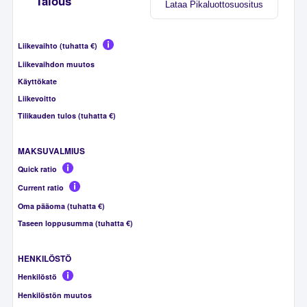
Talous
Lataa Pikaluottosuositus
Liikevaihto (tuhatta €)
Liikevaihdon muutos
Käyttökate
Liikevoitto
Tilikauden tulos (tuhatta €)
MAKSUVALMIUS
Quick ratio
Current ratio
Oma pääoma (tuhatta €)
Taseen loppusumma (tuhatta €)
HENKILÖSTÖ
Henkilöstö
Henkilöstön muutos