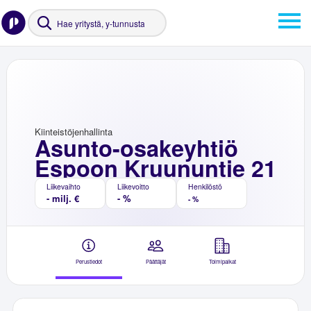
Kiinteistöjenhallinta
Asunto-osakeyhtiö
Espoon Kruununtie 21
Liikevaihto
Liikevoitto
Henkilöstö
- milj. €
- %
- %
Perustiedot
Päättäjät
Toimipaikat