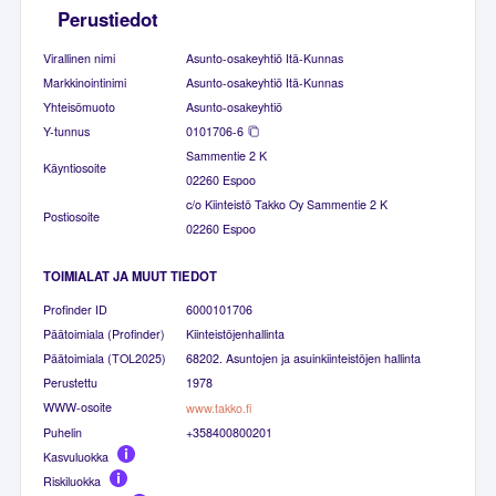
Perustiedot
Virallinen nimi
Asunto-osakeyhtiö Itä-Kunnas
Markkinointinimi
Asunto-osakeyhtiö Itä-Kunnas
Yhteisömuoto
Asunto-osakeyhtiö
Y-tunnus
0101706-6
Sammentie 2 K
Käyntiosoite
02260 Espoo
c/o Kiinteistö Takko Oy Sammentie 2 K
Postiosoite
02260 Espoo
TOIMIALAT JA MUUT TIEDOT
Profinder ID
6000101706
Päätoimiala (Profinder)
Kiinteistöjenhallinta
Päätoimiala (TOL2025)
68202. Asuntojen ja asuinkiinteistöjen hallinta
Perustettu
1978
WWW-osoite
www.takko.fi
Puhelin
+358400800201
Kasvuluokka
Riskiluokka