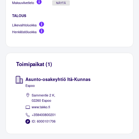
Maksuviivetieto
NÄYTÄ
TALOUS
Liikevaihtoluokka
Henkilöstöluokka
Toimipaikat (1)
Asunto-osakeyhtiö Itä-Kunnas
Espoo
Sammentie 2 K,
02260 Espoo
www.takko.fi
+358400800201
ID: 6000101706