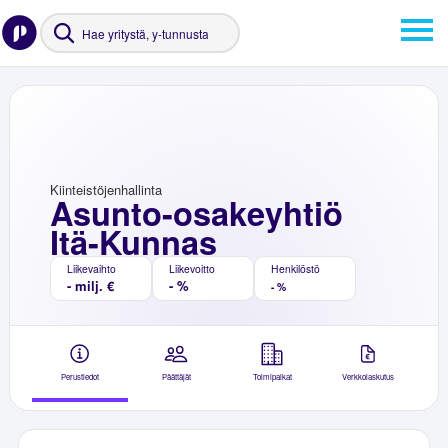
Kiinteistöjenhallinta
Asunto-osakeyhtiö
Itä-Kunnas
Liikevaihto
Liikevoitto
Henkilöstö
- milj. €
- %
- %
Perustiedot
Päättäjät
Toimipaikat
Verkkolaskutus