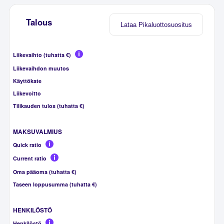
Talous
Lataa Pikaluottosuositus
Liikevaihto (tuhatta €)
Liikevaihdon muutos
Käyttökate
Liikevoitto
Tilikauden tulos (tuhatta €)
MAKSUVALMIUS
Quick ratio
Current ratio
Oma pääoma (tuhatta €)
Taseen loppusumma (tuhatta €)
HENKILÖSTÖ
Henkilöstö