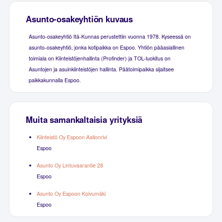
Asunto-osakeyhtiön kuvaus
Asunto-osakeyhtiö Itä-Kunnas perustettiin vuonna 1978. Kyseessä on
asunto-osakeyhtiö, jonka kotipaikka on Espoo. Yhtiön pääasiallinen
toimiala on Kiinteistöjenhallinta (Profinder) ja TOL-luokitus on
Asuntojen ja asuinkiinteistöjen hallinta. Päätoimipaikka sijaitsee
paikkakunnalla Espoo.
Muita samankaltaisia yrityksiä
Kiinteistö Oy Espoon Aallonrivi
Espoo
Asunto Oy Lintuvaarantie 28
Espoo
Asunto Oy Espoon Koivumäki
Espoo