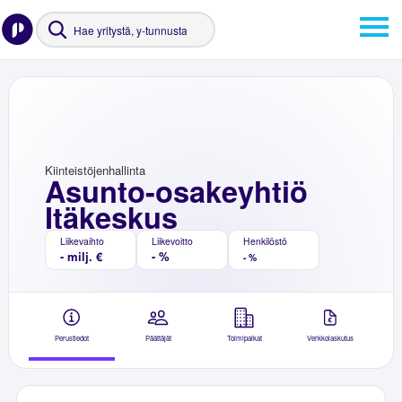
Kiinteistöjenhallinta
Asunto-osakeyhtiö
Itäkeskus
Liikevaihto
Liikevoitto
Henkilöstö
- milj. €
- %
- %
Perustiedot
Päättäjät
Toimipaikat
Verkkolaskutus