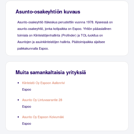
Asunto-osakeyhtiön kuvaus
Asunto-osakeyhtiö Itäkeskus perustettiin vuonna 1978. Kyseessä on
asunto-osakeyhtiö, jonka kotipaikka on Espoo. Yhtiön pääasiallinen
toimiala on Kiinteistöjenhallinta (Profinder) ja TOL-luokitus on
Asuntojen ja asuinkiinteistöjen hallinta. Päätoimipaikka sijaitsee
paikkakunnalla Espoo.
Muita samankaltaisia yrityksiä
Kiinteistö Oy Espoon Aallonrivi
Espoo
Asunto Oy Lintuvaarantie 28
Espoo
Asunto Oy Espoon Koivumäki
Espoo