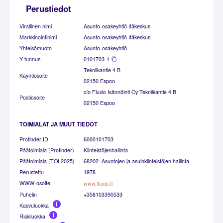
Perustiedot
Virallinen nimi
Asunto-osakeyhtiö Itäkeskus
Markkinointinimi
Asunto-osakeyhtiö Itäkeskus
Yhteisömuoto
Asunto-osakeyhtiö
Y-tunnus
0101703-1
Tekniikantie 4 B
Käyntiosoite
02150 Espoo
c/o Fluxio Isännöinti Oy Tekniikantie 4 B
Postiosoite
02150 Espoo
TOIMIALAT JA MUUT TIEDOT
Profinder ID
6000101703
Päätoimiala (Profinder)
Kiinteistöjenhallinta
Päätoimiala (TOL2025)
68202. Asuntojen ja asuinkiinteistöjen hallinta
Perustettu
1978
WWW-osoite
www.fluxio.fi
Puhelin
+358103390533
Kasvuluokka
Riskiluokka