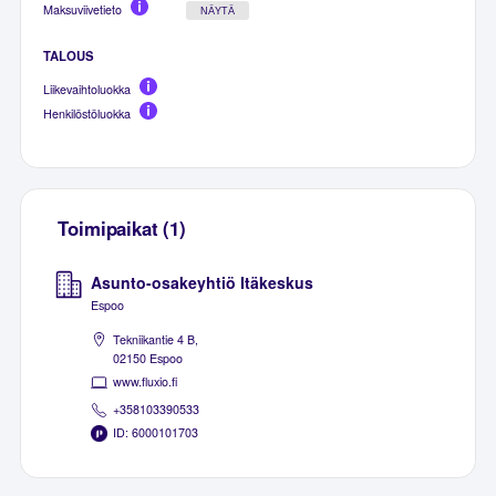
Maksuviivetieto
NÄYTÄ
TALOUS
Liikevaihtoluokka
Henkilöstöluokka
Toimipaikat (1)
Asunto-osakeyhtiö Itäkeskus
Espoo
Tekniikantie 4 B,
02150 Espoo
www.fluxio.fi
+358103390533
ID: 6000101703