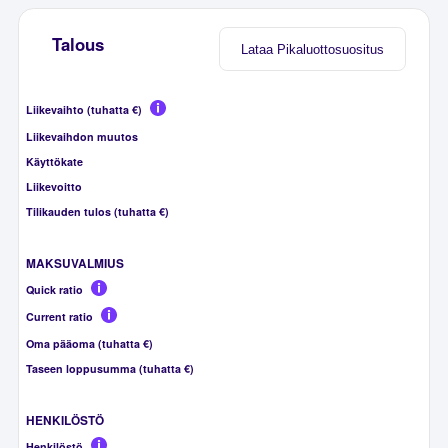
Talous
Lataa Pikaluottosuositus
Liikevaihto (tuhatta €)
Liikevaihdon muutos
Käyttökate
Liikevoitto
Tilikauden tulos (tuhatta €)
MAKSUVALMIUS
Quick ratio
Current ratio
Oma pääoma (tuhatta €)
Taseen loppusumma (tuhatta €)
HENKILÖSTÖ
Henkilöstö