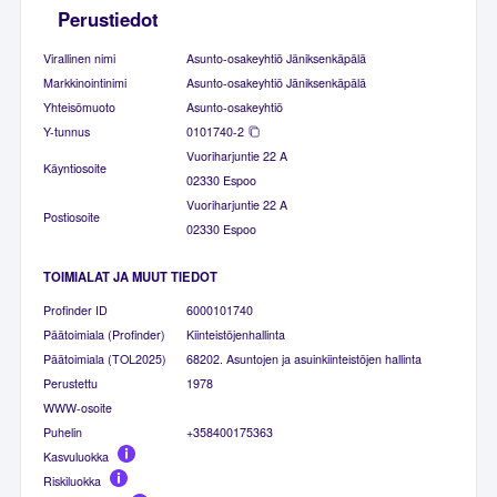
Perustiedot
Virallinen nimi
Asunto-osakeyhtiö Jäniksenkäpälä
Markkinointinimi
Asunto-osakeyhtiö Jäniksenkäpälä
Yhteisömuoto
Asunto-osakeyhtiö
Y-tunnus
0101740-2
Vuoriharjuntie 22 A
Käyntiosoite
02330 Espoo
Vuoriharjuntie 22 A
Postiosoite
02330 Espoo
TOIMIALAT JA MUUT TIEDOT
Profinder ID
6000101740
Päätoimiala (Profinder)
Kiinteistöjenhallinta
Päätoimiala (TOL2025)
68202. Asuntojen ja asuinkiinteistöjen hallinta
Perustettu
1978
WWW-osoite
Puhelin
+358400175363
Kasvuluokka
Riskiluokka