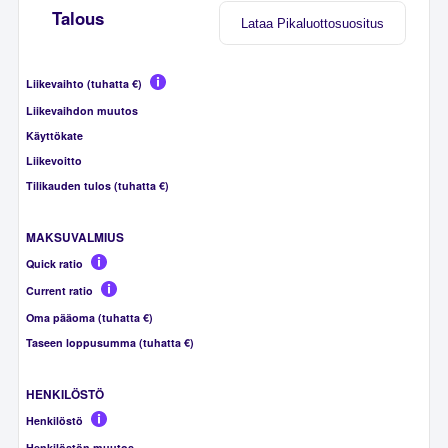
Talous
Lataa Pikaluottosuositus
Liikevaihto (tuhatta €)
Liikevaihdon muutos
Käyttökate
Liikevoitto
Tilikauden tulos (tuhatta €)
MAKSUVALMIUS
Quick ratio
Current ratio
Oma pääoma (tuhatta €)
Taseen loppusumma (tuhatta €)
HENKILÖSTÖ
Henkilöstö
Henkilöstön muutos