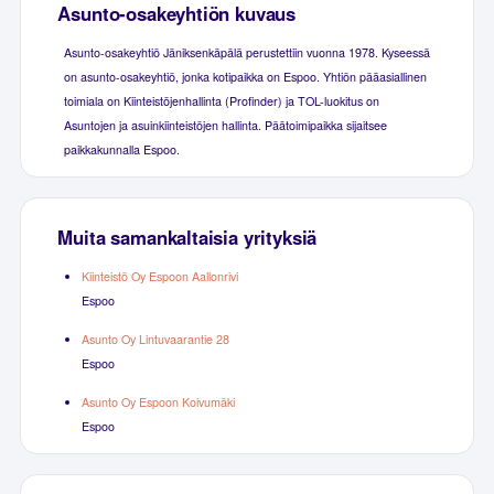
Asunto-osakeyhtiön kuvaus
Asunto-osakeyhtiö Jäniksenkäpälä perustettiin vuonna 1978. Kyseessä
on asunto-osakeyhtiö, jonka kotipaikka on Espoo. Yhtiön pääasiallinen
toimiala on Kiinteistöjenhallinta (Profinder) ja TOL-luokitus on
Asuntojen ja asuinkiinteistöjen hallinta. Päätoimipaikka sijaitsee
paikkakunnalla Espoo.
Muita samankaltaisia yrityksiä
Kiinteistö Oy Espoon Aallonrivi
Espoo
Asunto Oy Lintuvaarantie 28
Espoo
Asunto Oy Espoon Koivumäki
Espoo