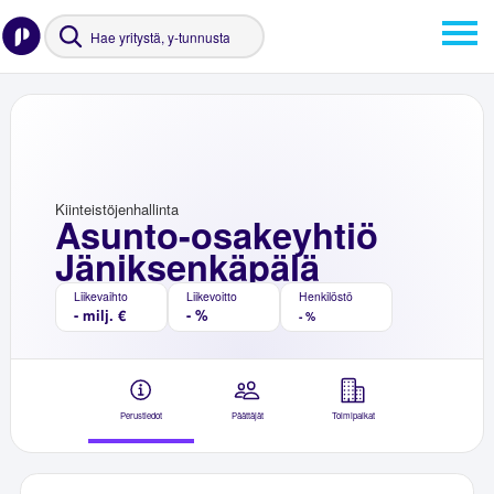
Kiinteistöjenhallinta
Asunto-osakeyhtiö
Jäniksenkäpälä
Liikevaihto
Liikevoitto
Henkilöstö
- milj. €
- %
- %
Perustiedot
Päättäjät
Toimipaikat