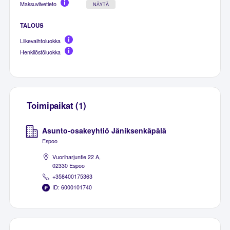
Maksuviivetieto
NÄYTÄ
TALOUS
Liikevaihtoluokka
Henkilöstöluokka
Toimipaikat (1)
Asunto-osakeyhtiö Jäniksenkäpälä
Espoo
Vuoriharjuntie 22 A,
02330 Espoo
+358400175363
ID: 6000101740