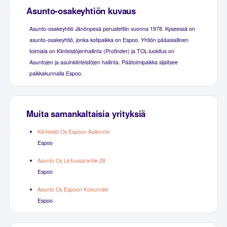
Asunto-osakeyhtiön kuvaus
Asunto-osakeyhtiö Jänönpesä perustettiin vuonna 1978. Kyseessä on
asunto-osakeyhtiö, jonka kotipaikka on Espoo. Yhtiön pääasiallinen
toimiala on Kiinteistöjenhallinta (Profinder) ja TOL-luokitus on
Asuntojen ja asuinkiinteistöjen hallinta. Päätoimipaikka sijaitsee
paikkakunnalla Espoo.
Muita samankaltaisia yrityksiä
Kiinteistö Oy Espoon Aallonrivi
Espoo
Asunto Oy Lintuvaarantie 28
Espoo
Asunto Oy Espoon Koivumäki
Espoo