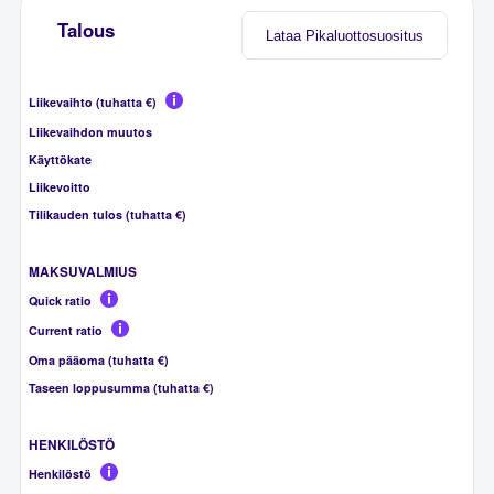
Talous
Lataa Pikaluottosuositus
Liikevaihto (tuhatta €)
Liikevaihdon muutos
Käyttökate
Liikevoitto
Tilikauden tulos (tuhatta €)
MAKSUVALMIUS
Quick ratio
Current ratio
Oma pääoma (tuhatta €)
Taseen loppusumma (tuhatta €)
HENKILÖSTÖ
Henkilöstö