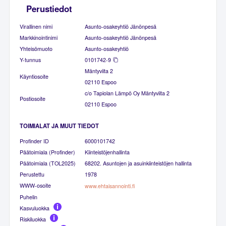
Perustiedot
Virallinen nimi
Asunto-osakeyhtiö Jänönpesä
Markkinointinimi
Asunto-osakeyhtiö Jänönpesä
Yhteisömuoto
Asunto-osakeyhtiö
Y-tunnus
0101742-9
Mäntyviita 2
Käyntiosoite
02110 Espoo
c/o Tapiolan Lämpö Oy Mäntyviita 2
Postiosoite
02110 Espoo
TOIMIALAT JA MUUT TIEDOT
Profinder ID
6000101742
Päätoimiala (Profinder)
Kiinteistöjenhallinta
Päätoimiala (TOL2025)
68202. Asuntojen ja asuinkiinteistöjen hallinta
Perustettu
1978
WWW-osoite
www.ehtaisannointi.fi
Puhelin
Kasvuluokka
Riskiluokka