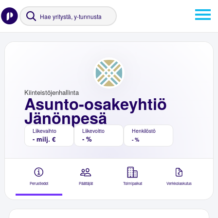
Kiinteistöjenhallinta
Asunto-osakeyhtiö
Jänönpesä
Liikevaihto
Liikevoitto
Henkilöstö
- milj. €
- %
- %
Perustiedot
Päättäjät
Toimipaikat
Verkkolaskutus