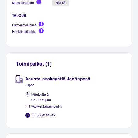
Maksuviivetieto
NÄYTÄ
TALOUS
Liikevaihtoluokka
Henkilöstöluokka
Toimipaikat (1)
Asunto-osakeyhtiö Jänönpesä
Espoo
Mäntyviita 2,
02110 Espoo
www.ehtaisannointi.fi
ID: 6000101742