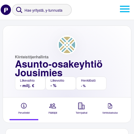
Kiinteistöjenhallinta
Asunto-osakeyhtiö
Jousimies
Liikevaihto
Liikevoitto
Henkilöstö
- milj. €
- %
- %
Perustiedot
Päättäjät
Toimipaikat
Verkkolaskutus