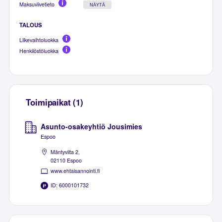
Maksuviivetieto
NÄYTÄ
TALOUS
Liikevaihtoluokka
Henkilöstöluokka
Toimipaikat (1)
Asunto-osakeyhtiö Jousimies
Espoo
Mäntyviita 2,
02110 Espoo
www.ehtaisannointi.fi
ID: 6000101732