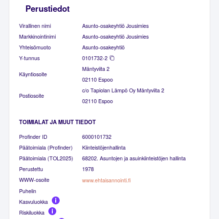
Perustiedot
Virallinen nimi
Asunto-osakeyhtiö Jousimies
Markkinointinimi
Asunto-osakeyhtiö Jousimies
Yhteisömuoto
Asunto-osakeyhtiö
Y-tunnus
0101732-2
Mäntyviita 2
Käyntiosoite
02110 Espoo
c/o Tapiolan Lämpö Oy Mäntyviita 2
Postiosoite
02110 Espoo
TOIMIALAT JA MUUT TIEDOT
Profinder ID
6000101732
Päätoimiala (Profinder)
Kiinteistöjenhallinta
Päätoimiala (TOL2025)
68202. Asuntojen ja asuinkiinteistöjen hallinta
Perustettu
1978
WWW-osoite
www.ehtaisannointi.fi
Puhelin
Kasvuluokka
Riskiluokka