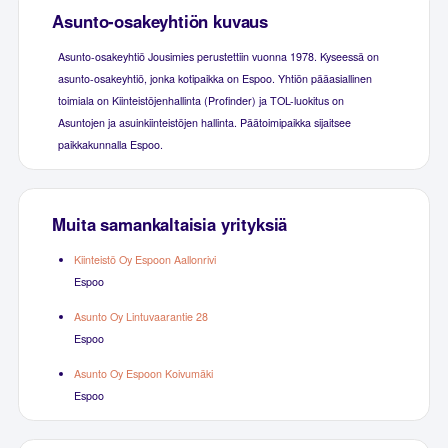
Asunto-osakeyhtiön kuvaus
Asunto-osakeyhtiö Jousimies perustettiin vuonna 1978. Kyseessä on
asunto-osakeyhtiö, jonka kotipaikka on Espoo. Yhtiön pääasiallinen
toimiala on Kiinteistöjenhallinta (Profinder) ja TOL-luokitus on
Asuntojen ja asuinkiinteistöjen hallinta. Päätoimipaikka sijaitsee
paikkakunnalla Espoo.
Muita samankaltaisia yrityksiä
Kiinteistö Oy Espoon Aallonrivi
Espoo
Asunto Oy Lintuvaarantie 28
Espoo
Asunto Oy Espoon Koivumäki
Espoo