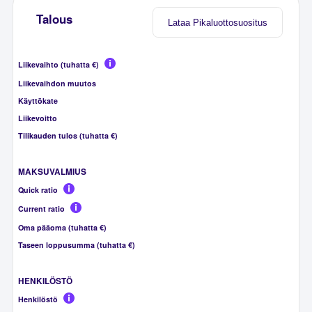
Talous
Lataa Pikaluottosuositus
Liikevaihto (tuhatta €)
Liikevaihdon muutos
Käyttökate
Liikevoitto
Tilikauden tulos (tuhatta €)
MAKSUVALMIUS
Quick ratio
Current ratio
Oma pääoma (tuhatta €)
Taseen loppusumma (tuhatta €)
HENKILÖSTÖ
Henkilöstö