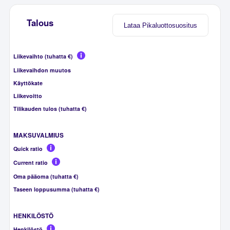
Talous
Lataa Pikaluottosuositus
Liikevaihto (tuhatta €)
Liikevaihdon muutos
Käyttökate
Liikevoitto
Tilikauden tulos (tuhatta €)
MAKSUVALMIUS
Quick ratio
Current ratio
Oma pääoma (tuhatta €)
Taseen loppusumma (tuhatta €)
HENKILÖSTÖ
Henkilöstö