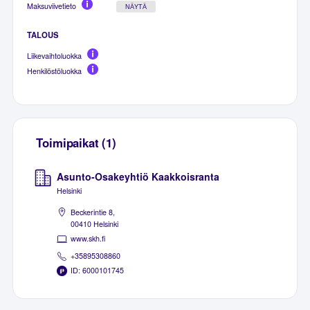
Maksuviivetieto
NÄYTÄ
TALOUS
Liikevaihtoluokka
Henkilöstöluokka
Toimipaikat (1)
Asunto-Osakeyhtiö Kaakkoisranta
Helsinki
Beckerintie 8,
00410 Helsinki
www.skh.fi
+35895308860
ID: 6000101745