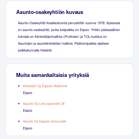
Asunto-osakeyhtiön kuvaus
Asunto-Osakeyhtiö Kaakkoisranta perustettiin vuonna 1978. Kyseessä
on asunto-osakeyhtiö, jonka kotipaikka on Espoo. Yhtiön pääasiallinen
toimiala on Kiinteistöjenhallinta (Profinder) ja TOL-luokitus on
Asuntojen ja asuinkiinteistöjen hallinta. Päätoimipaikka sijaitsee
paikkakunnalla Helsinki.
Muita samankaltaisia yrityksiä
Kiinteistö Oy Espoon Aallonrivi
Espoo
Asunto Oy Lintuvaarantie 28
Espoo
Asunto Oy Espoon Koivumäki
Espoo