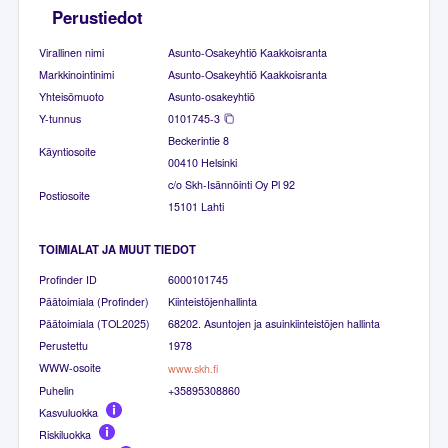
Perustiedot
Virallinen nimi
Asunto-Osakeyhtiö Kaakkoisranta
Markkinointinimi
Asunto-Osakeyhtiö Kaakkoisranta
Yhteisömuoto
Asunto-osakeyhtiö
Y-tunnus
0101745-3
Beckerintie 8
Käyntiosoite
00410 Helsinki
c/o Skh-Isännöinti Oy Pl 92
Postiosoite
15101 Lahti
TOIMIALAT JA MUUT TIEDOT
Profinder ID
6000101745
Päätoimiala (Profinder)
Kiinteistöjenhallinta
Päätoimiala (TOL2025)
68202. Asuntojen ja asuinkiinteistöjen hallinta
Perustettu
1978
WWW-osoite
www.skh.fi
Puhelin
+35895308860
Kasvuluokka
Riskiluokka