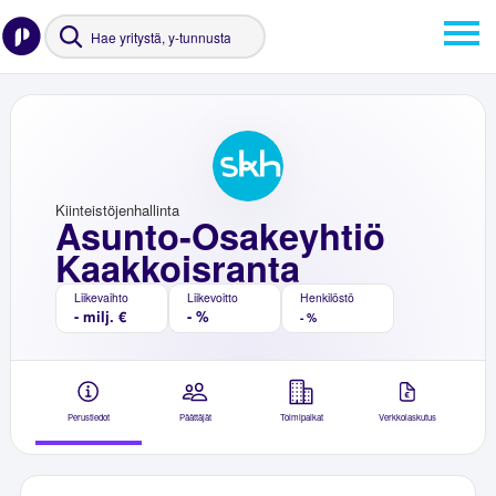
Kiinteistöjenhallinta
Asunto-Osakeyhtiö
Kaakkoisranta
Liikevaihto
Liikevoitto
Henkilöstö
- milj. €
- %
- %
Perustiedot
Päättäjät
Toimipaikat
Verkkolaskutus