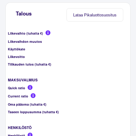
Talous
Lataa Pikaluottosuositus
Liikevaihto (tuhatta €)
Liikevaihdon muutos
Käyttökate
Liikevoitto
Tilikauden tulos (tuhatta €)
MAKSUVALMIUS
Quick ratio
Current ratio
Oma pääoma (tuhatta €)
Taseen loppusumma (tuhatta €)
HENKILÖSTÖ
Henkilöstö