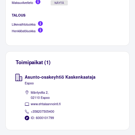
Maksuviivetieto
NÄYTÄ
TALOUS
Liikevaihtoluokka
Henkilöstöluokka
Toimipaikat (1)
Asunto-osakeyhtiö Kaskenkaataja
Espoo
Mäntyviita 2,
02110 Espoo
www.ehtaisannointi.fi
+358207505400
ID: 6000101799