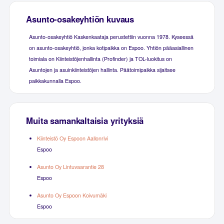
Asunto-osakeyhtiön kuvaus
Asunto-osakeyhtiö Kaskenkaataja perustettiin vuonna 1978. Kyseessä
on asunto-osakeyhtiö, jonka kotipaikka on Espoo. Yhtiön pääasiallinen
toimiala on Kiinteistöjenhallinta (Profinder) ja TOL-luokitus on
Asuntojen ja asuinkiinteistöjen hallinta. Päätoimipaikka sijaitsee
paikkakunnalla Espoo.
Muita samankaltaisia yrityksiä
Kiinteistö Oy Espoon Aallonrivi
Espoo
Asunto Oy Lintuvaarantie 28
Espoo
Asunto Oy Espoon Koivumäki
Espoo