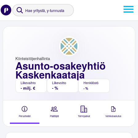
Kiinteistöjenhallinta
Asunto-osakeyhtiö
Kaskenkaataja
Liikevaihto
Liikevoitto
Henkilöstö
- milj. €
- %
- %
Perustiedot
Päättäjät
Toimipaikat
Verkkolaskutus