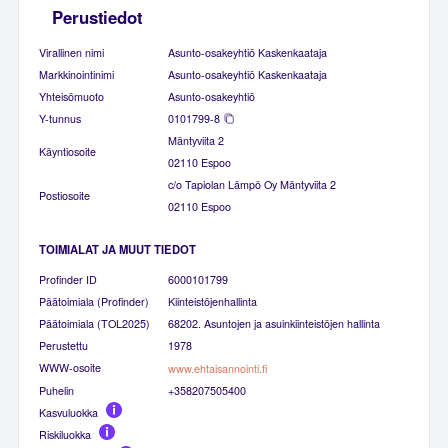
Perustiedot
Virallinen nimi
Asunto-osakeyhtiö Kaskenkaataja
Markkinointinimi
Asunto-osakeyhtiö Kaskenkaataja
Yhteisömuoto
Asunto-osakeyhtiö
Y-tunnus
0101799-8
Mäntyviita 2
Käyntiosoite
02110 Espoo
c/o Tapiolan Lämpö Oy Mäntyviita 2
Postiosoite
02110 Espoo
TOIMIALAT JA MUUT TIEDOT
Profinder ID
6000101799
Päätoimiala (Profinder)
Kiinteistöjenhallinta
Päätoimiala (TOL2025)
68202. Asuntojen ja asuinkiinteistöjen hallinta
Perustettu
1978
WWW-osoite
www.ehtaisannointi.fi
Puhelin
+358207505400
Kasvuluokka
Riskiluokka