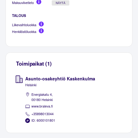
Maksuviivetieto
NÄYTÄ
TALOUS
Liikevaihtoluokka
Henkilöstöluokka
Toimipaikat (1)
Asunto-osakeyhtiö Kaskenkulma
Helsinki
Energiakatu 4,
00180 Helsinki
www.braleva.fi
+35898013044
ID: 6000101801