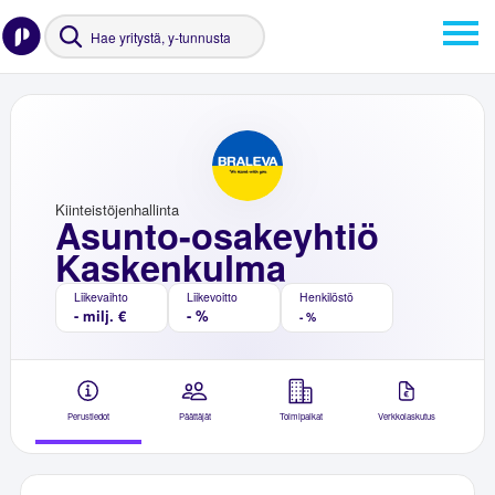
Kiinteistöjenhallinta
Asunto-osakeyhtiö
Kaskenkulma
Liikevaihto
Liikevoitto
Henkilöstö
- milj. €
- %
- %
Perustiedot
Päättäjät
Toimipaikat
Verkkolaskutus