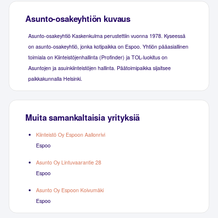
Asunto-osakeyhtiön kuvaus
Asunto-osakeyhtiö Kaskenkulma perustettiin vuonna 1978. Kyseessä
on asunto-osakeyhtiö, jonka kotipaikka on Espoo. Yhtiön pääasiallinen
toimiala on Kiinteistöjenhallinta (Profinder) ja TOL-luokitus on
Asuntojen ja asuinkiinteistöjen hallinta. Päätoimipaikka sijaitsee
paikkakunnalla Helsinki.
Muita samankaltaisia yrityksiä
Kiinteistö Oy Espoon Aallonrivi
Espoo
Asunto Oy Lintuvaarantie 28
Espoo
Asunto Oy Espoon Koivumäki
Espoo