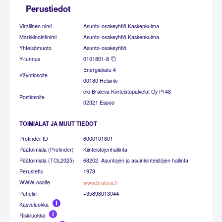
Perustiedot
Virallinen nimi
Asunto-osakeyhtiö Kaskenkulma
Markkinointinimi
Asunto-osakeyhtiö Kaskenkulma
Yhteisömuoto
Asunto-osakeyhtiö
Y-tunnus
0101801-8
Energiakatu 4
Käyntiosoite
00180 Helsinki
c/o Braleva Kiinteistöpalvelut Oy Pl 48
Postiosoite
02321 Espoo
TOIMIALAT JA MUUT TIEDOT
Profinder ID
6000101801
Päätoimiala (Profinder)
Kiinteistöjenhallinta
Päätoimiala (TOL2025)
68202. Asuntojen ja asuinkiinteistöjen hallinta
Perustettu
1978
WWW-osoite
www.braleva.fi
Puhelin
+35898013044
Kasvuluokka
Riskiluokka