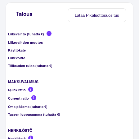
Talous
Lataa Pikaluottosuositus
Liikevaihto (tuhatta €)
Liikevaihdon muutos
Käyttökate
Liikevoitto
Tilikauden tulos (tuhatta €)
MAKSUVALMIUS
Quick ratio
Current ratio
Oma pääoma (tuhatta €)
Taseen loppusumma (tuhatta €)
HENKILÖSTÖ
Henkilöstö