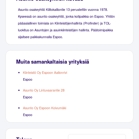
Asunto-osakeyhtiö Kiiltokalliontie 13 perustettiin vuonna 1978.
Kyseessä on asunto-osakeyhtiö, jonka kotipaikka on Espoo. Yhtiön
pääasiallinen toimiala on Kiinteistöjenhallinta (Profinder) ja TOL-
luokitus on Asuntojen ja asuinkiinteistöjen hallinta. Päätoimipaikka
sijaitsee paikkakunnalla Espoo.
Muita samankaltaisia yrityksiä
Kiinteistö Oy Espoon Aallonrivi
Espoo
Asunto Oy Lintuvaarantie 28
Espoo
Asunto Oy Espoon Koivumäki
Espoo