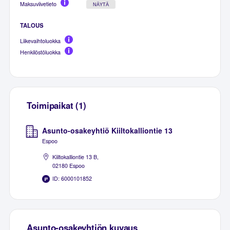
Maksuviivetieto
NÄYTÄ
TALOUS
Liikevaihtoluokka
Henkilöstöluokka
Toimipaikat (1)
Asunto-osakeyhtiö Kiiltokalliontie 13
Espoo
Kiiltokalliontie 13 B,
02180 Espoo
ID: 6000101852
Asunto-osakeyhtiön kuvaus