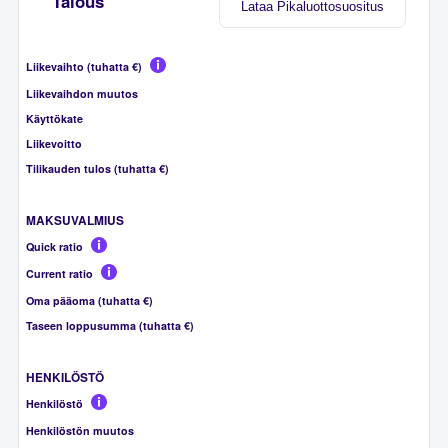
Talous
Lataa Pikaluottosuositus
Liikevaihto (tuhatta €)
Liikevaihdon muutos
Käyttökate
Liikevoitto
Tilikauden tulos (tuhatta €)
MAKSUVALMIUS
Quick ratio
Current ratio
Oma pääoma (tuhatta €)
Taseen loppusumma (tuhatta €)
HENKILÖSTÖ
Henkilöstö
Henkilöstön muutos