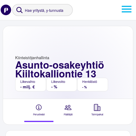
Kiinteistöjenhallinta
Asunto-osakeyhtiö
Kiiltokalliontie 13
Liikevaihto
Liikevoitto
Henkilöstö
- milj. €
- %
- %
Perustiedot
Päättäjät
Toimipaikat