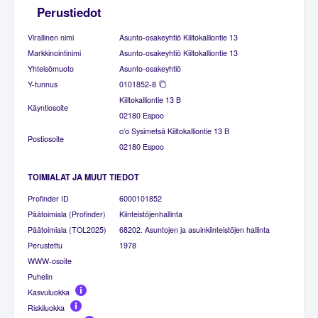
Perustiedot
Virallinen nimi
Asunto-osakeyhtiö Kiiltokalliontie 13
Markkinointinimi
Asunto-osakeyhtiö Kiiltokalliontie 13
Yhteisömuoto
Asunto-osakeyhtiö
Y-tunnus
0101852-8
Kiiltokalliontie 13 B
Käyntiosoite
02180 Espoo
c/o Sysimetsä Kiiltokalliontie 13 B
Postiosoite
02180 Espoo
TOIMIALAT JA MUUT TIEDOT
Profinder ID
6000101852
Päätoimiala (Profinder)
Kiinteistöjenhallinta
Päätoimiala (TOL2025)
68202. Asuntojen ja asuinkiinteistöjen hallinta
Perustettu
1978
WWW-osoite
Puhelin
Kasvuluokka
Riskiluokka