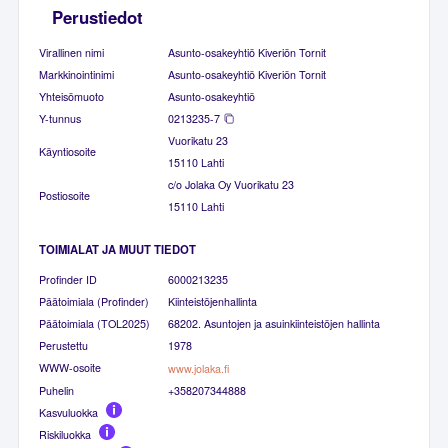
Perustiedot
Virallinen nimi
Asunto-osakeyhtiö Kiveriön Tornit
Markkinointinimi
Asunto-osakeyhtiö Kiveriön Tornit
Yhteisömuoto
Asunto-osakeyhtiö
Y-tunnus
0213235-7
Vuorikatu 23
Käyntiosoite
15110 Lahti
c/o Jolaka Oy Vuorikatu 23
Postiosoite
15110 Lahti
TOIMIALAT JA MUUT TIEDOT
Profinder ID
6000213235
Päätoimiala (Profinder)
Kiinteistöjenhallinta
Päätoimiala (TOL2025)
68202. Asuntojen ja asuinkiinteistöjen hallinta
Perustettu
1978
WWW-osoite
www.jolaka.fi
Puhelin
+358207344888
Kasvuluokka
Riskiluokka