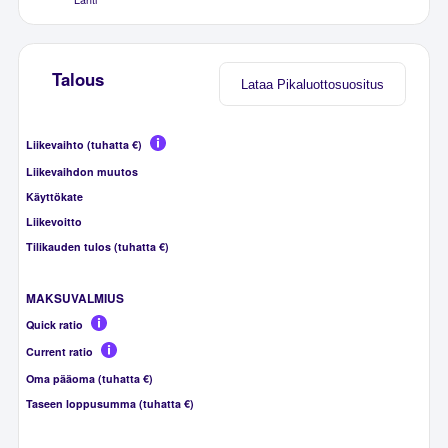
Talous
Lataa Pikaluottosuositus
Liikevaihto (tuhatta €)
Liikevaihdon muutos
Käyttökate
Liikevoitto
Tilikauden tulos (tuhatta €)
MAKSUVALMIUS
Quick ratio
Current ratio
Oma pääoma (tuhatta €)
Taseen loppusumma (tuhatta €)