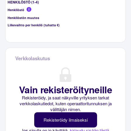
HENKILÖSTÖ (1-4)
Henkilöstö
Henkilöstön muutos
Liikevaihto per henkilö (tuhatta €)
Verkkolaskutus
Vain rekisteröityneille
Rekisteröidy, ja saat näkyville yrityksen tarkat
verkkolaskutiedot, kuten operaattoritunnuksen ja
välittäjän nimen.
Rekisteröidy ilmaiseksi
Jos sinulla on jo käyttäjä,
kirjaudu sisään tästä
.