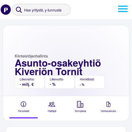
Kiinteistöjenhallinta
Asunto-osakeyhtiö
Kiveriön Tornit
Liikevaihto
Liikevoitto
Henkilöstö
- milj. €
- %
- %
Perustiedot
Päättäjät
Toimipaikat
Verkkolaskutus