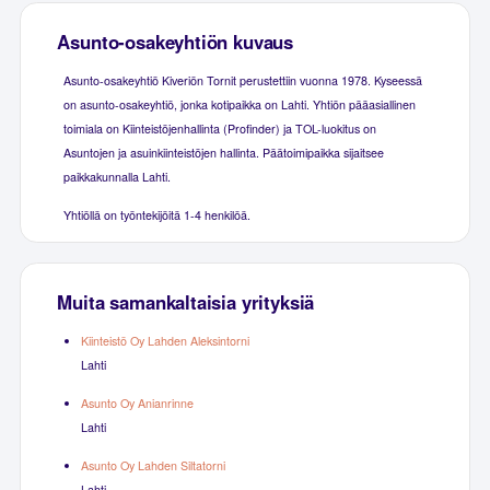
Asunto-osakeyhtiön kuvaus
Asunto-osakeyhtiö Kiveriön Tornit perustettiin vuonna 1978. Kyseessä
on asunto-osakeyhtiö, jonka kotipaikka on Lahti. Yhtiön pääasiallinen
toimiala on Kiinteistöjenhallinta (Profinder) ja TOL-luokitus on
Asuntojen ja asuinkiinteistöjen hallinta. Päätoimipaikka sijaitsee
paikkakunnalla Lahti.
Yhtiöllä on työntekijöitä 1-4 henkilöä.
Muita samankaltaisia yrityksiä
Kiinteistö Oy Lahden Aleksintorni
Lahti
Asunto Oy Anianrinne
Lahti
Asunto Oy Lahden Siltatorni
Lahti