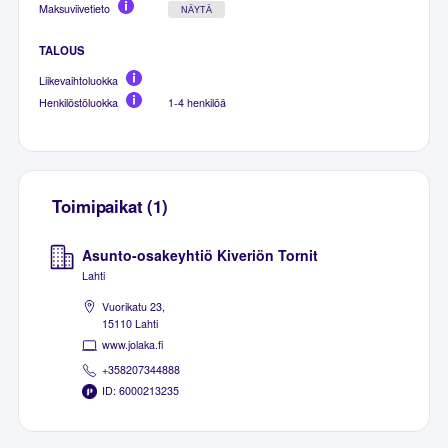
Maksuviivetieto
NÄYTÄ
TALOUS
Liikevaihtoluokka
Henkilöstöluokka
1-4 henkilöä
Toimipaikat (1)
Asunto-osakeyhtiö Kiveriön Tornit
Lahti
Vuorikatu 23,
15110 Lahti
www.jolaka.fi
+358207344888
ID: 6000213235