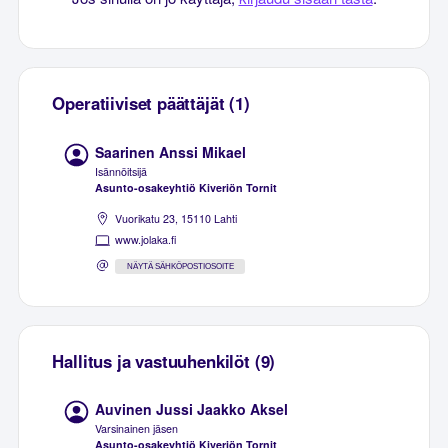
Operatiiviset päättäjät (1)
Saarinen Anssi Mikael
Isännöitsijä
Asunto-osakeyhtiö Kiveriön Tornit
Vuorikatu 23, 15110 Lahti
www.jolaka.fi
NÄYTÄ SÄHKÖPOSTIOSOITE
Hallitus ja vastuuhenkilöt (9)
Auvinen Jussi Jaakko Aksel
Varsinainen jäsen
Asunto-osakeyhtiö Kiveriön Tornit