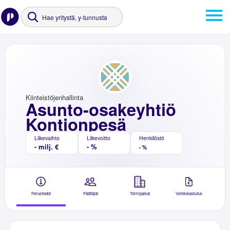
Kiinteistöjenhallinta
Asunto-osakeyhtiö
Kontionpesä
Liikevaihto
Liikevoitto
Henkilöstö
- milj. €
- %
- %
Perustiedot
Päättäjät
Toimipaikat
Verkkolaskutus