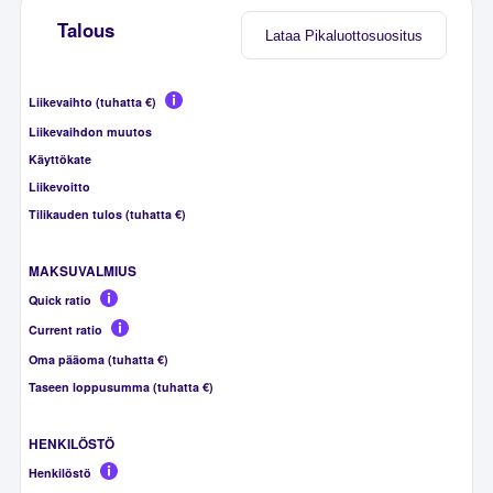
Talous
Lataa Pikaluottosuositus
Liikevaihto (tuhatta €)
Liikevaihdon muutos
Käyttökate
Liikevoitto
Tilikauden tulos (tuhatta €)
MAKSUVALMIUS
Quick ratio
Current ratio
Oma pääoma (tuhatta €)
Taseen loppusumma (tuhatta €)
HENKILÖSTÖ
Henkilöstö