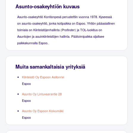
Asunto-osakeyhtiön kuvaus
Asunto-osakeyhtiö Kontionpesä perustettiin vuonna 1978. Kyseessä
on asunto-osakeyhtiö, jonka kotipaikka on Espoo. Yhtiön pääasiallinen
toimiala on Kiinteistöjenhallinta (Profinder) ja TOL-luokitus on
Asuntojen ja asuinkiinteistöjen hallinta. Päätoimipaikka sijaitsee
paikkakunnalla Espoo.
Muita samankaltaisia yrityksiä
Kiinteistö Oy Espoon Aallonrivi
Espoo
Asunto Oy Lintuvaarantie 28
Espoo
Asunto Oy Espoon Koivumäki
Espoo