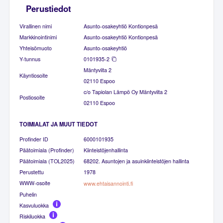
Perustiedot
Virallinen nimi
Asunto-osakeyhtiö Kontionpesä
Markkinointinimi
Asunto-osakeyhtiö Kontionpesä
Yhteisömuoto
Asunto-osakeyhtiö
Y-tunnus
0101935-2
Mäntyviita 2
Käyntiosoite
02110 Espoo
c/o Tapiolan Lämpö Oy Mäntyviita 2
Postiosoite
02110 Espoo
TOIMIALAT JA MUUT TIEDOT
Profinder ID
6000101935
Päätoimiala (Profinder)
Kiinteistöjenhallinta
Päätoimiala (TOL2025)
68202. Asuntojen ja asuinkiinteistöjen hallinta
Perustettu
1978
WWW-osoite
www.ehtaisannointi.fi
Puhelin
Kasvuluokka
Riskiluokka