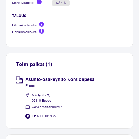
Maksuviivetieto
NÄYTÄ
TALOUS
Liikevaihtoluokka
Henkilöstöluokka
Toimipaikat (1)
Asunto-osakeyhtiö Kontionpesä
Espoo
Mäntyviita 2,
02110 Espoo
www.ehtaisannointi.fi
ID: 6000101935