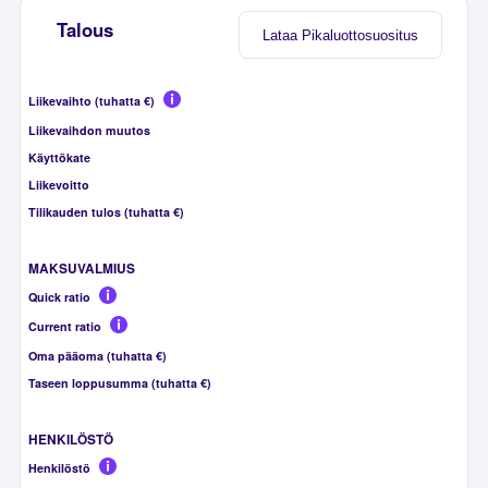
Talous
Lataa Pikaluottosuositus
Liikevaihto (tuhatta €)
Liikevaihdon muutos
Käyttökate
Liikevoitto
Tilikauden tulos (tuhatta €)
MAKSUVALMIUS
Quick ratio
Current ratio
Oma pääoma (tuhatta €)
Taseen loppusumma (tuhatta €)
HENKILÖSTÖ
Henkilöstö