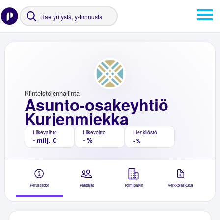
Kiinteistöjenhallinta
Asunto-osakeyhtiö
Kurjenmiekka
Liikevaihto
Liikevoitto
Henkilöstö
- milj. €
- %
- %
Perustiedot
Päättäjät
Toimipaikat
Verkkolaskutus