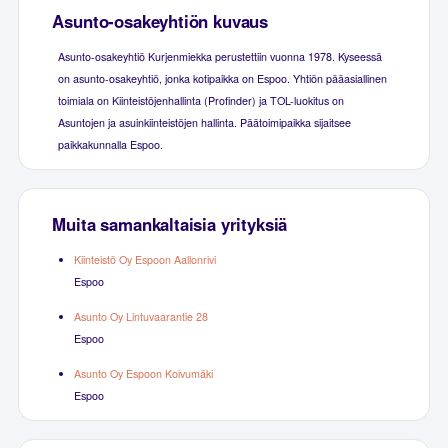
Asunto-osakeyhtiön kuvaus
Asunto-osakeyhtiö Kurjenmiekka perustettiin vuonna 1978. Kyseessä
on asunto-osakeyhtiö, jonka kotipaikka on Espoo. Yhtiön pääasiallinen
toimiala on Kiinteistöjenhallinta (Profinder) ja TOL-luokitus on
Asuntojen ja asuinkiinteistöjen hallinta. Päätoimipaikka sijaitsee
paikkakunnalla Espoo.
Muita samankaltaisia yrityksiä
Kiinteistö Oy Espoon Aallonrivi
Espoo
Asunto Oy Lintuvaarantie 28
Espoo
Asunto Oy Espoon Koivumäki
Espoo