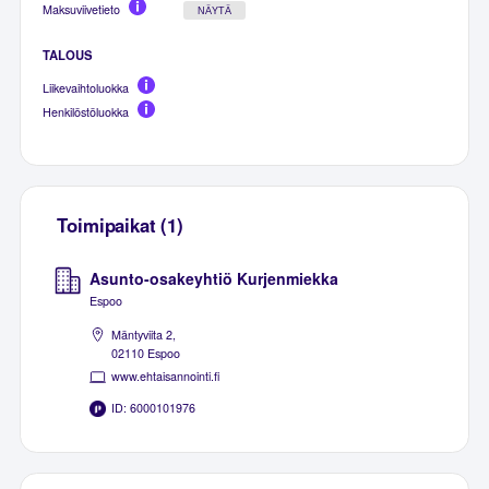
Maksuviivetieto
NÄYTÄ
TALOUS
Liikevaihtoluokka
Henkilöstöluokka
Toimipaikat (1)
Asunto-osakeyhtiö Kurjenmiekka
Espoo
Mäntyviita 2,
02110 Espoo
www.ehtaisannointi.fi
ID: 6000101976