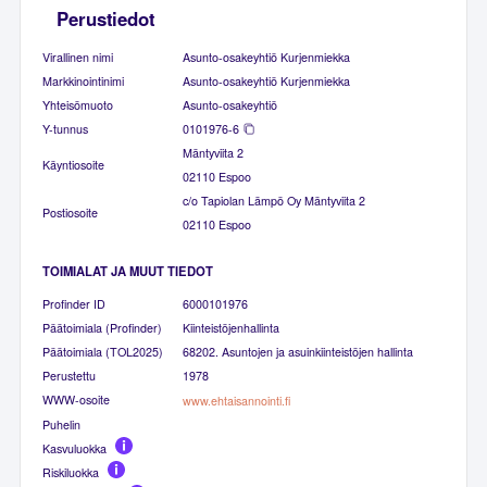
Perustiedot
Virallinen nimi
Asunto-osakeyhtiö Kurjenmiekka
Markkinointinimi
Asunto-osakeyhtiö Kurjenmiekka
Yhteisömuoto
Asunto-osakeyhtiö
Y-tunnus
0101976-6
Mäntyviita 2
Käyntiosoite
02110 Espoo
c/o Tapiolan Lämpö Oy Mäntyviita 2
Postiosoite
02110 Espoo
TOIMIALAT JA MUUT TIEDOT
Profinder ID
6000101976
Päätoimiala (Profinder)
Kiinteistöjenhallinta
Päätoimiala (TOL2025)
68202. Asuntojen ja asuinkiinteistöjen hallinta
Perustettu
1978
WWW-osoite
www.ehtaisannointi.fi
Puhelin
Kasvuluokka
Riskiluokka