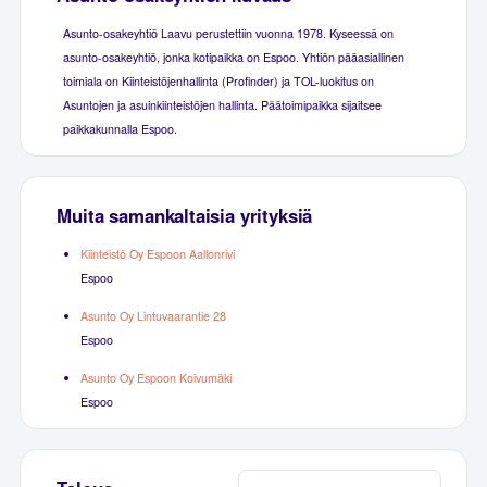
Asunto-osakeyhtiö Laavu perustettiin vuonna 1978. Kyseessä on
asunto-osakeyhtiö, jonka kotipaikka on Espoo. Yhtiön pääasiallinen
toimiala on Kiinteistöjenhallinta (Profinder) ja TOL-luokitus on
Asuntojen ja asuinkiinteistöjen hallinta. Päätoimipaikka sijaitsee
paikkakunnalla Espoo.
Muita samankaltaisia yrityksiä
Kiinteistö Oy Espoon Aallonrivi
Espoo
Asunto Oy Lintuvaarantie 28
Espoo
Asunto Oy Espoon Koivumäki
Espoo