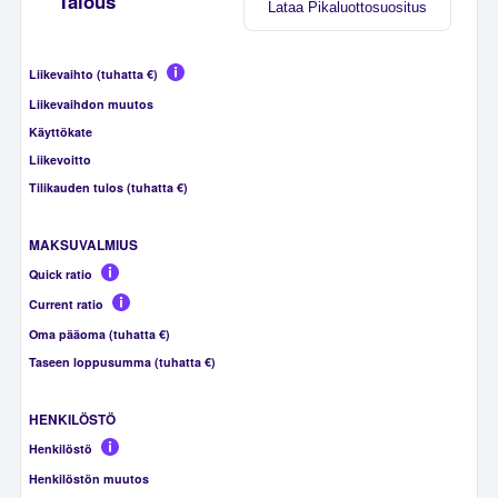
Talous
Lataa Pikaluottosuositus
Liikevaihto (tuhatta €)
Liikevaihdon muutos
Käyttökate
Liikevoitto
Tilikauden tulos (tuhatta €)
MAKSUVALMIUS
Quick ratio
Current ratio
Oma pääoma (tuhatta €)
Taseen loppusumma (tuhatta €)
HENKILÖSTÖ
Henkilöstö
Henkilöstön muutos