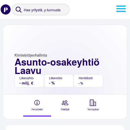
Kiinteistöjenhallinta
Asunto-osakeyhtiö
Laavu
Liikevaihto
Liikevoitto
Henkilöstö
- milj. €
- %
- %
Perustiedot
Päättäjät
Toimipaikat