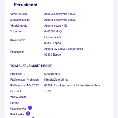
Perustiedot
Virallinen nimi
Asunto-osakeyhtiö Laavu
Markkinointinimi
Asunto-osakeyhtiö Laavu
Yhteisömuoto
Asunto-osakeyhtiö
Y-tunnus
0102004-6
Laidunmäki 5
Käyntiosoite
02330 Espoo
Asunto Oy Laavu Laidunmäki 5
Postiosoite
02330 Espoo
TOIMIALAT JA MUUT TIEDOT
Profinder ID
6000102004
Päätoimiala (Profinder)
Kiinteistöjenhallinta
Päätoimiala (TOL2025)
68202. Asuntojen ja asuinkiinteistöjen hallinta
Perustettu
1978
WWW-osoite
Puhelin
Kasvuluokka
Riskiluokka