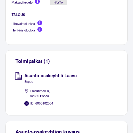
Maksuviivetieto
NÄYTÄ
TALOUS
Liikevaihtoluokka
Henkilöstöluokka
Toimipaikat (1)
Asunto-osakeyhtiö Laavu
Espoo
Laidunmäki 5,
02330 Espoo
ID: 6000102004
Asunto-osakeyhtiön kuvaus